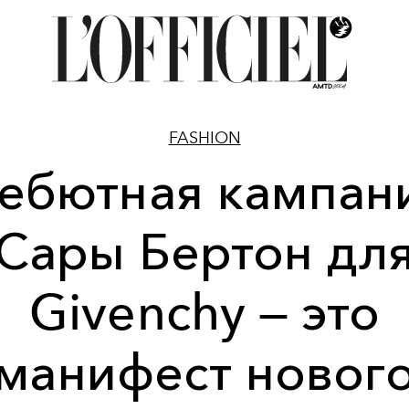
FASHION
ебютная кампан
Сары Бертон дл
Givenchy — это
манифест новог