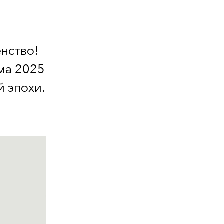
нство!
ма 2025
 эпохи.