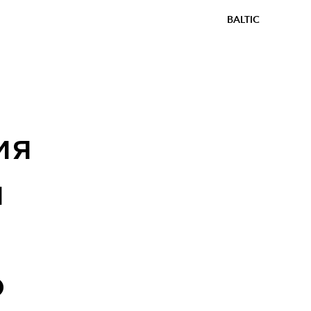
BALTIC
ия
я
о