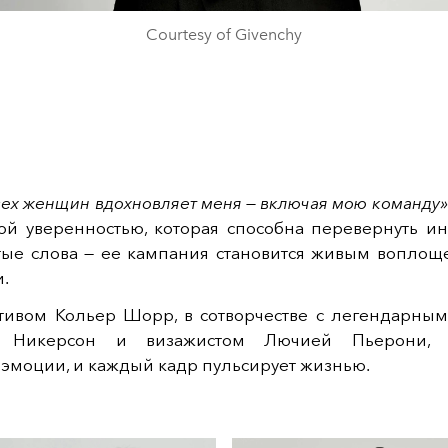
Courtesy of Givenchy
сех женщин вдохновляет меня — включая мою команду»
той уверенностью, которая способна перевернуть ин
стые слова — ее кампания становится живым воплощ
.
тивом Кольер Шорр, в сотворчестве с легендарным
 Никерсон и визажистом Лючией Пьерони, 
эмоции, и каждый кадр пульсирует жизнью.