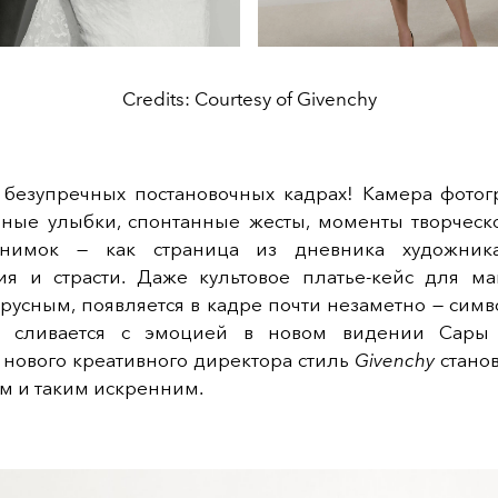
Credits: Courtesy of Givenchy
о безупречных постановочных кадрах! Камера фотог
ные улыбки, спонтанные жесты, моменты творческог
нимок — как страница из дневника художника
ия и страсти. Даже культовое платье-кейс для ма
русным, появляется в кадре почти незаметно — симво
я сливается с эмоцией в новом видении Сары 
 нового креативного директора стиль
Givenchy
станов
м и таким искренним.