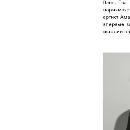
Вэнь, Ева
парикмахе
артист Ам
впервые з
истории на