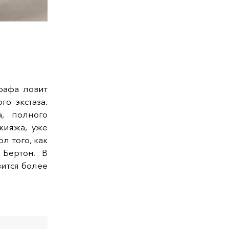
рафа ловит
о экстаза.
, полного
кияжа, уже
л того, как
Бертон. В
ится более