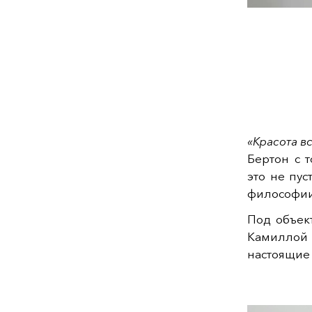
«Красота в
Бертон с 
это не пу
философии
Под объек
Камиллой
настоящие 