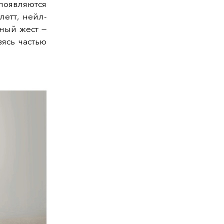
появляются
етт, нейл-
ный жест —
ясь частью