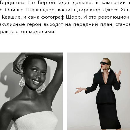
 Герцигова. Но Бертон идет дальше: в кампании 
р Оливье Шавальдер, кастинг-директор Джесс Халл
а Квашие, и сама фотограф Шорр. И это революцион
акулисные герои выходят на передний план, станов
равне с топ-моделями.