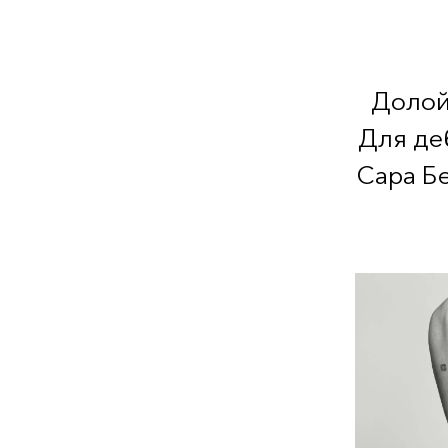
Долой
Для де
Сара Б