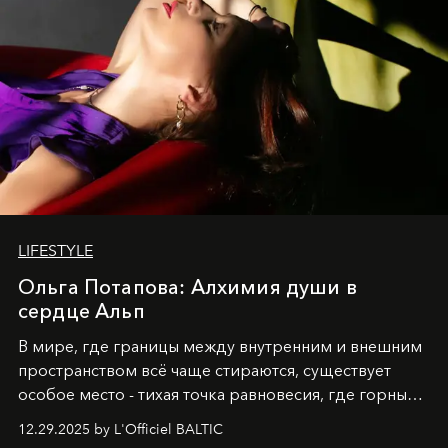
LIFESTYLE
Ольга Потапова: Алхимия души в
сердце Альп
В мире, где границы между внутренним и внешним
пространством всё чаще стираются, существует
особое место - тихая точка равновесия, где горные
вершины Швейцарии встречаются с бездонными
12.29.2025 by L'Officiel BALTIC
глубинами человеческой души. Здесь, на стыке