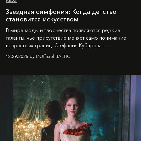
KIDS
Звездная симфония: Когда детство
становится искусством
В мире моды и творчества появляются редкие
таланты, чье присутствие меняет само понимание
возрастных границ. Стефания Кубарева -
десятилетняя обладательница невероятной
12.29.2025 by L'Officiel BALTIC
харизмы, чье имя уже украшает обложки
престижных международных изданий
FILLINI January
2025
и
LUXIA June 2025
, представляет собой
уникальное явление современной культуры.