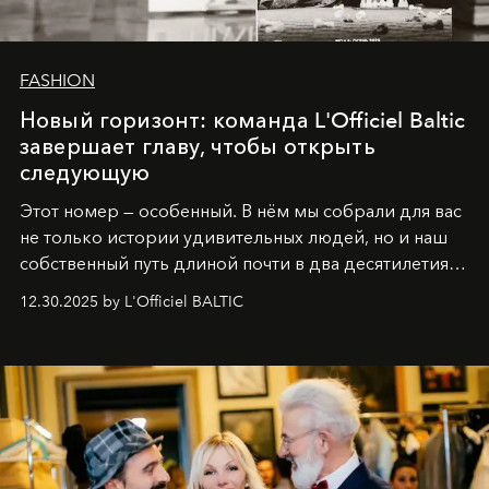
FASHION
Новый горизонт: команда L'Officiel Baltic
завершает главу, чтобы открыть
следующую
Этот номер — особенный. В нём мы собрали для вас
не только истории удивительных людей, но и наш
собственный путь длиной почти в два десятилетия.
Вместо привычного подведения итогов мы от всей
12.30.2025 by L'Officiel BALTIC
души говорим спасибо каждому, кто был с нами все
эти годы. И ни в коем случае не прощаемся. С
самыми искренними пожеланиями и теплом, ваша
команда
L’Officiel Baltic
.