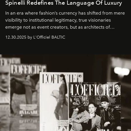
Spinelli Redefines The Language Of Luxury
In an era where fashion’s currency has shifted from mere
visibility to institutional legitimacy, true visionaries
emerge not as event creators, but as architects of
ecosystems.
Sabrina Spinelli
embodies this evolution—a
12.30.2025 by L'Officiel BALTIC
brand strategist with three decades of mastery in luxury,
whose work transcends consultancy to become a living
framework where creativity, commerce, and culture
converge with surgical precision.