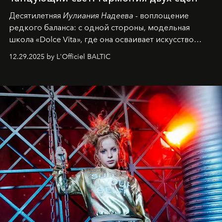
Десятилетняя
Иулиания Надеева
- воплощение
редкого баланса: с одной стороны, модельная
школа «Dolce Vita», где она осваивает искусство
позы и образа, с другой - подготовительная
12.29.2025 by L'Officiel BALTIC
балетная студия при хореографическом училище,
куда она приходит с четырехлетним стажем
танцевального пути за плечами.