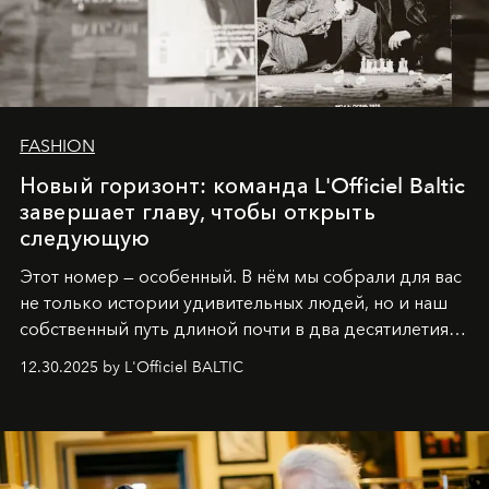
FASHION
Новый горизонт: команда L'Officiel Baltic
завершает главу, чтобы открыть
следующую
Этот номер — особенный. В нём мы собрали для вас
не только истории удивительных людей, но и наш
собственный путь длиной почти в два десятилетия.
Вместо привычного подведения итогов мы от всей
12.30.2025 by L'Officiel BALTIC
души говорим спасибо каждому, кто был с нами все
эти годы. И ни в коем случае не прощаемся. С
самыми искренними пожеланиями и теплом, ваша
команда
L’Officiel Baltic
.