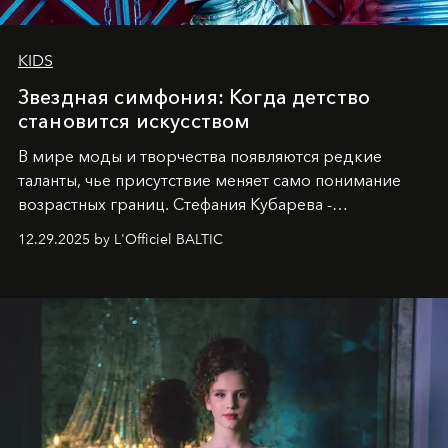
KIDS
Звездная симфония: Когда детство
становится искусством
В мире моды и творчества появляются редкие
таланты, чье присутствие меняет само понимание
возрастных границ. Стефания Кубарева -
десятилетняя обладательница невероятной
12.29.2025 by L'Officiel BALTIC
харизмы, чье имя уже украшает обложки
престижных международных изданий
FILLINI January
2025
и
LUXIA June 2025
, представляет собой
уникальное явление современной культуры.