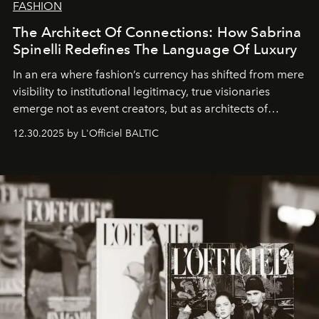
FASHION
The Architect Of Connections: How Sabrina
Spinelli Redefines The Language Of Luxury
In an era where fashion’s currency has shifted from mere
visibility to institutional legitimacy, true visionaries
emerge not as event creators, but as architects of
ecosystems.
Sabrina Spinelli
embodies this evolution—a
12.30.2025 by L'Officiel BALTIC
brand strategist with three decades of mastery in luxury,
whose work transcends consultancy to become a living
framework where creativity, commerce, and culture
converge with surgical precision.