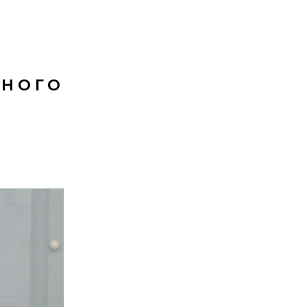
Acne Studi
нного