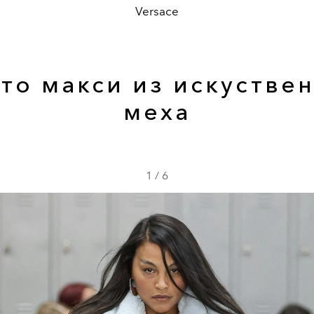
Versace
то макси из искустве
меха
1
/
6