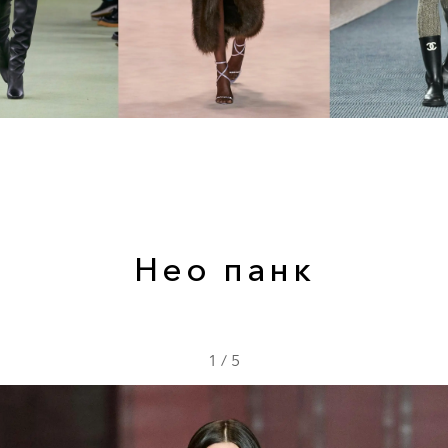
Нео панк
1
/
5