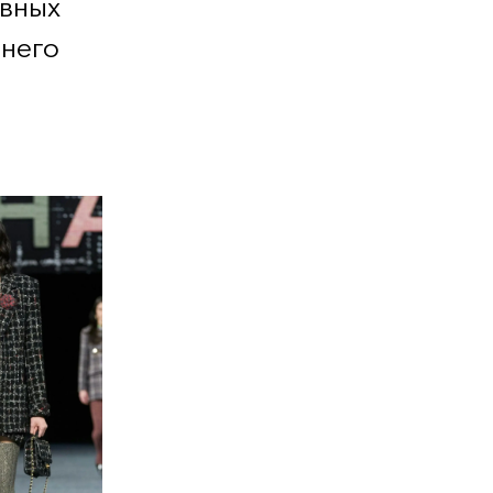
овных
него