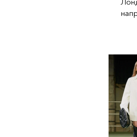
Лонд
нап