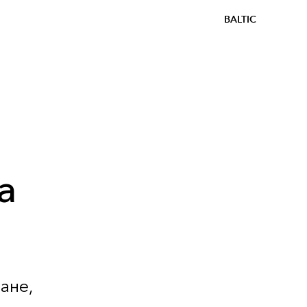
BALTIC
а
ане,