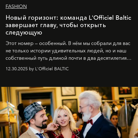
FASHION
Новый горизонт: команда L'Officiel Baltic
завершает главу, чтобы открыть
следующую
Этот номер — особенный. В нём мы собрали для вас
не только истории удивительных людей, но и наш
собственный путь длиной почти в два десятилетия.
Вместо привычного подведения итогов мы от всей
12.30.2025 by L'Officiel BALTIC
души говорим спасибо каждому, кто был с нами все
эти годы. И ни в коем случае не прощаемся. С
самыми искренними пожеланиями и теплом, ваша
команда
L’Officiel Baltic
.