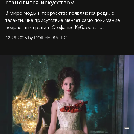
становится искусством
В мире моды и творчества появляются редкие
таланты, чье присутствие меняет само понимание
возрастных границ. Стефания Кубарева -
десятилетняя обладательница невероятной
12.29.2025 by L'Officiel BALTIC
харизмы, чье имя уже украшает обложки
престижных международных изданий
FILLINI January
2025
и
LUXIA June 2025
, представляет собой
уникальное явление современной культуры.