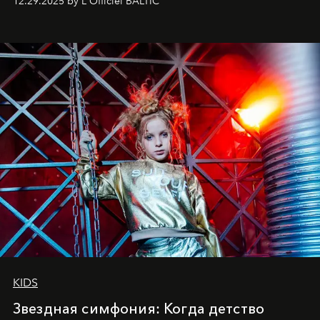
12.29.2025 by L'Officiel BALTIC
балетная студия при хореографическом училище,
куда она приходит с четырехлетним стажем
танцевального пути за плечами.
KIDS
Звездная симфония: Когда детство