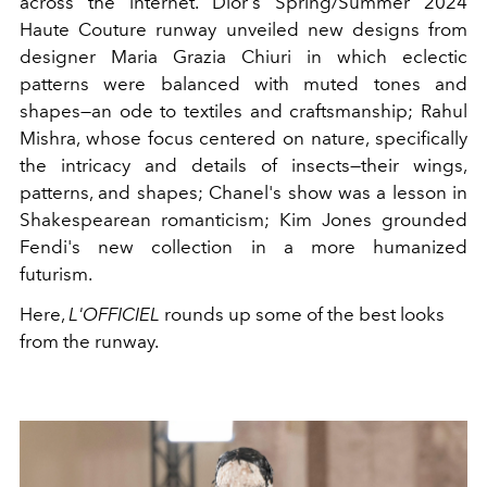
across the internet. Dior's Spring/Summer 2024
Haute Couture runway unveiled new designs from
designer
Maria Grazia Chiuri in which eclectic
patterns were balanced with muted tones and
shapes—an ode to textiles and craftsmanship;
Rahul
Mishra, whose focus centered on nature, specifically
the intricacy and details of insects—their wings,
patterns, and shapes; Chanel's show was a lesson in
Shakespearean romanticism; Kim Jones grounded
Fendi's new collection in a more humanized
futurism.
Here,
L'OFFICIEL
rounds up some of the best looks
from the runway.