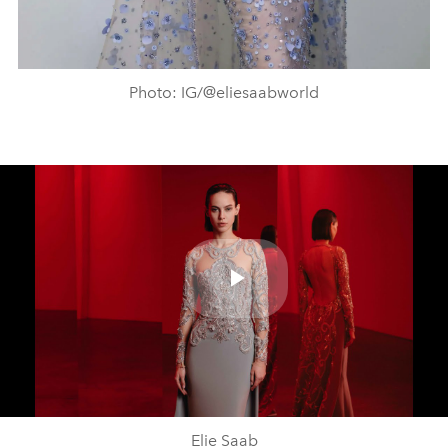
Photo: IG/@eliesaabworld
Play
Video
Elie Saab