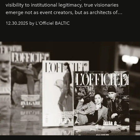
visibility to institutional legitimacy, true visionaries
emerge not as event creators, but as architects of
ecosystems.
Sabrina Spinelli
embodies this evolution—a
12.30.2025 by L'Officiel BALTIC
brand strategist with three decades of mastery in luxury,
whose work transcends consultancy to become a living
framework where creativity, commerce, and culture
converge with surgical precision.