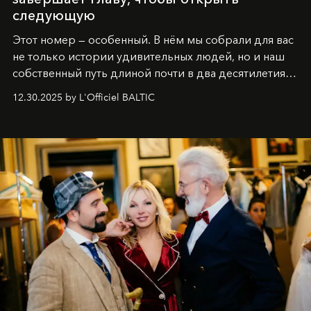
следующую
Этот номер — особенный. В нём мы собрали для вас
не только истории удивительных людей, но и наш
собственный путь длиной почти в два десятилетия.
Вместо привычного подведения итогов мы от всей
12.30.2025 by L'Officiel BALTIC
души говорим спасибо каждому, кто был с нами все
эти годы. И ни в коем случае не прощаемся. С
самыми искренними пожеланиями и теплом, ваша
команда
L’Officiel Baltic
.