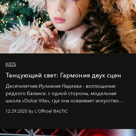
KIDS
Танцующий свет: Гармония двух сцен
Десятилетняя
Иулиания Надеева
- воплощение
редкого баланса: с одной стороны, модельная
школа «Dolce Vita», где она осваивает искусство
позы и образа, с другой - подготовительная
12.29.2025 by L'Officiel BALTIC
балетная студия при хореографическом училище,
куда она приходит с четырехлетним стажем
танцевального пути за плечами.