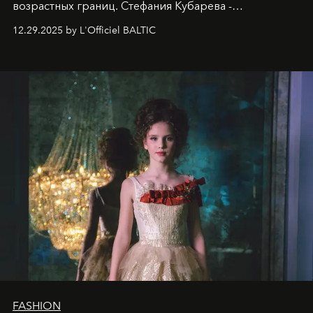
возрастных границ. Стефания Кубарева -
десятилетняя обладательница невероятной
12.29.2025 by L'Officiel BALTIC
харизмы, чье имя уже украшает обложки
престижных международных изданий
FILLINI January
2025
и
LUXIA June 2025
, представляет собой
уникальное явление современной культуры.
FASHION