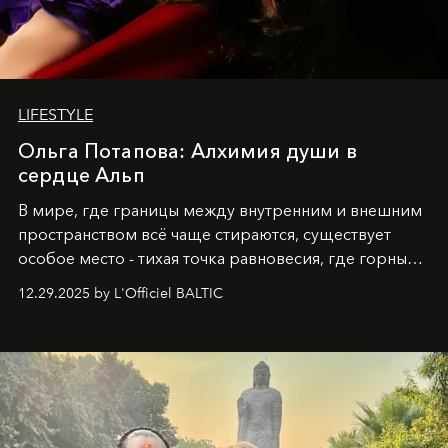
LIFESTYLE
Ольга Потапова: Алхимия души в
сердце Альп
В мире, где границы между внутренним и внешним
пространством всё чаще стираются, существует
особое место - тихая точка равновесия, где горные
вершины Швейцарии встречаются с бездонными
12.29.2025 by L'Officiel BALTIC
глубинами человеческой души. Здесь, на стыке
вечного льда и вечных вопросов, живёт и творит
Ольга Потапова - женщина, чей путь от поиска
истины превратился в искусство превращения
человеческих кризисов в возможности для
возрождения.