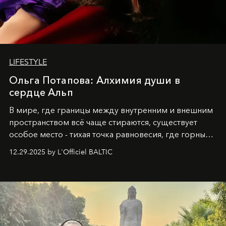
LIFESTYLE
Ольга Потапова: Алхимия души в
сердце Альп
В мире, где границы между внутренним и внешним
пространством всё чаще стираются, существует
особое место - тихая точка равновесия, где горные
вершины Швейцарии встречаются с бездонными
12.29.2025 by L'Officiel BALTIC
глубинами человеческой души. Здесь, на стыке
вечного льда и вечных вопросов, живёт и творит
Ольга Потапова - женщина, чей путь от поиска
истины превратился в искусство превращения
человеческих кризисов в возможности для
возрождения.