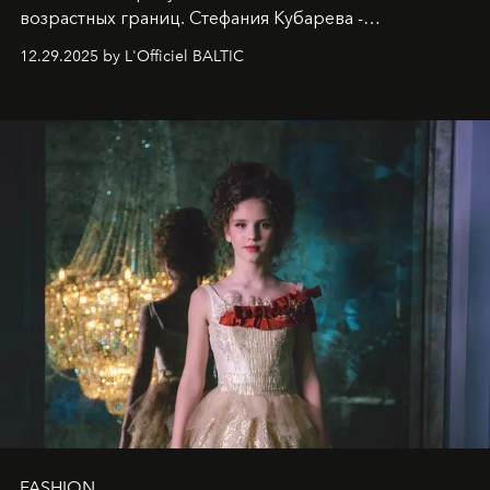
возрастных границ. Стефания Кубарева -
десятилетняя обладательница невероятной
12.29.2025 by L'Officiel BALTIC
харизмы, чье имя уже украшает обложки
престижных международных изданий
FILLINI January
2025
и
LUXIA June 2025
, представляет собой
уникальное явление современной культуры.
FASHION