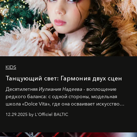
KIDS
Танцующий свет: Гармония двух сцен
Десятилетняя
Иулиания Надеева
- воплощение
редкого баланса: с одной стороны, модельная
школа «Dolce Vita», где она осваивает искусство
позы и образа, с другой - подготовительная
12.29.2025 by L'Officiel BALTIC
балетная студия при хореографическом училище,
куда она приходит с четырехлетним стажем
танцевального пути за плечами.