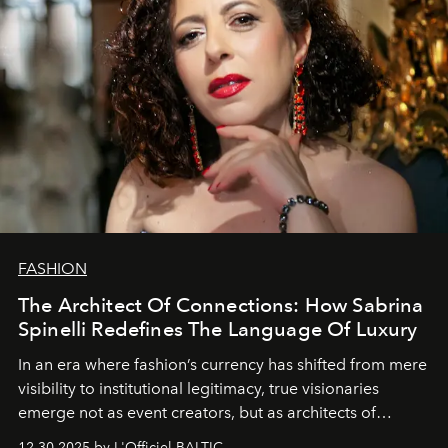
FASHION
The Architect Of Connections: How Sabrina
Spinelli Redefines The Language Of Luxury
In an era where fashion’s currency has shifted from mere
visibility to institutional legitimacy, true visionaries
emerge not as event creators, but as architects of
ecosystems.
Sabrina Spinelli
embodies this evolution—a
12.30.2025 by L'Officiel BALTIC