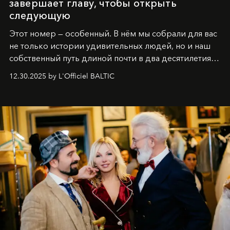
завершает главу, чтобы открыть
следующую
Этот номер — особенный. В нём мы собрали для вас
не только истории удивительных людей, но и наш
собственный путь длиной почти в два десятилетия.
Вместо привычного подведения итогов мы от всей
12.30.2025 by L'Officiel BALTIC
души говорим спасибо каждому, кто был с нами все
эти годы. И ни в коем случае не прощаемся. С
самыми искренними пожеланиями и теплом, ваша
команда
L’Officiel Baltic
.