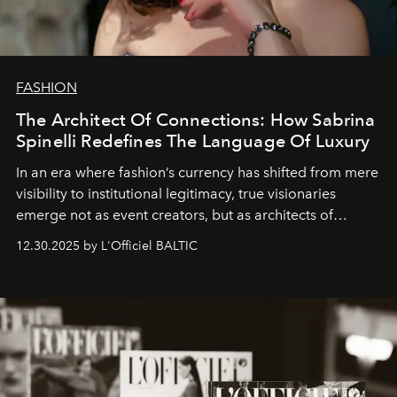
FASHION
The Architect Of Connections: How Sabrina
Spinelli Redefines The Language Of Luxury
In an era where fashion’s currency has shifted from mere
visibility to institutional legitimacy, true visionaries
emerge not as event creators, but as architects of
ecosystems.
Sabrina Spinelli
embodies this evolution—a
12.30.2025 by L'Officiel BALTIC
brand strategist with three decades of mastery in luxury,
whose work transcends consultancy to become a living
framework where creativity, commerce, and culture
converge with surgical precision.