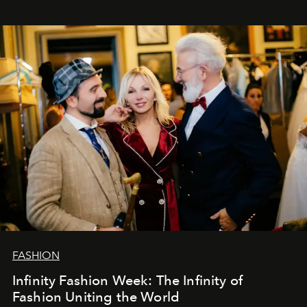
эти годы. И ни в коем случае не прощаемся. С
самыми искренними пожеланиями и теплом, ваша
команда
L’Officiel Baltic
.
FASHION
Infinity Fashion Week: The Infinity of
Fashion Uniting the World