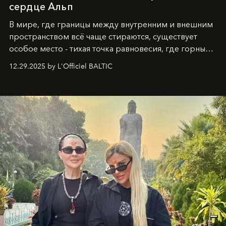
сердце Альп
В мире, где границы между внутренним и внешним
пространством всё чаще стираются, существует
особое место - тихая точка равновесия, где горные
вершины Швейцарии встречаются с бездонными
12.29.2025 by L'Officiel BALTIC
глубинами человеческой души. Здесь, на стыке
вечного льда и вечных вопросов, живёт и творит
Ольга Потапова - женщина, чей путь от поиска
истины превратился в искусство превращения
человеческих кризисов в возможности для
возрождения.