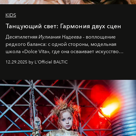
KIDS
Танцующий свет: Гармония двух сцен
Десятилетняя
Иулиания Надеева
- воплощение
редкого баланса: с одной стороны, модельная
школа «Dolce Vita», где она осваивает искусство
позы и образа, с другой - подготовительная
12.29.2025 by L'Officiel BALTIC
балетная студия при хореографическом училище,
куда она приходит с четырехлетним стажем
танцевального пути за плечами.