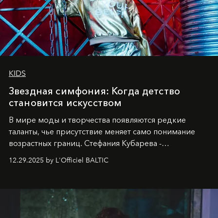
KIDS
Звездная симфония: Когда детство
становится искусством
В мире моды и творчества появляются редкие
таланты, чье присутствие меняет само понимание
возрастных границ. Стефания Кубарева -
десятилетняя обладательница невероятной
12.29.2025 by L'Officiel BALTIC
харизмы, чье имя уже украшает обложки
престижных международных изданий
FILLINI January
2025
и
LUXIA June 2025
, представляет собой
уникальное явление современной культуры.