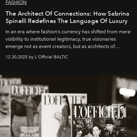
FASHION
The Architect Of Connections: How Sabrina
Spinelli Redefines The Language Of Luxury
In an era where fashion’s currency has shifted from mere
visibility to institutional legitimacy, true visionaries
emerge not as event creators, but as architects of
ecosystems.
Sabrina Spinelli
embodies this evolution—a
12.30.2025 by L'Officiel BALTIC
brand strategist with three decades of mastery in luxury,
whose work transcends consultancy to become a living
framework where creativity, commerce, and culture
converge with surgical precision.