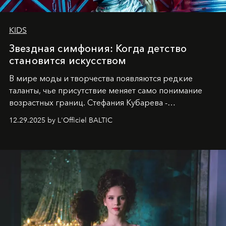
KIDS
Звездная симфония: Когда детство
становится искусством
В мире моды и творчества появляются редкие
таланты, чье присутствие меняет само понимание
возрастных границ. Стефания Кубарева -
десятилетняя обладательница невероятной
12.29.2025 by L'Officiel BALTIC
харизмы, чье имя уже украшает обложки
престижных международных изданий
FILLINI January
2025
и
LUXIA June 2025
, представляет собой
уникальное явление современной культуры.