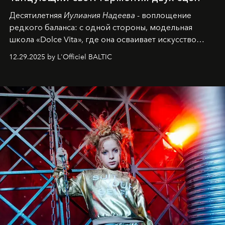
Десятилетняя
Иулиания Надеева
- воплощение
редкого баланса: с одной стороны, модельная
школа «Dolce Vita», где она осваивает искусство
позы и образа, с другой - подготовительная
12.29.2025 by L'Officiel BALTIC
балетная студия при хореографическом училище,
куда она приходит с четырехлетним стажем
танцевального пути за плечами.