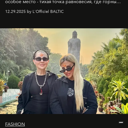
особое место - тихая точка равновесия, где горные
вершины Швейцарии встречаются с бездонными
12.29.2025 by L'Officiel BALTIC
глубинами человеческой души. Здесь, на стыке
вечного льда и вечных вопросов, живёт и творит
Ольга Потапова - женщина, чей путь от поиска
истины превратился в искусство превращения
человеческих кризисов в возможности для
возрождения.
FASHION