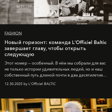
FASHION
Новый горизонт: команда L'Officiel Baltic
завершает главу, чтобы открыть
следующую
Этот номер — особенный. В нём мы собрали для вас
не только истории удивительных людей, но и наш
собственный путь длиной почти в два десятилетия.
Вместо привычного подведения итогов мы от всей
12.30.2025 by L'Officiel BALTIC
души говорим спасибо каждому, кто был с нами все
эти годы. И ни в коем случае не прощаемся. С
самыми искренними пожеланиями и теплом, ваша
команда
L’Officiel Baltic
.