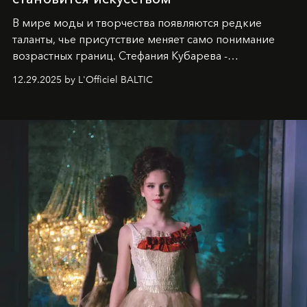
В мире моды и творчества появляются редкие
таланты, чье присутствие меняет само понимание
возрастных границ. Стефания Кубарева -
десятилетняя обладательница невероятной
12.29.2025 by L'Officiel BALTIC
харизмы, чье имя уже украшает обложки
престижных международных изданий
FILLINI January
2025
и
LUXIA June 2025
, представляет собой
уникальное явление современной культуры.