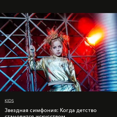
балетная студия при хореографическом училище,
куда она приходит с четырехлетним стажем
танцевального пути за плечами.
KIDS
Звездная симфония: Когда детство
становится искусством