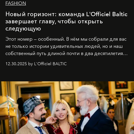
FASHION
Новый горизонт: команда L'Officiel Baltic
завершает главу, чтобы открыть
следующую
Этот номер — особенный. В нём мы собрали для вас
не только истории удивительных людей, но и наш
собственный путь длиной почти в два десятилетия.
Вместо привычного подведения итогов мы от всей
12.30.2025 by L'Officiel BALTIC
души говорим спасибо каждому, кто был с нами все
эти годы. И ни в коем случае не прощаемся. С
самыми искренними пожеланиями и теплом, ваша
команда
L’Officiel Baltic
.