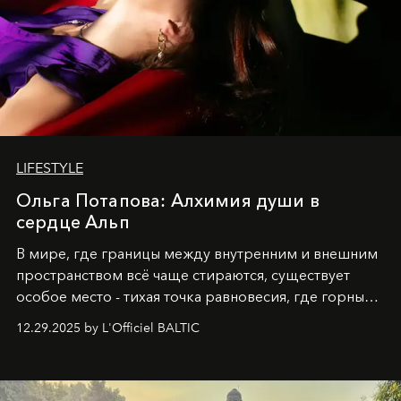
LIFESTYLE
Ольга Потапова: Алхимия души в
сердце Альп
В мире, где границы между внутренним и внешним
пространством всё чаще стираются, существует
особое место - тихая точка равновесия, где горные
вершины Швейцарии встречаются с бездонными
12.29.2025 by L'Officiel BALTIC
глубинами человеческой души. Здесь, на стыке
вечного льда и вечных вопросов, живёт и творит
Ольга Потапова - женщина, чей путь от поиска