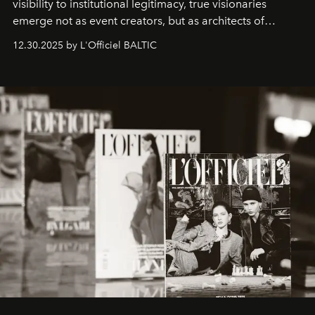
visibility to institutional legitimacy, true visionaries
emerge not as event creators, but as architects of
ecosystems.
Sabrina Spinelli
embodies this evolution—a
12.30.2025 by L'Officiel BALTIC
brand strategist with three decades of mastery in luxury,
whose work transcends consultancy to become a living
framework where creativity, commerce, and culture
converge with surgical precision.