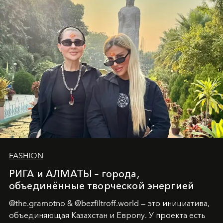
истины превратился в искусство превращения
человеческих кризисов в возможности для
возрождения.
FASHION
РИГА и АЛМАТЫ – города,
объединённые творческой энергией
@the.gramotno & @bezfiltroff.world — это инициатива,
объединяющая Казахстан и Европу. У проекта есть