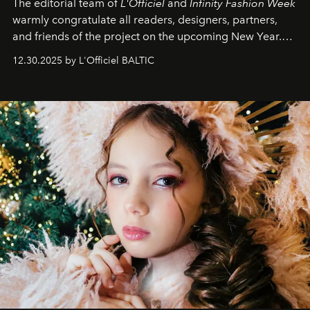
The editorial team of
L'Officiel
and
Infinity Fashion Week
warmly congratulate all readers, designers, partners,
and friends of the project on the upcoming New Year.
May 2026 bring growth, inspiration, bold ideas, and new
12.30.2025 by L'Officiel BALTIC
achievements.