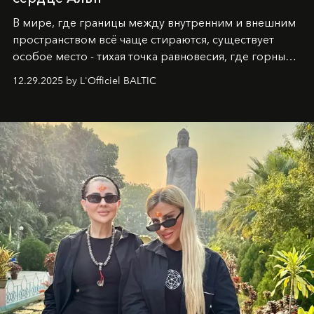
В мире, где границы между внутренним и внешним
пространством всё чаще стираются, существует
особое место - тихая точка равновесия, где горные
вершины Швейцарии встречаются с бездонными
12.29.2025 by L'Officiel BALTIC
глубинами человеческой души. Здесь, на стыке
вечного льда и вечных вопросов, живёт и творит
Ольга Потапова - женщина, чей путь от поиска
истины превратился в искусство превращения
человеческих кризисов в возможности для
возрождения.