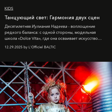
KIDS
Танцующий свет: Гармония двух сцен
Десятилетняя
Иулиания Надеева
- воплощение
редкого баланса: с одной стороны, модельная
школа «Dolce Vita», где она осваивает искусство
позы и образа, с другой - подготовительная
12.29.2025 by L'Officiel BALTIC
балетная студия при хореографическом училище,
куда она приходит с четырехлетним стажем
танцевального пути за плечами.