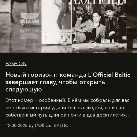
FASHION
Новый горизонт: команда L'Officiel Baltic
завершает главу, чтобы открыть
следующую
Этот номер — особенный. В нём мы собрали для вас
не только истории удивительных людей, но и наш
собственный путь длиной почти в два десятилетия.
Вместо привычного подведения итогов мы от всей
12.30.2025 by L'Officiel BALTIC
души говорим спасибо каждому, кто был с нами все
эти годы. И ни в коем случае не прощаемся. С