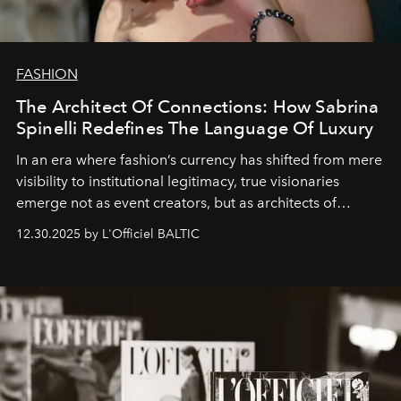
FASHION
The Architect Of Connections: How Sabrina
Spinelli Redefines The Language Of Luxury
In an era where fashion’s currency has shifted from mere
visibility to institutional legitimacy, true visionaries
emerge not as event creators, but as architects of
ecosystems.
Sabrina Spinelli
embodies this evolution—a
12.30.2025 by L'Officiel BALTIC
brand strategist with three decades of mastery in luxury,
whose work transcends consultancy to become a living
framework where creativity, commerce, and culture
converge with surgical precision.