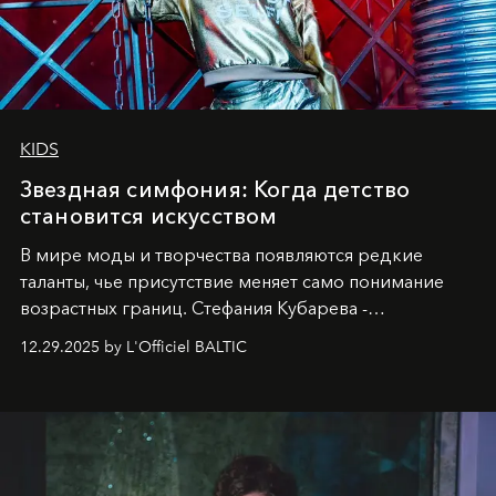
KIDS
Звездная симфония: Когда детство
становится искусством
В мире моды и творчества появляются редкие
таланты, чье присутствие меняет само понимание
возрастных границ. Стефания Кубарева -
десятилетняя обладательница невероятной
12.29.2025 by L'Officiel BALTIC
харизмы, чье имя уже украшает обложки
престижных международных изданий
FILLINI January
2025
и
LUXIA June 2025
, представляет собой
уникальное явление современной культуры.