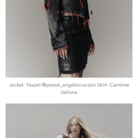
Jacket: Yeazel @yezael_angelocruciani Skirt: Carmine
Vallone