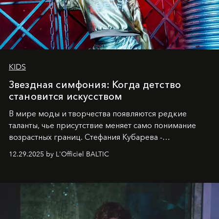
KIDS
Звездная симфония: Когда детство
становится искусством
В мире моды и творчества появляются редкие
таланты, чье присутствие меняет само понимание
возрастных границ. Стефания Кубарева -
десятилетняя обладательница невероятной
12.29.2025 by L'Officiel BALTIC
харизмы, чье имя уже украшает обложки
престижных международных изданий
FILLINI January
2025
и
LUXIA June 2025
, представляет собой
уникальное явление современной культуры.