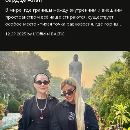
В мире, где границы между внутренним и внешним
пространством всё чаще стираются, существует
особое место - тихая точка равновесия, где горные
вершины Швейцарии встречаются с бездонными
12.29.2025 by L'Officiel BALTIC
глубинами человеческой души. Здесь, на стыке
вечного льда и вечных вопросов, живёт и творит
Ольга Потапова - женщина, чей путь от поиска
истины превратился в искусство превращения
человеческих кризисов в возможности для
возрождения.