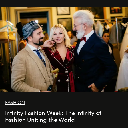
эти годы. И ни в коем случае не прощаемся. С
самыми искренними пожеланиями и теплом, ваша
команда
L’Officiel Baltic
.
FASHION
Infinity Fashion Week: The Infinity of
Fashion Uniting the World