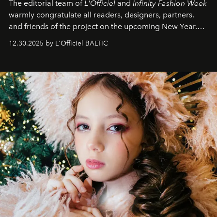
The editorial team of
L'Officiel
and
Infinity Fashion Week
warmly congratulate all readers, designers, partners,
and friends of the project on the upcoming New Year.
May 2026 bring growth, inspiration, bold ideas, and new
12.30.2025 by L'Officiel BALTIC
achievements.