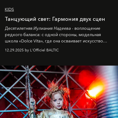
KIDS
Танцующий свет: Гармония двух сцен
Десятилетняя
Иулиания Надеева
- воплощение
редкого баланса: с одной стороны, модельная
школа «Dolce Vita», где она осваивает искусство
позы и образа, с другой - подготовительная
12.29.2025 by L'Officiel BALTIC
балетная студия при хореографическом училище,
куда она приходит с четырехлетним стажем
танцевального пути за плечами.