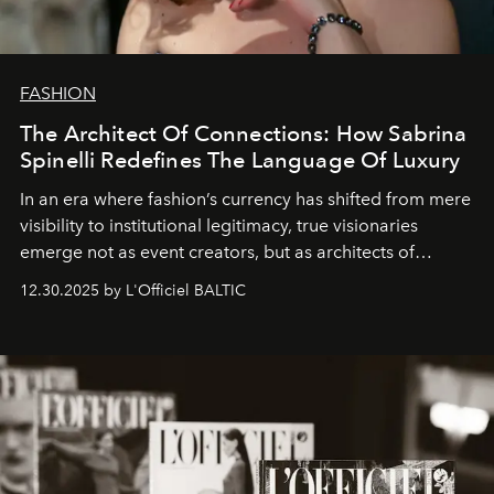
FASHION
The Architect Of Connections: How Sabrina
Spinelli Redefines The Language Of Luxury
In an era where fashion’s currency has shifted from mere
visibility to institutional legitimacy, true visionaries
emerge not as event creators, but as architects of
ecosystems.
Sabrina Spinelli
embodies this evolution—a
12.30.2025 by L'Officiel BALTIC
brand strategist with three decades of mastery in luxury,
whose work transcends consultancy to become a living
framework where creativity, commerce, and culture
converge with surgical precision.