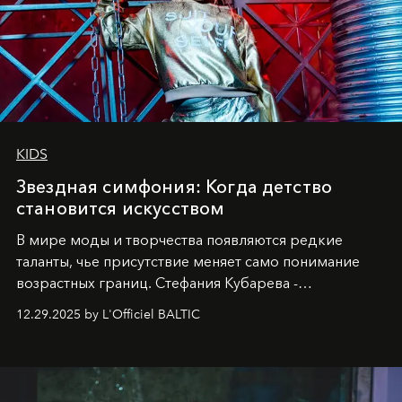
KIDS
Звездная симфония: Когда детство
становится искусством
В мире моды и творчества появляются редкие
таланты, чье присутствие меняет само понимание
возрастных границ. Стефания Кубарева -
десятилетняя обладательница невероятной
12.29.2025 by L'Officiel BALTIC
харизмы, чье имя уже украшает обложки
престижных международных изданий
FILLINI January
2025
и
LUXIA June 2025
, представляет собой
уникальное явление современной культуры.