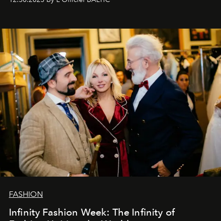
души говорим спасибо каждому, кто был с нами все
эти годы. И ни в коем случае не прощаемся. С
самыми искренними пожеланиями и теплом, ваша
команда
L’Officiel Baltic
.
FASHION
Infinity Fashion Week: The Infinity of