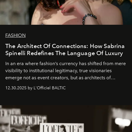
FASHION
The Architect Of Connections: How Sabrina
Spinelli Redefines The Language Of Luxury
In an era where fashion’s currency has shifted from mere
visibility to institutional legitimacy, true visionaries
emerge not as event creators, but as architects of
ecosystems.
Sabrina Spinelli
embodies this evolution—a
12.30.2025 by L'Officiel BALTIC
brand strategist with three decades of mastery in luxury,
whose work transcends consultancy to become a living
framework where creativity, commerce, and culture
converge with surgical precision.