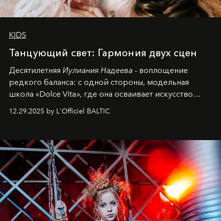
KIDS
Танцующий свет: Гармония двух сцен
Десятилетняя
Иулиания Надеева
- воплощение
редкого баланса: с одной стороны, модельная
школа «Dolce Vita», где она осваивает искусство
позы и образа, с другой - подготовительная
12.29.2025 by L'Officiel BALTIC
балетная студия при хореографическом училище,
куда она приходит с четырехлетним стажем
танцевального пути за плечами.