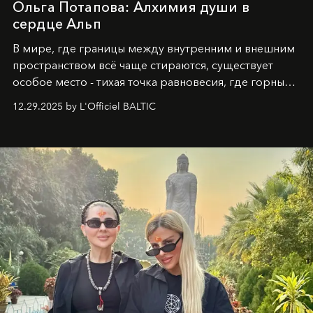
Ольга Потапова: Алхимия души в
сердце Альп
В мире, где границы между внутренним и внешним
пространством всё чаще стираются, существует
особое место - тихая точка равновесия, где горные
вершины Швейцарии встречаются с бездонными
12.29.2025 by L'Officiel BALTIC
глубинами человеческой души. Здесь, на стыке
вечного льда и вечных вопросов, живёт и творит
Ольга Потапова - женщина, чей путь от поиска
истины превратился в искусство превращения
человеческих кризисов в возможности для
возрождения.