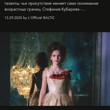
таланты, чье присутствие меняет само понимание
возрастных границ. Стефания Кубарева -
десятилетняя обладательница невероятной
12.29.2025 by L'Officiel BALTIC
харизмы, чье имя уже украшает обложки
престижных международных изданий
FILLINI January
2025
и
LUXIA June 2025
, представляет собой
уникальное явление современной культуры.