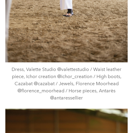
Dress, Valette Studio @valettestudio / Waist leather
piece, Ichor creation @ichor_creation / High boots,
Cazabat @cazabat / Jewels, Florence Moorhead
@florence_moorhead / Horse pieces, Antarès
@antaressellier