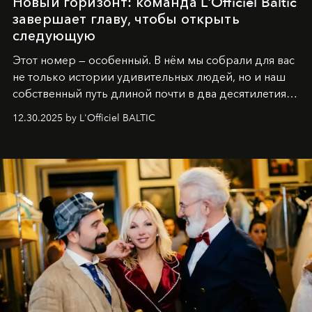
Новый горизонт: команда L'Officiel Baltic
завершает главу, чтобы открыть
следующую
Этот номер — особенный. В нём мы собрали для вас
не только истории удивительных людей, но и наш
собственный путь длиной почти в два десятилетия.
Вместо привычного подведения итогов мы от всей
12.30.2025 by L'Officiel BALTIC
души говорим спасибо каждому, кто был с нами все
эти годы. И ни в коем случае не прощаемся. С
самыми искренними пожеланиями и теплом, ваша
команда
L’Officiel Baltic
.