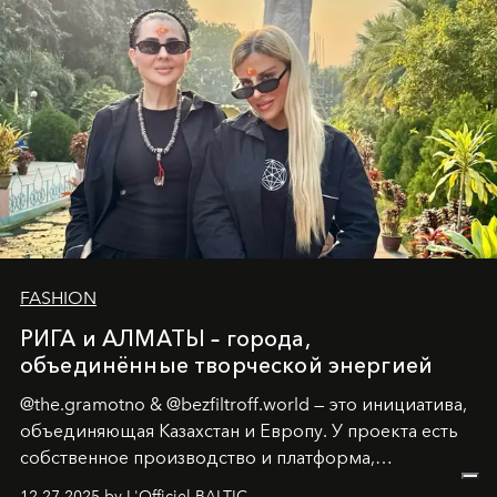
возрождения.
FASHION
РИГА и АЛМАТЫ – города,
объединённые творческой энергией
@the.gramotno & @bezfiltroff.world — это инициатива,
объединяющая Казахстан и Европу. У проекта есть
собственное производство и платформа,
предоставляющая возможности, поддержку и
12.27.2025 by L'Officiel BALTIC