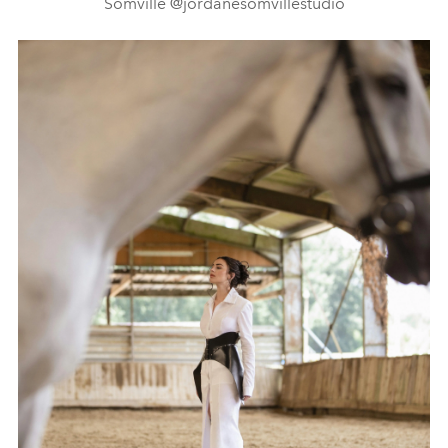
Somville @jordanesomvillestudio