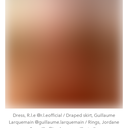
Dress, R.l.e @r.l.eofficial / Draped skirt, Guillaume
Larquemain @guillaume.larquemain / Rings, Jordane