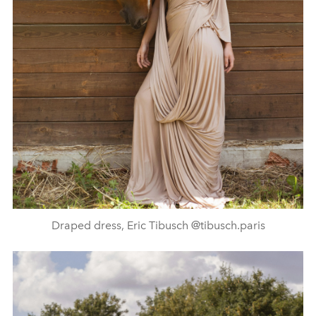
Draped dress, Eric Tibusch @tibusch.paris