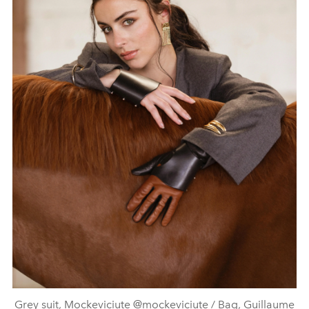
Grey suit, Mockeviciute @mockeviciute / Bag, Guillaume