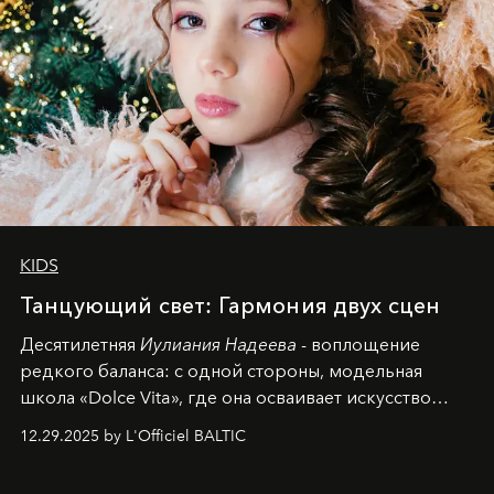
KIDS
Танцующий свет: Гармония двух сцен
Десятилетняя
Иулиания Надеева
- воплощение
редкого баланса: с одной стороны, модельная
школа «Dolce Vita», где она осваивает искусство
позы и образа, с другой - подготовительная
12.29.2025 by L'Officiel BALTIC
балетная студия при хореографическом училище,
куда она приходит с четырехлетним стажем