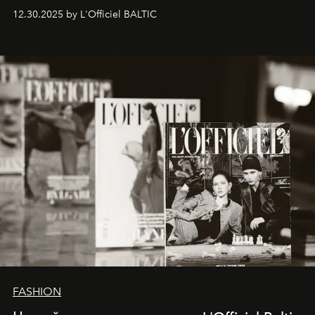
ecosystems.
Sabrina Spinelli
embodies this evolution—a
12.30.2025 by L'Officiel BALTIC
brand strategist with three decades of mastery in luxury,
whose work transcends consultancy to become a living
framework where creativity, commerce, and culture
converge with surgical precision.
FASHION