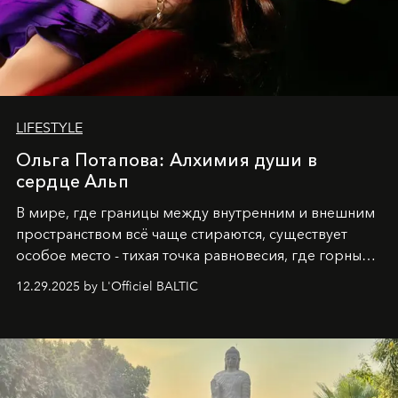
LIFESTYLE
Ольга Потапова: Алхимия души в
сердце Альп
В мире, где границы между внутренним и внешним
пространством всё чаще стираются, существует
особое место - тихая точка равновесия, где горные
вершины Швейцарии встречаются с бездонными
12.29.2025 by L'Officiel BALTIC
глубинами человеческой души. Здесь, на стыке
вечного льда и вечных вопросов, живёт и творит
Ольга Потапова - женщина, чей путь от поиска
истины превратился в искусство превращения
человеческих кризисов в возможности для