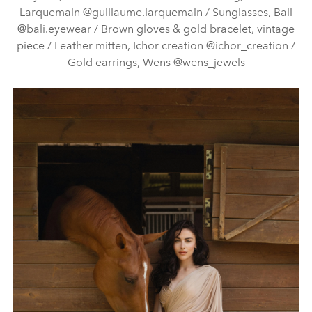
Larquemain @guillaume.larquemain / Sunglasses, Bali
@bali.eyewear / Brown gloves & gold bracelet, vintage
piece / Leather mitten, Ichor creation @ichor_creation /
Gold earrings, Wens @wens_jewels