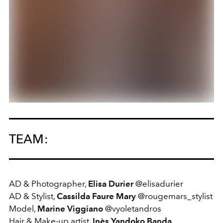
TEAM:
AD & Photographer,
Elisa Durier
@elisadurier
AD & Stylist,
Cassilda Faure Mary
@rougemars_stylist
Model,
Marine Viggiano
@vyoletandros
Hair & Make-up artist,
Inès Yandoko Banda