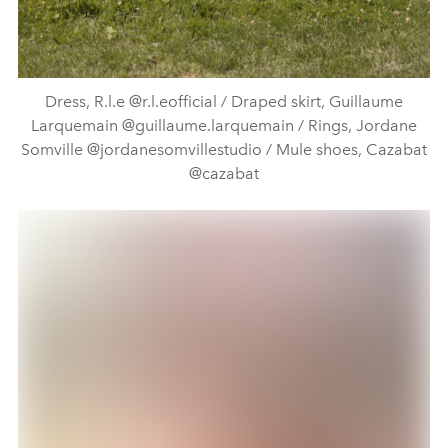
Dress, R.l.e @r.l.eofficial / Draped skirt, Guillaume
Larquemain @guillaume.larquemain / Rings, Jordane
Somville @jordanesomvillestudio / Mule shoes, Cazabat
@cazabat