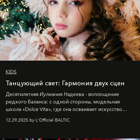
KIDS
Танцующий свет: Гармония двух сцен
Десятилетняя
Иулиания Надеева
- воплощение
редкого баланса: с одной стороны, модельная
школа «Dolce Vita», где она осваивает искусство
позы и образа, с другой - подготовительная
12.29.2025 by L'Officiel BALTIC
балетная студия при хореографическом училище,
куда она приходит с четырехлетним стажем
танцевального пути за плечами.