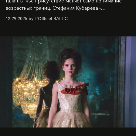
таланты, чье присутствие меняет само понимание
возрастных границ. Стефания Кубарева -
десятилетняя обладательница невероятной
12.29.2025 by L'Officiel BALTIC
харизмы, чье имя уже украшает обложки
престижных международных изданий
FILLINI January
2025
и
LUXIA June 2025
, представляет собой
уникальное явление современной культуры.