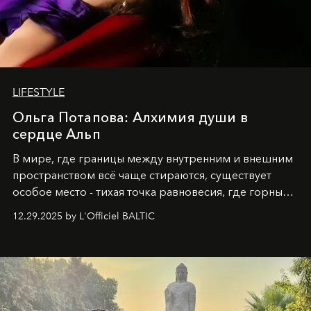
LIFESTYLE
Ольга Потапова: Алхимия души в
сердце Альп
В мире, где границы между внутренним и внешним
пространством всё чаще стираются, существует
особое место - тихая точка равновесия, где горные
вершины Швейцарии встречаются с бездонными
12.29.2025 by L'Officiel BALTIC
глубинами человеческой души. Здесь, на стыке
вечного льда и вечных вопросов, живёт и творит
Ольга Потапова - женщина, чей путь от поиска
истины превратился в искусство превращения
человеческих кризисов в возможности для
возрождения.