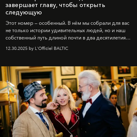
завершает главу, чтобы открыть
следующую
Этот номер — особенный. В нём мы собрали для вас
не только истории удивительных людей, но и наш
собственный путь длиной почти в два десятилетия.
Вместо привычного подведения итогов мы от всей
12.30.2025 by L'Officiel BALTIC
души говорим спасибо каждому, кто был с нами все
эти годы. И ни в коем случае не прощаемся. С
самыми искренними пожеланиями и теплом, ваша
команда
L’Officiel Baltic
.