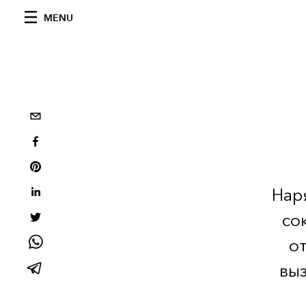
MENU
Нар
со
о
вы