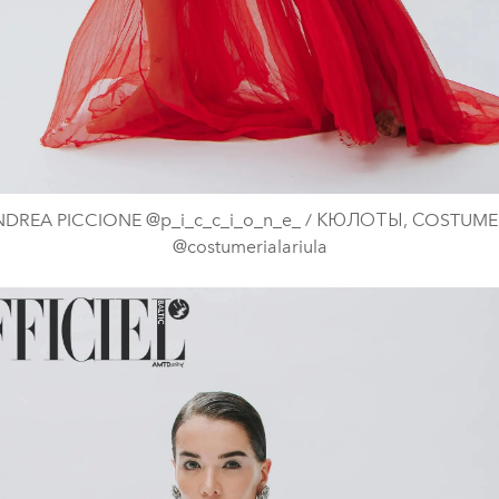
DREA PICCIONE @p_i_c_c_i_o_n_e_ / КЮЛОТЫ, СOSTUME
@costumerialariula