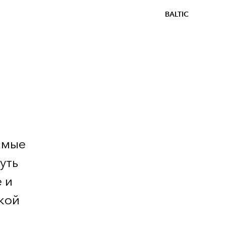
BALTIC
амые
уть
 и
кой