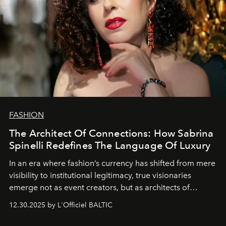
FASHION
The Architect Of Connections: How Sabrina
Spinelli Redefines The Language Of Luxury
In an era where fashion’s currency has shifted from mere
visibility to institutional legitimacy, true visionaries
emerge not as event creators, but as architects of
ecosystems.
Sabrina Spinelli
embodies this evolution—a
12.30.2025 by L'Officiel BALTIC
brand strategist with three decades of mastery in luxury,
whose work transcends consultancy to become a living