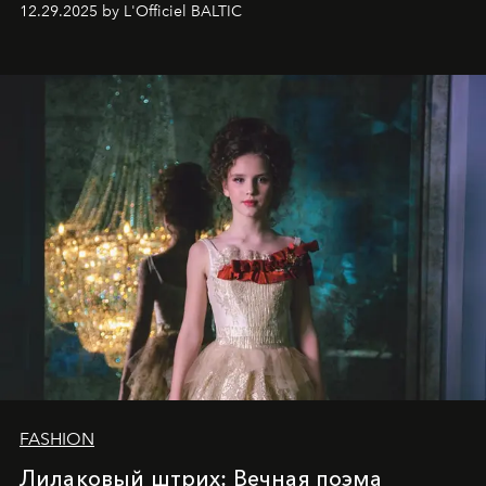
12.29.2025 by L'Officiel BALTIC
харизмы, чье имя уже украшает обложки
престижных международных изданий
FILLINI January
2025
и
LUXIA June 2025
, представляет собой
уникальное явление современной культуры.
FASHION
Лилаковый штрих: Вечная поэма