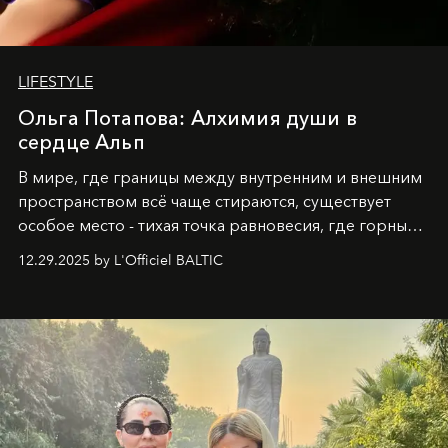
LIFESTYLE
Ольга Потапова: Алхимия души в
сердце Альп
В мире, где границы между внутренним и внешним
пространством всё чаще стираются, существует
особое место - тихая точка равновесия, где горные
вершины Швейцарии встречаются с бездонными
12.29.2025 by L'Officiel BALTIC
глубинами человеческой души. Здесь, на стыке
вечного льда и вечных вопросов, живёт и творит
Ольга Потапова - женщина, чей путь от поиска
истины превратился в искусство превращения
человеческих кризисов в возможности для
возрождения.