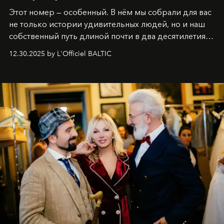
Этот номер — особенный. В нём мы собрали для вас
не только истории удивительных людей, но и наш
собственный путь длиной почти в два десятилетия.
Вместо привычного подведения итогов мы от всей
12.30.2025 by L'Officiel BALTIC
души говорим спасибо каждому, кто был с нами все
эти годы. И ни в коем случае не прощаемся. С
самыми искренними пожеланиями и теплом, ваша
команда
L’Officiel Baltic
.