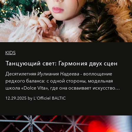
KIDS
Танцующий свет: Гармония двух сцен
Десятилетняя
Иулиания Надеева
- воплощение
редкого баланса: с одной стороны, модельная
школа «Dolce Vita», где она осваивает искусство
позы и образа, с другой - подготовительная
12.29.2025 by L'Officiel BALTIC
балетная студия при хореографическом училище,
куда она приходит с четырехлетним стажем
танцевального пути за плечами.