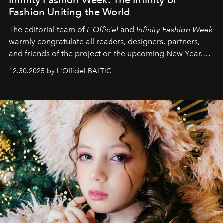
Infinity Fashion Week: The Infinity of
Fashion Uniting the World
The editorial team of
L'Officiel
and
Infinity Fashion Week
warmly congratulate all readers, designers, partners,
and friends of the project on the upcoming New Year.
May 2026 bring growth, inspiration, bold ideas, and new
12.30.2025 by L'Officiel BALTIC
achievements.