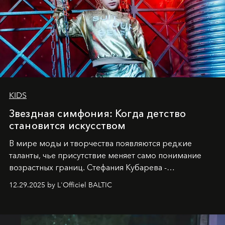
KIDS
Звездная симфония: Когда детство
становится искусством
В мире моды и творчества появляются редкие
таланты, чье присутствие меняет само понимание
возрастных границ. Стефания Кубарева -
десятилетняя обладательница невероятной
12.29.2025 by L'Officiel BALTIC
харизмы, чье имя уже украшает обложки
престижных международных изданий
FILLINI January
2025
и
LUXIA June 2025
, представляет собой