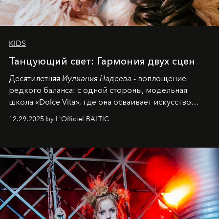
KIDS
Танцующий свет: Гармония двух сцен
Десятилетняя
Иулиания Надеева
- воплощение
редкого баланса: с одной стороны, модельная
школа «Dolce Vita», где она осваивает искусство
позы и образа, с другой - подготовительная
12.29.2025 by L'Officiel BALTIC
балетная студия при хореографическом училище,
куда она приходит с четырехлетним стажем
танцевального пути за плечами.