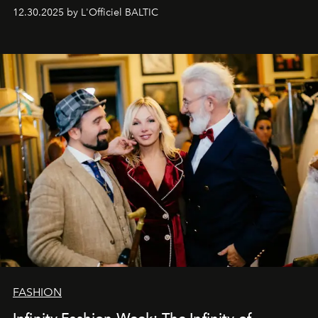
Вместо привычного подведения итогов мы от всей
12.30.2025 by L'Officiel BALTIC
души говорим спасибо каждому, кто был с нами все
эти годы. И ни в коем случае не прощаемся. С
самыми искренними пожеланиями и теплом, ваша
команда
L’Officiel Baltic
.
FASHION