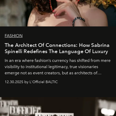
FASHION
The Architect Of Connections: How Sabrina
Spinelli Redefines The Language Of Luxury
In an era where fashion’s currency has shifted from mere
visibility to institutional legitimacy, true visionaries
emerge not as event creators, but as architects of
ecosystems.
Sabrina Spinelli
embodies this evolution—a
12.30.2025 by L'Officiel BALTIC
brand strategist with three decades of mastery in luxury,
whose work transcends consultancy to become a living
framework where creativity, commerce, and culture
converge with surgical precision.