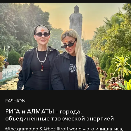
Ольга Потапова - женщина, чей путь от поиска
истины превратился в искусство превращения
человеческих кризисов в возможности для
возрождения.
FASHION
РИГА и АЛМАТЫ – города,
объединённые творческой энергией
@the.gramotno & @bezfiltroff.world — это инициатива,