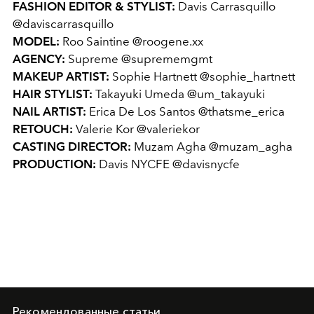
FASHION EDITOR & STYLIST:
Davis Carrasquillo
@daviscarrasquillo
MODEL:
Roo Saintine @roogene.xx
AGENCY:
Supreme @suprememgmt
MAKEUP ARTIST:
Sophie Hartnett @sophie_hartnett
HAIR STYLIST:
Takayuki Umeda @um_takayuki
NAIL ARTIST:
Erica De Los Santos @thatsme_erica
RETOUCH:
Valerie Kor @valeriekor
CASTING DIRECTOR:
Muzam Agha @muzam_agha
PRODUCTION:
Davis NYCFE @davisnycfe
Рекомендованные статьи