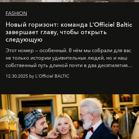
FASHION
Новый горизонт: команда L'Officiel Baltic
завершает главу, чтобы открыть
следующую
Этот номер — особенный. В нём мы собрали для вас
не только истории удивительных людей, но и наш
собственный путь длиной почти в два десятилетия.
Вместо привычного подведения итогов мы от всей
12.30.2025 by L'Officiel BALTIC
души говорим спасибо каждому, кто был с нами все
эти годы. И ни в коем случае не прощаемся. С
самыми искренними пожеланиями и теплом, ваша
команда
L’Officiel Baltic
.