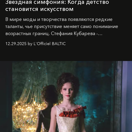
Звездная симфония: Когда детство
становится искусством
В мире моды и творчества появляются редкие
таланты, чье присутствие меняет само понимание
возрастных границ. Стефания Кубарева -
десятилетняя обладательница невероятной
12.29.2025 by L'Officiel BALTIC
харизмы, чье имя уже украшает обложки
престижных международных изданий
FILLINI January
2025
и
LUXIA June 2025
, представляет собой
уникальное явление современной культуры.