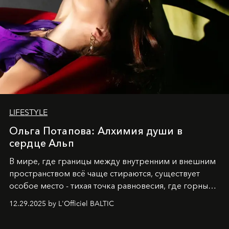
LIFESTYLE
Ольга Потапова: Алхимия души в
сердце Альп
В мире, где границы между внутренним и внешним
пространством всё чаще стираются, существует
особое место - тихая точка равновесия, где горные
вершины Швейцарии встречаются с бездонными
12.29.2025 by L'Officiel BALTIC
глубинами человеческой души. Здесь, на стыке
вечного льда и вечных вопросов, живёт и творит