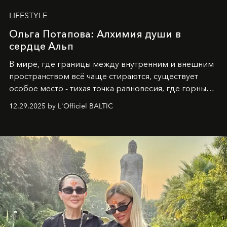
LIFESTYLE
Ольга Потапова: Алхимия души в
сердце Альп
В мире, где границы между внутренним и внешним
пространством всё чаще стираются, существует
особое место - тихая точка равновесия, где горные
вершины Швейцарии встречаются с бездонными
12.29.2025 by L'Officiel BALTIC
глубинами человеческой души. Здесь, на стыке
вечного льда и вечных вопросов, живёт и творит
Ольга Потапова - женщина, чей путь от поиска
истины превратился в искусство превращения
человеческих кризисов в возможности для
возрождения.