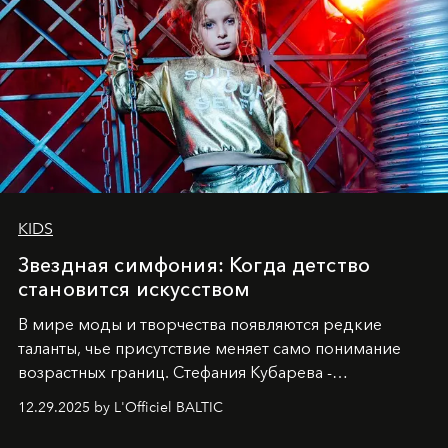
KIDS
Звездная симфония: Когда детство
становится искусством
В мире моды и творчества появляются редкие
таланты, чье присутствие меняет само понимание
возрастных границ. Стефания Кубарева -
десятилетняя обладательница невероятной
12.29.2025 by L'Officiel BALTIC
харизмы, чье имя уже украшает обложки
престижных международных изданий
FILLINI January