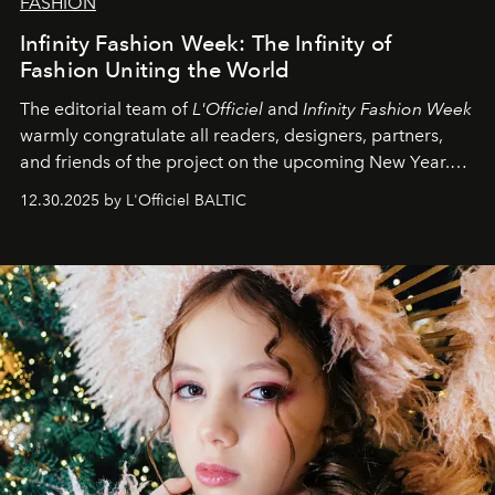
FASHION
Infinity Fashion Week: The Infinity of
Fashion Uniting the World
The editorial team of
L'Officiel
and
Infinity Fashion Week
warmly congratulate all readers, designers, partners,
and friends of the project on the upcoming New Year.
May 2026 bring growth, inspiration, bold ideas, and new
12.30.2025 by L'Officiel BALTIC
achievements.