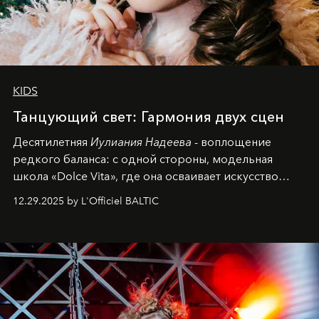
KIDS
Танцующий свет: Гармония двух сцен
Десятилетняя
Иулиания Надеева
- воплощение
редкого баланса: с одной стороны, модельная
школа «Dolce Vita», где она осваивает искусство
позы и образа, с другой - подготовительная
12.29.2025 by L'Officiel BALTIC
балетная студия при хореографическом училище,
куда она приходит с четырехлетним стажем
танцевального пути за плечами.