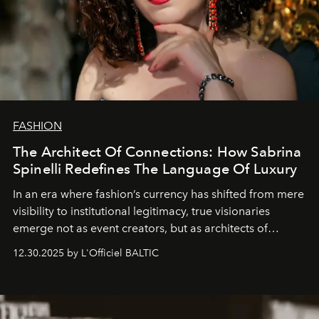
FASHION
The Architect Of Connections: How Sabrina
Spinelli Redefines The Language Of Luxury
In an era where fashion’s currency has shifted from mere
visibility to institutional legitimacy, true visionaries
emerge not as event creators, but as architects of
ecosystems.
Sabrina Spinelli
embodies this evolution—a
12.30.2025 by L'Officiel BALTIC
brand strategist with three decades of mastery in luxury,
whose work transcends consultancy to become a living
framework where creativity, commerce, and culture
converge with surgical precision.