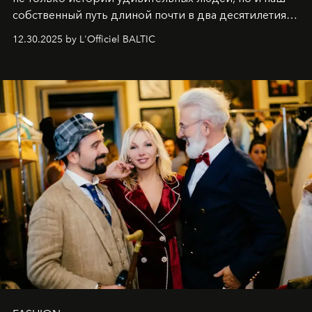
собственный путь длиной почти в два десятилетия.
Вместо привычного подведения итогов мы от всей
12.30.2025 by L'Officiel BALTIC
души говорим спасибо каждому, кто был с нами все
эти годы. И ни в коем случае не прощаемся. С
самыми искренними пожеланиями и теплом, ваша
команда
L’Officiel Baltic
.