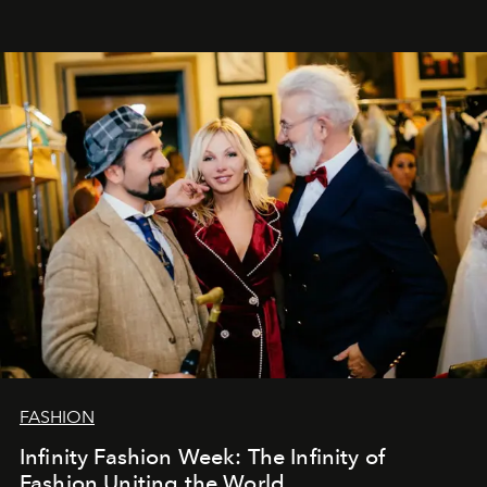
души говорим спасибо каждому, кто был с нами все
эти годы. И ни в коем случае не прощаемся. С
самыми искренними пожеланиями и теплом, ваша
команда
L’Officiel Baltic
.
FASHION
Infinity Fashion Week: The Infinity of
Fashion Uniting the World