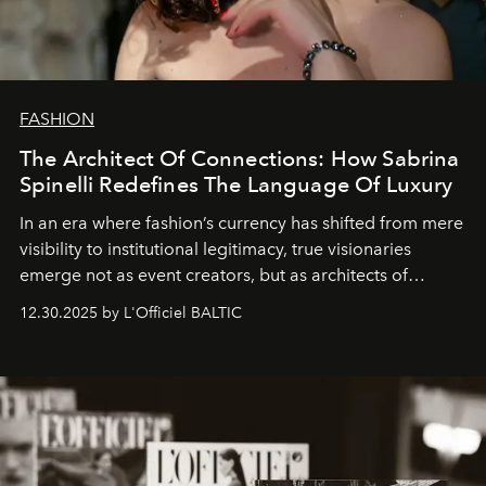
FASHION
The Architect Of Connections: How Sabrina
Spinelli Redefines The Language Of Luxury
In an era where fashion’s currency has shifted from mere
visibility to institutional legitimacy, true visionaries
emerge not as event creators, but as architects of
ecosystems.
Sabrina Spinelli
embodies this evolution—a
12.30.2025 by L'Officiel BALTIC
brand strategist with three decades of mastery in luxury,
whose work transcends consultancy to become a living
framework where creativity, commerce, and culture
converge with surgical precision.