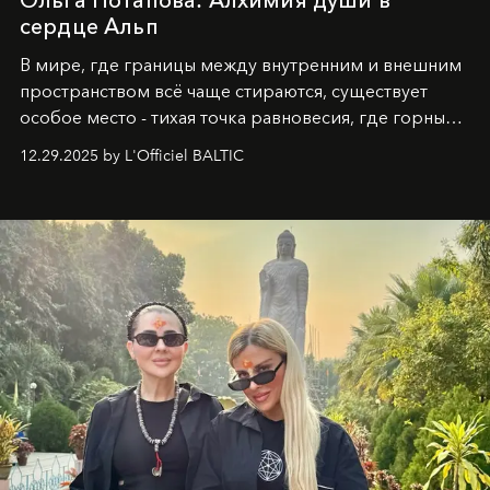
Ольга Потапова: Алхимия души в
сердце Альп
В мире, где границы между внутренним и внешним
пространством всё чаще стираются, существует
особое место - тихая точка равновесия, где горные
вершины Швейцарии встречаются с бездонными
12.29.2025 by L'Officiel BALTIC
глубинами человеческой души. Здесь, на стыке
вечного льда и вечных вопросов, живёт и творит
Ольга Потапова - женщина, чей путь от поиска
истины превратился в искусство превращения
человеческих кризисов в возможности для
возрождения.