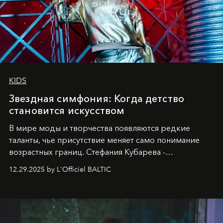
KIDS
Звездная симфония: Когда детство
становится искусством
В мире моды и творчества появляются редкие
таланты, чье присутствие меняет само понимание
возрастных границ. Стефания Кубарева -
десятилетняя обладательница невероятной
12.29.2025 by L'Officiel BALTIC
харизмы, чье имя уже украшает обложки
престижных международных изданий
FILLINI January
2025
и
LUXIA June 2025
, представляет собой
уникальное явление современной культуры.