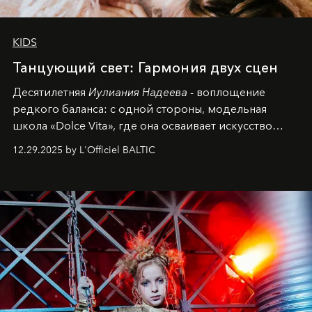
KIDS
Танцующий свет: Гармония двух сцен
Десятилетняя
Иулиания Надеева
- воплощение
редкого баланса: с одной стороны, модельная
школа «Dolce Vita», где она осваивает искусство
позы и образа, с другой - подготовительная
12.29.2025 by L'Officiel BALTIC
балетная студия при хореографическом училище,
куда она приходит с четырехлетним стажем
танцевального пути за плечами.