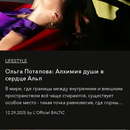
LIFESTYLE
Ольга Потапова: Алхимия души в
сердце Альп
В мире, где границы между внутренним и внешним
пространством всё чаще стираются, существует
особое место - тихая точка равновесия, где горные
вершины Швейцарии встречаются с бездонными
12.29.2025 by L'Officiel BALTIC
глубинами человеческой души. Здесь, на стыке
вечного льда и вечных вопросов, живёт и творит