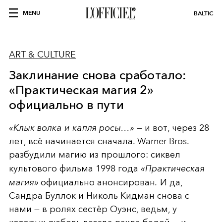
MENU
BALTIC
ART & CULTURE
Заклинание снова сработало:
«Практическая магия 2»
официально в пути
«Клык волка и капля росы…»
— и вот, через 28
лет, всё начинается сначала. Warner Bros.
разбудили магию из прошлого: сиквел
культового фильма 1998 года
«Практическая
магия»
официально анонсирован
.
И да,
Сандра Буллок и Николь Кидман снова с
нами — в ролях сестёр Оуэнс, ведьм, у