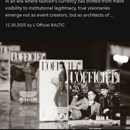
In an era where fashion’s currency has shifted from mere
visibility to institutional legitimacy, true visionaries
emerge not as event creators, but as architects of
ecosystems.
Sabrina Spinelli
embodies this evolution—a
12.30.2025 by L'Officiel BALTIC
brand strategist with three decades of mastery in luxury,
whose work transcends consultancy to become a living
framework where creativity, commerce, and culture
converge with surgical precision.