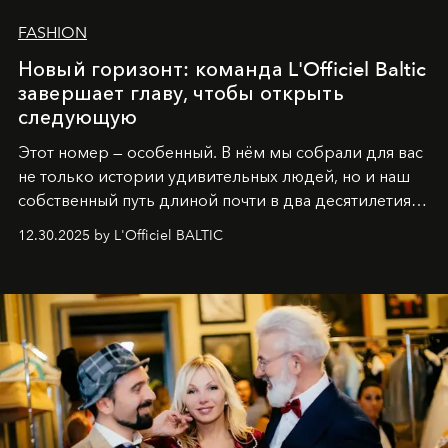
FASHION
Новый горизонт: команда L'Officiel Baltic
завершает главу, чтобы открыть
следующую
Этот номер — особенный. В нём мы собрали для вас
не только истории удивительных людей, но и наш
собственный путь длиной почти в два десятилетия.
Вместо привычного подведения итогов мы от всей
12.30.2025 by L'Officiel BALTIC
души говорим спасибо каждому, кто был с нами все
эти годы. И ни в коем случае не прощаемся. С
самыми искренними пожеланиями и теплом, ваша
команда
L’Officiel Baltic
.