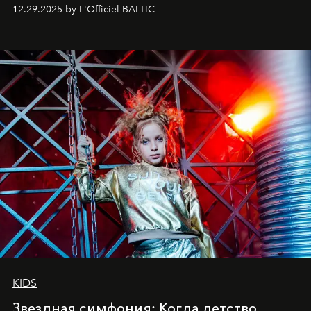
позы и образа, с другой - подготовительная
12.29.2025 by L'Officiel BALTIC
балетная студия при хореографическом училище,
куда она приходит с четырехлетним стажем
танцевального пути за плечами.
KIDS
Звездная симфония: Когда детство