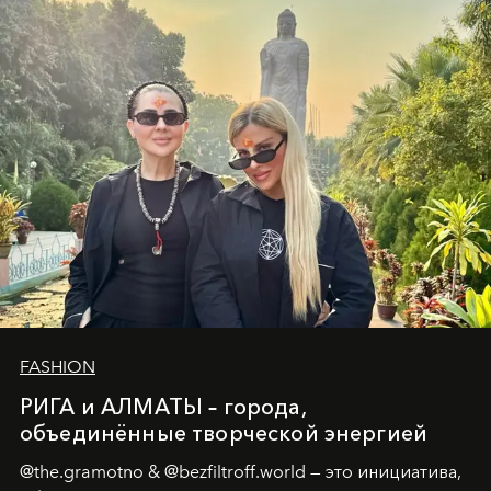
Ольга Потапова - женщина, чей путь от поиска
истины превратился в искусство превращения
человеческих кризисов в возможности для
возрождения.
FASHION
РИГА и АЛМАТЫ – города,
объединённые творческой энергией
@the.gramotno & @bezfiltroff.world — это инициатива,