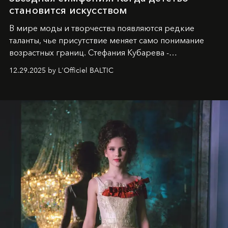
становится искусством
В мире моды и творчества появляются редкие
таланты, чье присутствие меняет само понимание
возрастных границ. Стефания Кубарева -
десятилетняя обладательница невероятной
12.29.2025 by L'Officiel BALTIC
харизмы, чье имя уже украшает обложки
престижных международных изданий
FILLINI January
2025
и
LUXIA June 2025
, представляет собой
уникальное явление современной культуры.