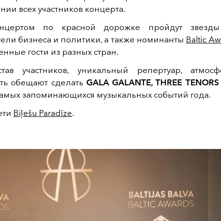
ении всех участников концерта.
нцертом по красной дорожке пройдут звезды 
ели бизнеса и политики, а также номинанты
Baltic A
нные гости из разных стран.
тав участников, уникальный репертуар, атмос
сть обещают сделать
GALA GALANTE, THREE TENORS
самых запоминающихся музыкальных событий года.
ети
Biļešu Paradīze
.