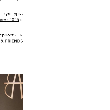
культуры,
wards 2025
и
ферность и
 & FRIENDS