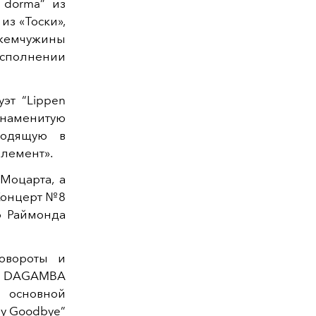
 dorma” из
из «Тоски»,
 жемчужины
 исполнении
эт “Lippen
 знаменитую
ходящую в
элемент».
Моцарта, а
 Концерт №8
о Раймонда
овороты и
ию DAGAMBA
 основной
ay Goodbye”