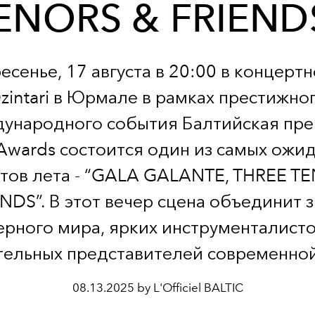
ENORS & FRIEND
есенье, 17 августа в 20:00 в концерт
zintari в Юрмале в рамках престижно
ународного события Балтийская пре
c Awards состоится один из самых ожи
тов лета - “GALA GALANTE, THREE T
NDS”. В этот вечер сцена объединит 
ерного мира, ярких инструменталисто
тельных представителей современной
08.13.2025 by L'Officiel BALTIC