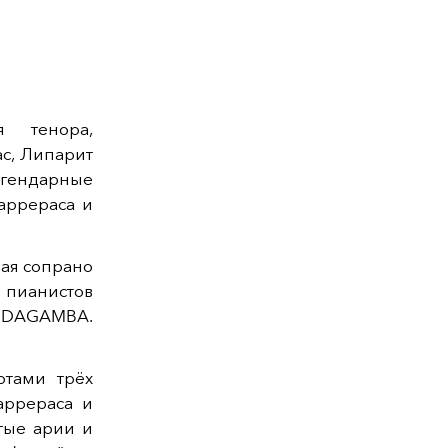
 тенора,
с, Липарит
егендарные
аррераса и
ная сопрано
 пианистов
 DAGAMBA.
ртами трёх
аррераса и
тые арии и