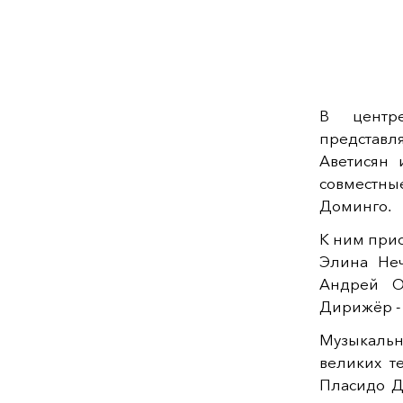
В центр
представл
Аветисян 
совместны
Доминго.
К ним прис
Элина Неч
Андрей О
Дирижёр - 
Музыкальн
великих т
Пласидо Д