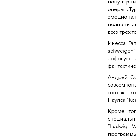
популярны
оперы «Тур
эмоционал
неаполитан
всех трёх т
Инесса Га
schweigen”
арфовую 
фантастиче
Андрей Ос
совсем юны
того же к
Паулса “Ker
Кроме то
специальн
“Ludwig 
программы.