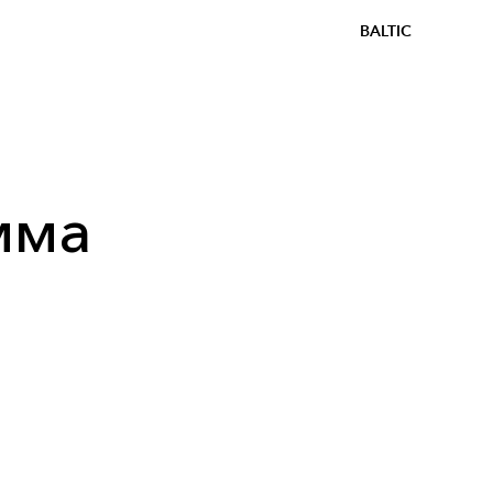
BALTIC
мма
E