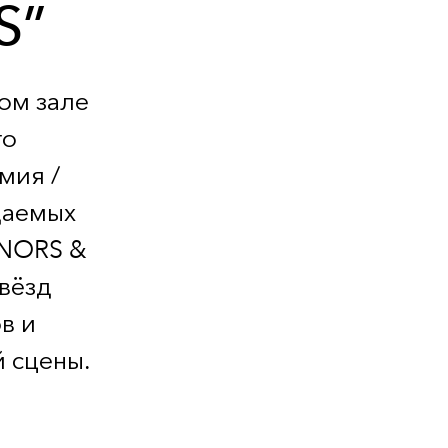
S”
ном зале
го
мия /
даемых
ENORS &
звёзд
в и
 сцены.