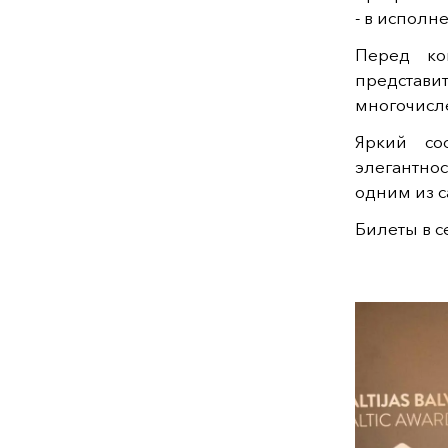
- в исполн
Перед ко
представит
многочисле
Яркий сос
элегантно
одним из 
Билеты в с