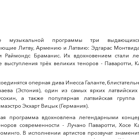
е музыкальной программы три выдающихся
яющие Литву, Армению и Латвию: Эдгарас Монтвида
и Раймондс Браманис. Их вдохновением стали л
е выступления трёх великих теноров - Паваротти, К
оединятся оперная дива Инесса Галанте, блистатель
аева (Эстония), один из самых ярких латвийских
сокин, а также популярная латвийская группа
маэстро Экхарт Вицык (Германия).
ая программа вдохновлена легендарными конце
еноров современности - Лучано Паваротти, Хосе К
оминго. В исполнении артистов прозвучат знамени