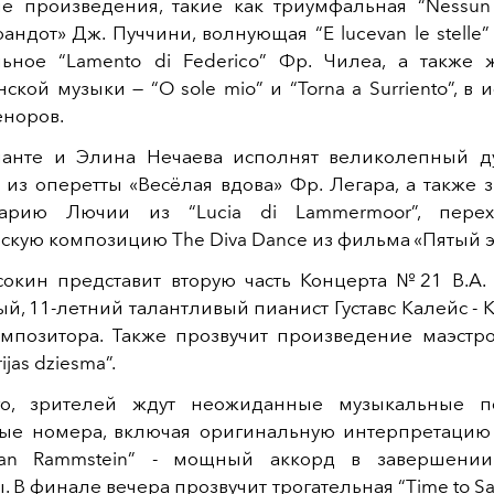
е произведения, такие как триумфальная “Nessun
андот» Дж. Пуччини, волнующая “E lucevan le stelle” 
ьное “Lamento di Federico” Фр. Чилеа, а также
ской музыки — “O sole mio” и “Torna a Surriento”, в
еноров.
ланте и Элина Нечаева исполнят великолепный ду
 из оперетты «Весёлая вдова» Фр. Легара, а также
арию Лючии из “Lucia di Lammermoor”, пере
скую композицию The Diva Dance из фильма «Пятый 
окин представит вторую часть Концерта №21 В.А. 
й, 11-летний талантливый пианист Густавс Калейс -
омпозитора. Также прозвучит произведение маэстр
ijas dziesma”.
го, зрителей ждут неожиданные музыкальные п
ые номера, включая оригинальную интерпретац
Van Rammstein” - мощный аккорд в завершении
 В финале вечера прозвучит трогательная “Time to S