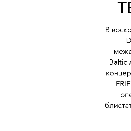
T
В воскр
D
межд
Balti
концер
FRIE
оп
блиста