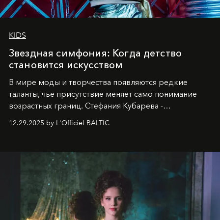
KIDS
Звездная симфония: Когда детство
становится искусством
В мире моды и творчества появляются редкие
таланты, чье присутствие меняет само понимание
возрастных границ. Стефания Кубарева -
десятилетняя обладательница невероятной
12.29.2025 by L'Officiel BALTIC
харизмы, чье имя уже украшает обложки
престижных международных изданий
FILLINI January
2025
и
LUXIA June 2025
, представляет собой
уникальное явление современной культуры.