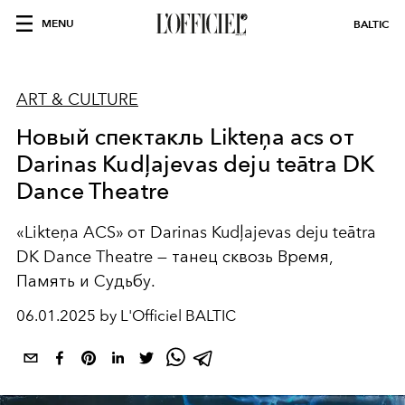
MENU
BALTIC
ART & CULTURE
Новый спектакль Likteņa acs от
Darinas Kudļajevas deju teātra DK
Dance Theatre
«Likteņa ACS» от Darinas Kudļajevas deju teātra
DK Dance Theatre — танец сквозь Время,
Память и Судьбу.
06.01.2025 by L'Officiel BALTIC