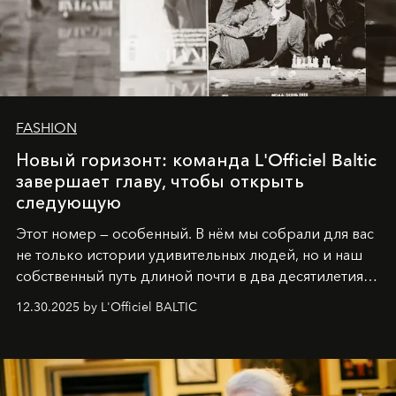
FASHION
Новый горизонт: команда L'Officiel Baltic
завершает главу, чтобы открыть
следующую
Этот номер — особенный. В нём мы собрали для вас
не только истории удивительных людей, но и наш
собственный путь длиной почти в два десятилетия.
Вместо привычного подведения итогов мы от всей
12.30.2025 by L'Officiel BALTIC
души говорим спасибо каждому, кто был с нами все
эти годы. И ни в коем случае не прощаемся. С
самыми искренними пожеланиями и теплом, ваша
команда
L’Officiel Baltic
.