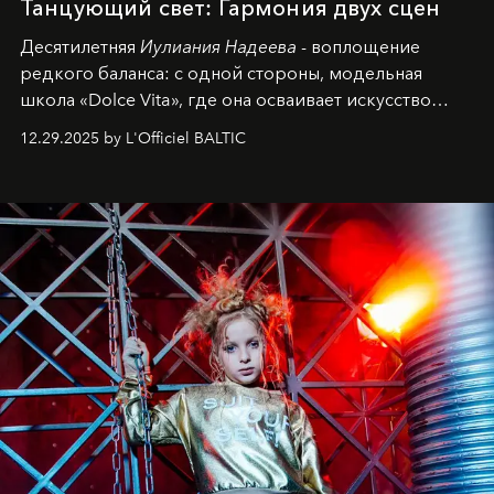
Танцующий свет: Гармония двух сцен
Десятилетняя
Иулиания Надеева
- воплощение
редкого баланса: с одной стороны, модельная
школа «Dolce Vita», где она осваивает искусство
позы и образа, с другой - подготовительная
12.29.2025 by L'Officiel BALTIC
балетная студия при хореографическом училище,
куда она приходит с четырехлетним стажем
танцевального пути за плечами.