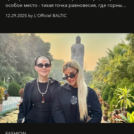
особое место - тихая точка равновесия, где горные
вершины Швейцарии встречаются с бездонными
12.29.2025 by L'Officiel BALTIC
глубинами человеческой души. Здесь, на стыке
вечного льда и вечных вопросов, живёт и творит
Ольга Потапова - женщина, чей путь от поиска
истины превратился в искусство превращения
человеческих кризисов в возможности для
возрождения.
FASHION