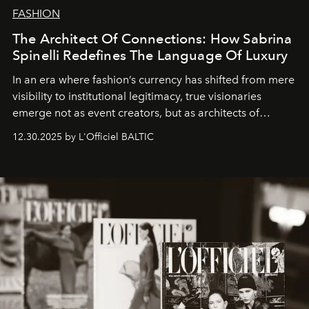
FASHION
The Architect Of Connections: How Sabrina
Spinelli Redefines The Language Of Luxury
In an era where fashion’s currency has shifted from mere
visibility to institutional legitimacy, true visionaries
emerge not as event creators, but as architects of
ecosystems.
Sabrina Spinelli
embodies this evolution—a
12.30.2025 by L'Officiel BALTIC
brand strategist with three decades of mastery in luxury,
whose work transcends consultancy to become a living
framework where creativity, commerce, and culture
converge with surgical precision.