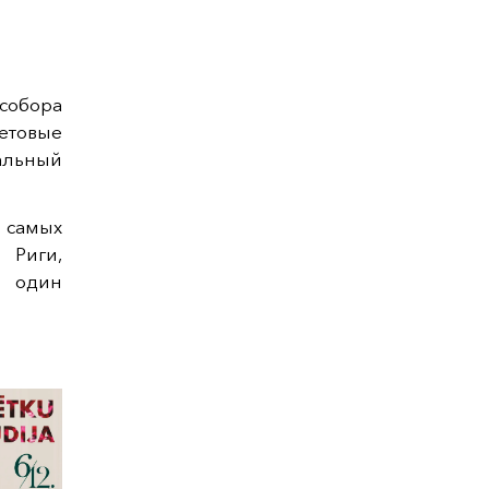
собора
товые
альный
самых
 Риги,
и один