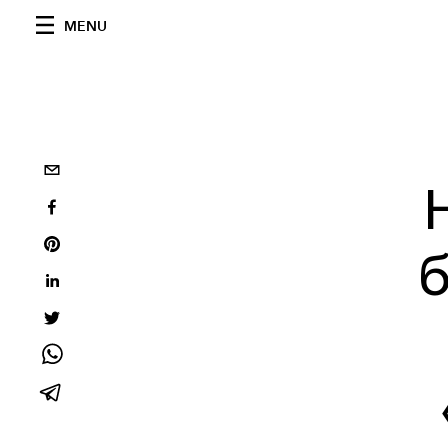
MENU
б