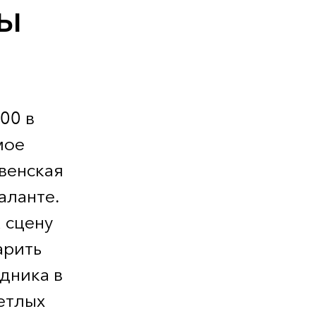
сы
00 в
мое
венская
аланте.
 сцену
арить
дника в
ветлых