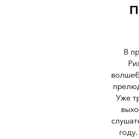
п
В п
Ри
волшеб
прелюд
Уже т
выхо
слушат
году.