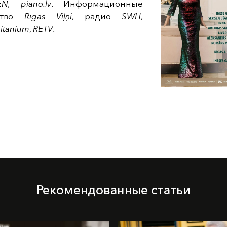
N, piano.lv
. Информационные
ьство
Rīgas Viļņi
, радио
SWH
,
Titanium
,
RETV
.
Рекомендованные статьи