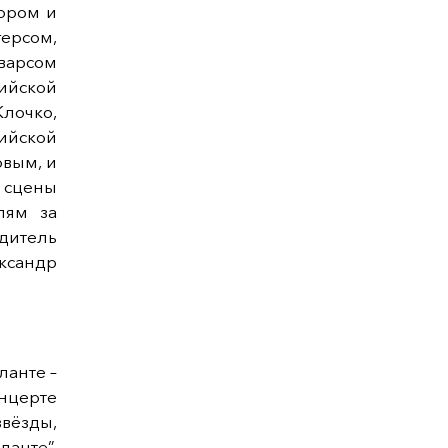
ором и
ерсом,
варсом
ийской
Клочко,
ийской
вым, и
 сцены
лям за
дитель
ксандр
ланте –
онцерте
вёзды,
анте”.