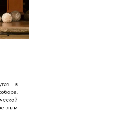
утся в
собора,
ической
етлым