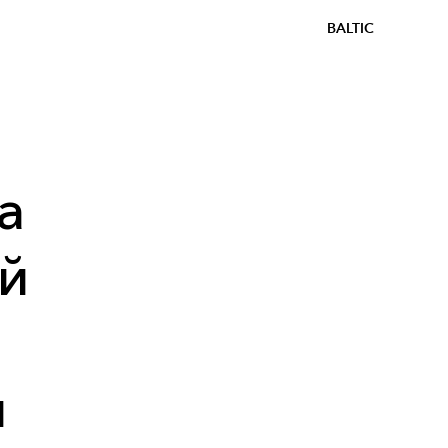
BALTIC
а
ий
я