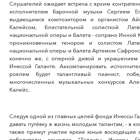
Слушателей ожидает встреча с ярким контратен
исполнителем барочной музыки Сергеем Ег
выдающимся композитором и органистом Ай
Калейсом, блистательной солисткой Латв
национальной оперы и балета - сопрано Инной 
проникновенным тенором и солистом Латв
национальной оперы и балета Артемом Сафроно
конечно же, с оперной дивой и украшением
Инессой Галанте. Аккомпанировать исполните
роялем будет талантливый пианист, побе
многочисленных музыкальных конкурсов Але
Калейс.
Следуя одной из главных целей фонда Инессы Га
давать путёвку в жизнь молодым талантам, - в к
также примут участие яркие юные восходящие з
победители конкурса “Таланты Инессы Гал