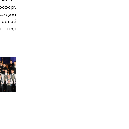
сферу
здает
ервой
я под