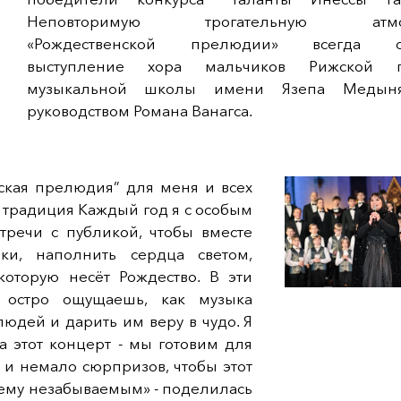
Неповторимую трогательную атмо
«Рождественской прелюдии» всегда со
выступление хора мальчиков Рижской п
музыкальной школы имени Язепа Медын
руководством Романа Ванагса.
ская прелюдия” для меня и всех
ая традиция Каждый год я с особым
тречи с публикой, чтобы вместе
ки, наполнить сердца светом,
которую несёт Рождество. В эти
 остро ощущаешь, как музыка
юдей и дарить им веру в чудо. Я
а этот концерт - мы готовим для
 и немало сюрпризов, чтобы этот
щему незабываемым» - поделилась