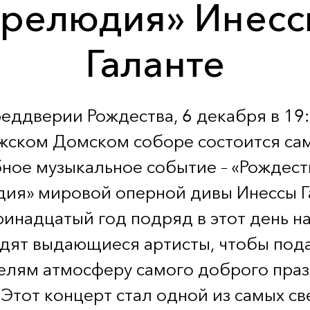
релюдия» Инес
Галанте
реддверии Рождества, 6 декабря в 19:
жском Домском соборе состоится са
ное музыкальное событие – «Рождест
ия» мировой оперной дивы Инессы Г
ринадцатый год подряд в этот день на
дят выдающиеся артисты, чтобы под
елям атмосферу самого доброго праз
 Этот концерт стал одной из самых с