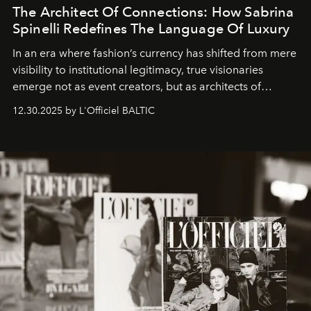
The Architect Of Connections: How Sabrina
Spinelli Redefines The Language Of Luxury
In an era where fashion’s currency has shifted from mere
visibility to institutional legitimacy, true visionaries
emerge not as event creators, but as architects of
ecosystems.
Sabrina Spinelli
embodies this evolution—a
12.30.2025 by L'Officiel BALTIC
brand strategist with three decades of mastery in luxury,
whose work transcends consultancy to become a living
framework where creativity, commerce, and culture
converge with surgical precision.