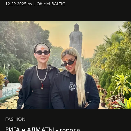
вершины Швейцарии встречаются с бездонными
12.29.2025 by L'Officiel BALTIC
глубинами человеческой души. Здесь, на стыке
вечного льда и вечных вопросов, живёт и творит
Ольга Потапова - женщина, чей путь от поиска
истины превратился в искусство превращения
человеческих кризисов в возможности для
возрождения.
FASHION
РИГА и АЛМАТЫ – города,