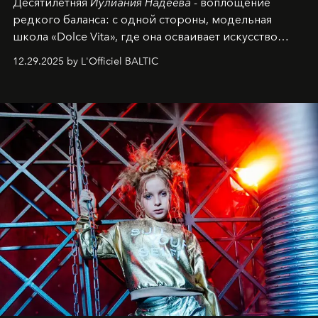
Десятилетняя
Иулиания Надеева
- воплощение
редкого баланса: с одной стороны, модельная
школа «Dolce Vita», где она осваивает искусство
позы и образа, с другой - подготовительная
12.29.2025 by L'Officiel BALTIC
балетная студия при хореографическом училище,
куда она приходит с четырехлетним стажем
танцевального пути за плечами.