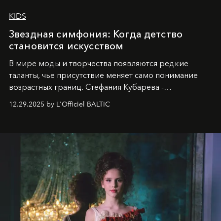
KIDS
Звездная симфония: Когда детство
становится искусством
В мире моды и творчества появляются редкие
таланты, чье присутствие меняет само понимание
возрастных границ. Стефания Кубарева -
десятилетняя обладательница невероятной
12.29.2025 by L'Officiel BALTIC
харизмы, чье имя уже украшает обложки
престижных международных изданий
FILLINI January
2025
и
LUXIA June 2025
, представляет собой
уникальное явление современной культуры.