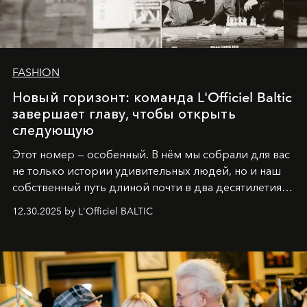
FASHION
Новый горизонт: команда L'Officiel Baltic
завершает главу, чтобы открыть
следующую
Этот номер — особенный. В нём мы собрали для вас
не только истории удивительных людей, но и наш
собственный путь длиной почти в два десятилетия.
Вместо привычного подведения итогов мы от всей
12.30.2025 by L'Officiel BALTIC
души говорим спасибо каждому, кто был с нами все
эти годы. И ни в коем случае не прощаемся. С
самыми искренними пожеланиями и теплом, ваша
команда
L’Officiel Baltic
.