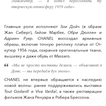
Линклейтер, — я хотел пересоздать ту
творческую атмосферу 1959 года».
Главные роли исполняют
Зои Дойч
(в образе
Жан Сиберг),
Гийом Марбек
,
Обри Дюллен
и
Адриен Руяр
.
CHANEL
воссоздал архивные
образы, включая точную реплику платья от От-
кутюр 1956 года, сохранив оригинальные ткани,
вышивку и даже обувь от
Massaro
.
«Мы не просто костюмы делаем, — объясняют в
Доме, — мы передаём дух эпохи».
CHANEL
не впервые обращается к наследию
новой волны: ранее поддерживались выставки
Tout Godard!
и
Viva Varda!
, а также реставрации
фильмов Жана Ренуара и Робера Брессона.