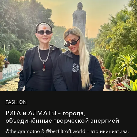
Ольга Потапова - женщина, чей путь от поиска
истины превратился в искусство превращения
человеческих кризисов в возможности для
возрождения.
FASHION
РИГА и АЛМАТЫ – города,
объединённые творческой энергией
@the.gramotno & @bezfiltroff.world — это инициатива,