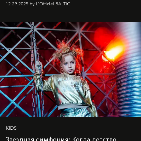
позы и образа, с другой - подготовительная
12.29.2025 by L'Officiel BALTIC
балетная студия при хореографическом училище,
куда она приходит с четырехлетним стажем
танцевального пути за плечами.
KIDS
Звездная симфония: Когда детство