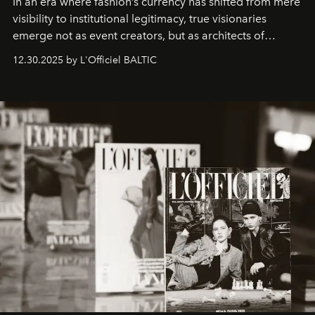
In an era where fashion’s currency has shifted from mere
visibility to institutional legitimacy, true visionaries
emerge not as event creators, but as architects of
ecosystems.
Sabrina Spinelli
embodies this evolution—a
12.30.2025 by L'Officiel BALTIC
brand strategist with three decades of mastery in luxury,
whose work transcends consultancy to become a living
framework where creativity, commerce, and culture
converge with surgical precision.