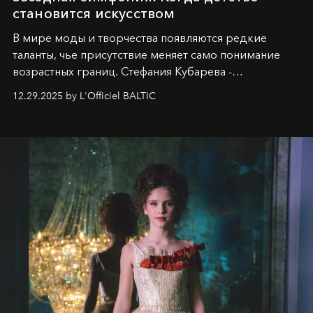
становится искусством
В мире моды и творчества появляются редкие
таланты, чье присутствие меняет само понимание
возрастных границ. Стефания Кубарева -
десятилетняя обладательница невероятной
12.29.2025 by L'Officiel BALTIC
харизмы, чье имя уже украшает обложки
престижных международных изданий
FILLINI January
2025
и
LUXIA June 2025
, представляет собой
уникальное явление современной культуры.