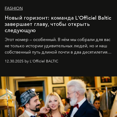
FASHION
Новый горизонт: команда L'Officiel Baltic
завершает главу, чтобы открыть
следующую
Этот номер — особенный. В нём мы собрали для вас
не только истории удивительных людей, но и наш
собственный путь длиной почти в два десятилетия.
Вместо привычного подведения итогов мы от всей
12.30.2025 by L'Officiel BALTIC
души говорим спасибо каждому, кто был с нами все
эти годы. И ни в коем случае не прощаемся. С
самыми искренними пожеланиями и теплом, ваша
команда
L’Officiel Baltic
.