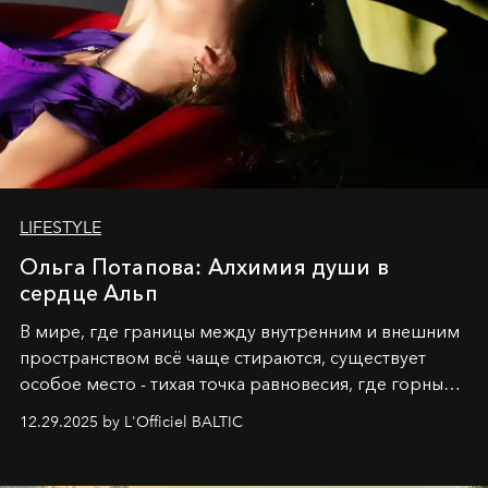
LIFESTYLE
Ольга Потапова: Алхимия души в
сердце Альп
В мире, где границы между внутренним и внешним
пространством всё чаще стираются, существует
особое место - тихая точка равновесия, где горные
вершины Швейцарии встречаются с бездонными
12.29.2025 by L'Officiel BALTIC
глубинами человеческой души. Здесь, на стыке
вечного льда и вечных вопросов, живёт и творит