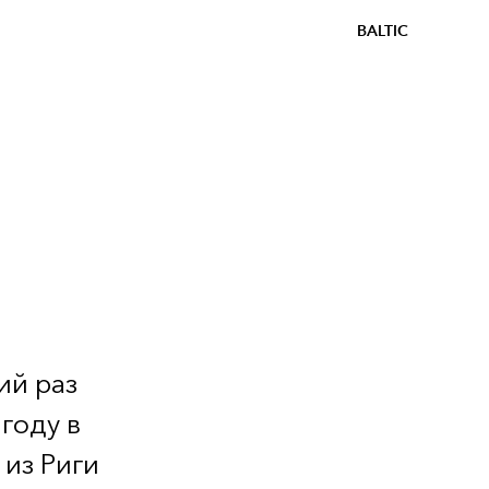
BALTIC
3
ий раз
году в
 из Риги