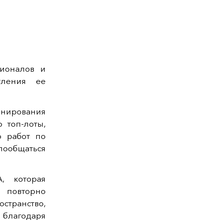
сионалов и
тления ее
онирования
 топ-лоты,
о работ по
пообщаться
, которая
 повторно
транство,
благодаря