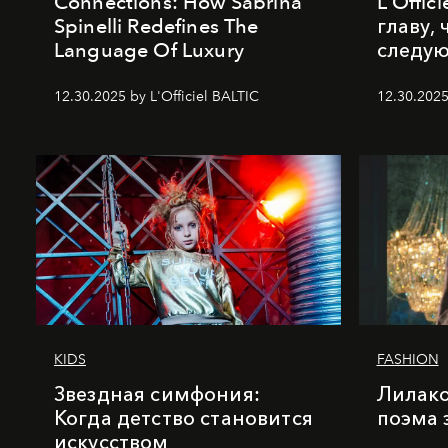
Connections: How Sabrina
L'Offic
Spinelli Redefines The
главу,
Language Of Luxury
следу
12.30.2025 by L'Officiel BALTIC
12.30.2025
KIDS
FASHION
Звездная симфония:
Лилако
Когда детство становится
поэма 
искусством