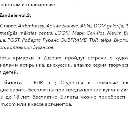
акцентам и планировке.
andele vol.3:
Старкс, ArtEmbassy, Арнис Балчус, ASNI, DOM galerija, IS
ikmetīgās mākslas centrs, LOOK!, Марк Сан-Роз, Maxim Bo
а, POST, Робертс Руранс, SUBFRAME, TUR_telpa, Вирги
on, коллекция Зузансов.
боты ярмарки в Zuzeum пройдут встречи с худо
алами арт-рынка, дискуссии, а также серия творчес
я детей.
ь билета
— EUR 5 ; Студенты и пожилые лю
щие визиты бесплатны при предъявлении купона Zand
ки до 18 лет: бесплатно. Билеты можно приобрести
um.com
или в кассе арт-центра.