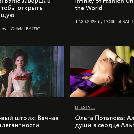
iel Baltic завершает
Infinity of Fashion Un
 чтобы открыть
the World
ющую
12.30.2025 by L'Officiel BALT
 by L'Officiel BALTIC
LIFESTYLE
вый штрих: Вечная
Ольга Потапова: А
элегантности
души в сердце Аль