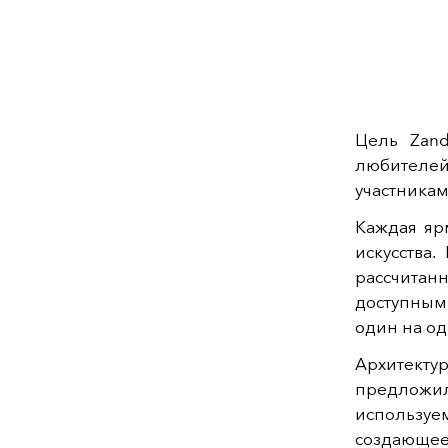
Цель Zand
любителе
участникам
Каждая яр
искусства
рассчитан
доступным
один на од
Архитект
предложи
использу
создающе