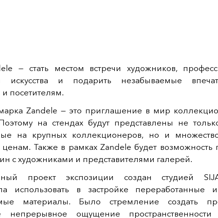
ele — стать местом встречи художников, профес
й искусства и подарить незабываемые впеча
 и посетителям.
марка Zandele — это приглашение в мир коллекци
. Поэтому на стендах будут представлены не только
ные на крупных коллекционеров, но и множеств
 ценам. Также в рамках Zandele будет возможность 
ин с художниками и представителями галерей.
урный проект экспозиции создан студией SIJA
ла использовать в застройке переработанные и
емые материалы. Было стремление создать прос
е непрерывное ощущение пространственности 