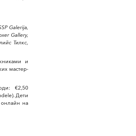
SP Galerija,
xer Gallery,
лийс Тилкс,
жниками и
ких мастер-
ди: €2,50
ele). Дети
 онлайн на