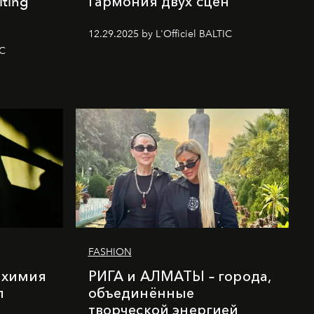
iting
Гармония двух сцен
12.29.2025 by L'Officiel BALTIC
IC
FASHION
лхимия
РИГА и АЛМАТЫ – города,
п
объединённые
творческой энергией