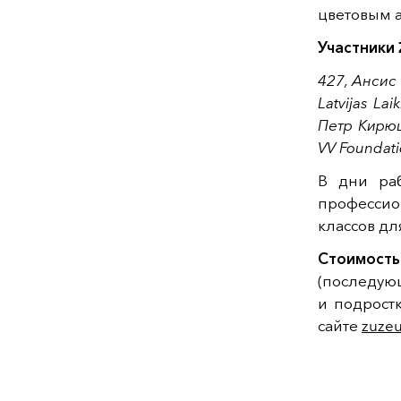
цветовым 
Участники Z
427, Ансис 
Latvijas La
Петр Кирюш
VV Foundati
В дни ра
профессион
классов дл
Стоимост
(последую
и подрост
сайте
zuze