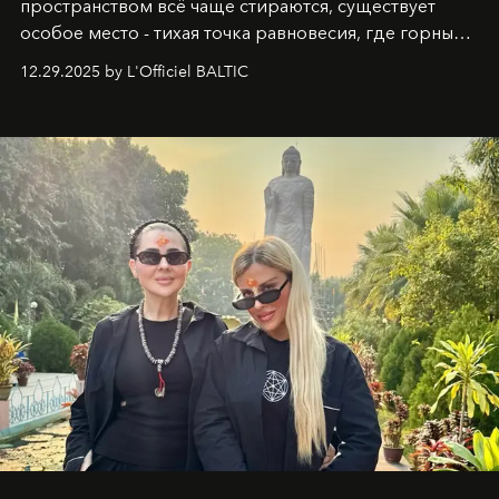
пространством всё чаще стираются, существует
особое место - тихая точка равновесия, где горные
вершины Швейцарии встречаются с бездонными
12.29.2025 by L'Officiel BALTIC
глубинами человеческой души. Здесь, на стыке
вечного льда и вечных вопросов, живёт и творит
Ольга Потапова - женщина, чей путь от поиска
истины превратился в искусство превращения
человеческих кризисов в возможности для
возрождения.