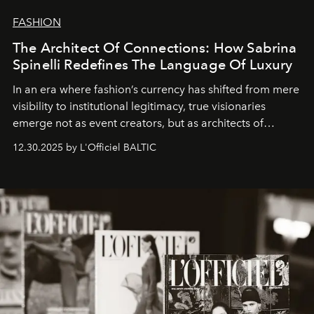
FASHION
The Architect Of Connections: How Sabrina
Spinelli Redefines The Language Of Luxury
In an era where fashion’s currency has shifted from mere
visibility to institutional legitimacy, true visionaries
emerge not as event creators, but as architects of
ecosystems.
Sabrina Spinelli
embodies this evolution—a
12.30.2025 by L'Officiel BALTIC
brand strategist with three decades of mastery in luxury,
whose work transcends consultancy to become a living
framework where creativity, commerce, and culture
converge with surgical precision.