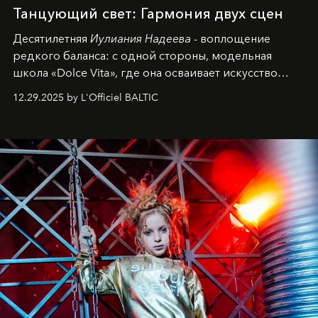
Танцующий свет: Гармония двух сцен
Десятилетняя
Иулиания Надеева
- воплощение
редкого баланса: с одной стороны, модельная
школа «Dolce Vita», где она осваивает искусство
позы и образа, с другой - подготовительная
12.29.2025 by L'Officiel BALTIC
балетная студия при хореографическом училище,
куда она приходит с четырехлетним стажем
танцевального пути за плечами.