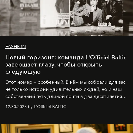
FASHION
Новый горизонт: команда L'Officiel Baltic
завершает главу, чтобы открыть
следующую
Этот номер — особенный. В нём мы собрали для вас
не только истории удивительных людей, но и наш
собственный путь длиной почти в два десятилетия.
Вместо привычного подведения итогов мы от всей
12.30.2025 by L'Officiel BALTIC
души говорим спасибо каждому, кто был с нами все
эти годы. И ни в коем случае не прощаемся. С
самыми искренними пожеланиями и теплом, ваша
команда
L’Officiel Baltic
.