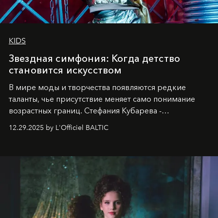
KIDS
Звездная симфония: Когда детство
становится искусством
В мире моды и творчества появляются редкие
таланты, чье присутствие меняет само понимание
возрастных границ. Стефания Кубарева -
десятилетняя обладательница невероятной
12.29.2025 by L'Officiel BALTIC
харизмы, чье имя уже украшает обложки
престижных международных изданий
FILLINI January
2025
и
LUXIA June 2025
, представляет собой
уникальное явление современной культуры.