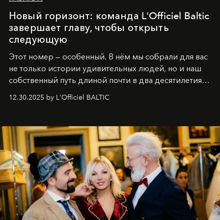
Новый горизонт: команда L'Officiel Baltic
завершает главу, чтобы открыть
следующую
Этот номер — особенный. В нём мы собрали для вас
не только истории удивительных людей, но и наш
собственный путь длиной почти в два десятилетия.
Вместо привычного подведения итогов мы от всей
12.30.2025 by L'Officiel BALTIC
души говорим спасибо каждому, кто был с нами все
эти годы. И ни в коем случае не прощаемся. С
самыми искренними пожеланиями и теплом, ваша
команда
L’Officiel Baltic
.