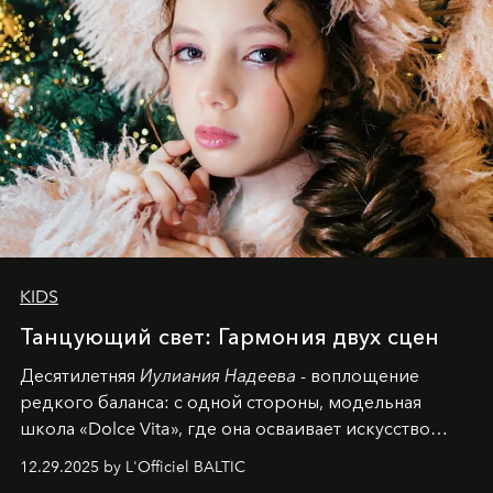
KIDS
Танцующий свет: Гармония двух сцен
Десятилетняя
Иулиания Надеева
- воплощение
редкого баланса: с одной стороны, модельная
школа «Dolce Vita», где она осваивает искусство
позы и образа, с другой - подготовительная
12.29.2025 by L'Officiel BALTIC
балетная студия при хореографическом училище,