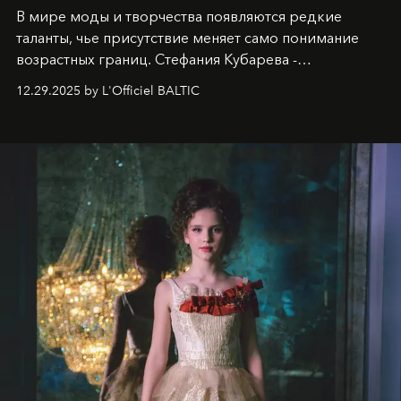
В мире моды и творчества появляются редкие
таланты, чье присутствие меняет само понимание
возрастных границ. Стефания Кубарева -
десятилетняя обладательница невероятной
12.29.2025 by L'Officiel BALTIC
харизмы, чье имя уже украшает обложки
престижных международных изданий
FILLINI January
2025
и
LUXIA June 2025
, представляет собой
уникальное явление современной культуры.