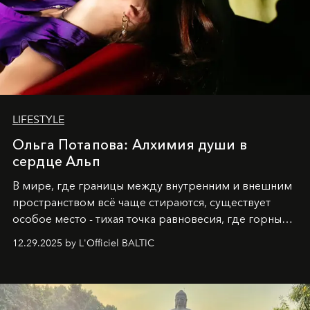
LIFESTYLE
Ольга Потапова: Алхимия души в
сердце Альп
В мире, где границы между внутренним и внешним
пространством всё чаще стираются, существует
особое место - тихая точка равновесия, где горные
вершины Швейцарии встречаются с бездонными
12.29.2025 by L'Officiel BALTIC
глубинами человеческой души. Здесь, на стыке
вечного льда и вечных вопросов, живёт и творит
Ольга Потапова - женщина, чей путь от поиска
истины превратился в искусство превращения