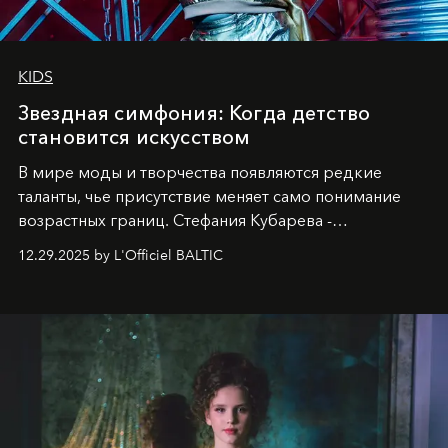
KIDS
Звездная симфония: Когда детство
становится искусством
В мире моды и творчества появляются редкие
таланты, чье присутствие меняет само понимание
возрастных границ. Стефания Кубарева -
десятилетняя обладательница невероятной
12.29.2025 by L'Officiel BALTIC
харизмы, чье имя уже украшает обложки
престижных международных изданий
FILLINI January
2025
и
LUXIA June 2025
, представляет собой
уникальное явление современной культуры.