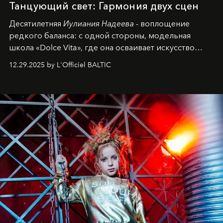
Танцующий свет: Гармония двух сцен
Десятилетняя
Иулиания Надеева
- воплощение
редкого баланса: с одной стороны, модельная
школа «Dolce Vita», где она осваивает искусство
позы и образа, с другой - подготовительная
12.29.2025 by L'Officiel BALTIC
балетная студия при хореографическом училище,
куда она приходит с четырехлетним стажем
танцевального пути за плечами.