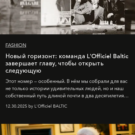
FASHION
Новый горизонт: команда L'Officiel Baltic
завершает главу, чтобы открыть
следующую
Этот номер — особенный. В нём мы собрали для вас
не только истории удивительных людей, но и наш
собственный путь длиной почти в два десятилетия.
Вместо привычного подведения итогов мы от всей
12.30.2025 by L'Officiel BALTIC
души говорим спасибо каждому, кто был с нами все
эти годы. И ни в коем случае не прощаемся. С
самыми искренними пожеланиями и теплом, ваша
команда
L’Officiel Baltic
.