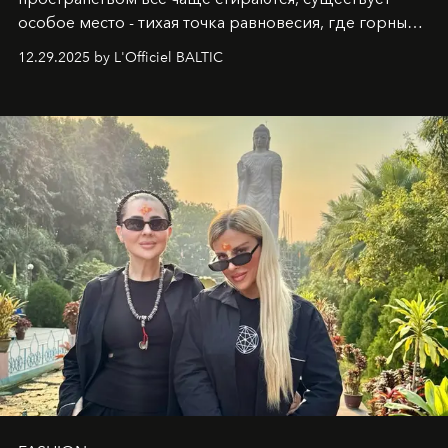
особое место - тихая точка равновесия, где горные
вершины Швейцарии встречаются с бездонными
12.29.2025 by L'Officiel BALTIC
глубинами человеческой души. Здесь, на стыке
вечного льда и вечных вопросов, живёт и творит
Ольга Потапова - женщина, чей путь от поиска
истины превратился в искусство превращения
человеческих кризисов в возможности для
возрождения.