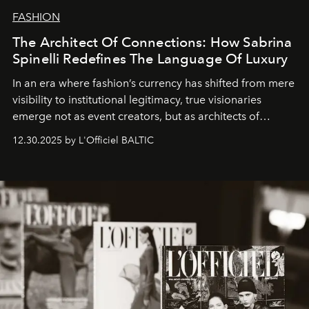
FASHION
The Architect Of Connections: How Sabrina
Spinelli Redefines The Language Of Luxury
In an era where fashion’s currency has shifted from mere
visibility to institutional legitimacy, true visionaries
emerge not as event creators, but as architects of
ecosystems.
Sabrina Spinelli
embodies this evolution—a
12.30.2025 by L'Officiel BALTIC
brand strategist with three decades of mastery in luxury,
whose work transcends consultancy to become a living
framework where creativity, commerce, and culture
converge with surgical precision.