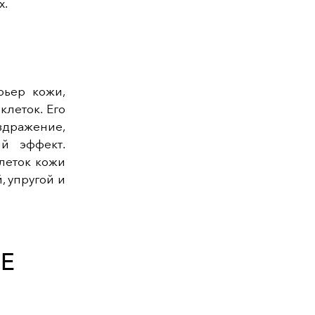
х.
рьер кожи,
леток. Его
дражение,
й эффект.
леток кожи
, упругой и
E