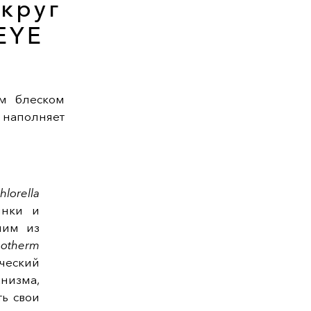
круг
EYE
ым блеском
 наполняет
hlorella
инки и
ним из
gotherm
ческий
низма,
ть свои