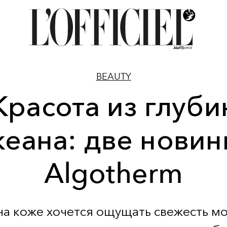
BEAUTY
Красота из глуби
кеана: две новин
Algotherm
на коже хочется ощущать свежесть м