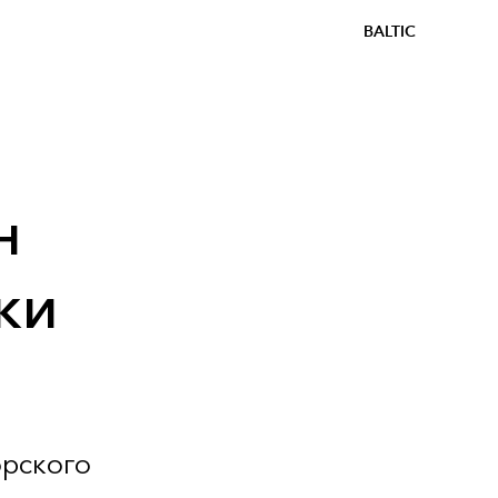
BALTIC
н
ки
орского