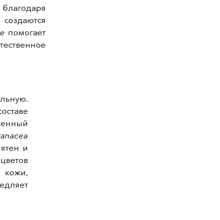
 благодаря
 создаются
me
помогает
стественное
ельную.
составе
оженный
ranacea
ятен и
 цветов
кожи,
едляет