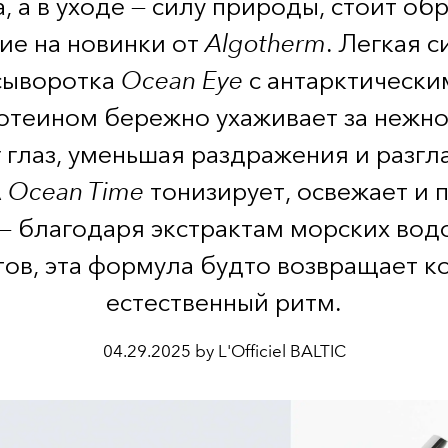
, а в уходе — силу природы, стоит об
ие на новинки от
Algotherm
. Легкая 
сыворотка
Ocean Eye
с антарктически
отеином бережно ухаживает за нежно
 глаз, уменьшая раздражения и разг
А
Ocean Time
тонизирует, освежает и 
— благодаря экстрактам морских во
тов, эта формула будто возвращает к
естественный ритм.
04.29.2025 by L'Officiel BALTIC