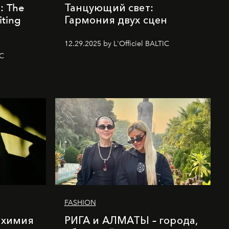
k: The
Танцующий свет:
iting
Гармония двух сцен
12.29.2025 by L'Officiel BALTIC
IC
FASHION
лхимия
РИГА и АЛМАТЫ – города,