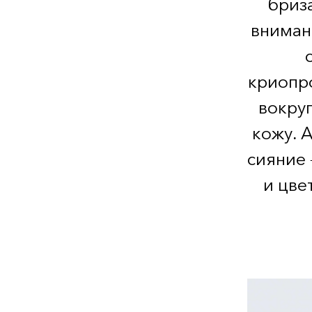
бриза
вниман
криопр
вокруг
кожу. 
сияние 
и цве