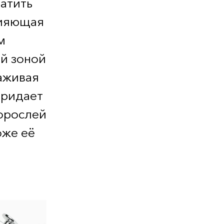
ратить
сияющая
м
й зоной
лаживая
придает
дорослей
оже её