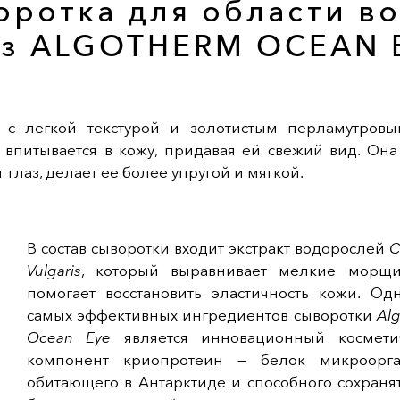
оротка для области во
аз ALGOTHERM OCEAN 
 с легкой текстурой и золотистым перламутров
 впитывается в кожу, придавая ей свежий вид. Она
г глаз, делает ее более упругой и мягкой.
В состав сыворотки входит экстракт водорослей
C
Vulgaris
, который выравнивает мелкие морщ
помогает восстановить эластичность кожи. Од
самых эффективных ингредиентов сыворотки
Al
Ocean Eye
является инновационный космети
компонент криопротеин — белок микроорга
обитающего в Антарктиде и способного сохраня