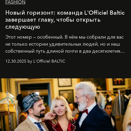
FASHION
Новый горизонт: команда L'Officiel Baltic
завершает главу, чтобы открыть
следующую
Этот номер — особенный. В нём мы собрали для вас
не только истории удивительных людей, но и наш
собственный путь длиной почти в два десятилетия.
Вместо привычного подведения итогов мы от всей
12.30.2025 by L'Officiel BALTIC
души говорим спасибо каждому, кто был с нами все
эти годы. И ни в коем случае не прощаемся. С
самыми искренними пожеланиями и теплом, ваша
команда
L’Officiel Baltic
.