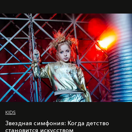
балетная студия при хореографическом училище,
куда она приходит с четырехлетним стажем
танцевального пути за плечами.
KIDS
Звездная симфония: Когда детство
становится искусством