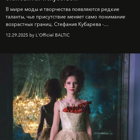
В мире моды и творчества появляются редкие
таланты, чье присутствие меняет само понимание
возрастных границ. Стефания Кубарева -
десятилетняя обладательница невероятной
12.29.2025 by L'Officiel BALTIC
харизмы, чье имя уже украшает обложки
престижных международных изданий
FILLINI January
2025
и
LUXIA June 2025
, представляет собой
уникальное явление современной культуры.