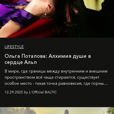
LIFESTYLE
Ольга Потапова: Алхимия души в
сердце Альп
В мире, где границы между внутренним и внешним
пространством всё чаще стираются, существует
особое место - тихая точка равновесия, где горные
вершины Швейцарии встречаются с бездонными
12.29.2025 by L'Officiel BALTIC
глубинами человеческой души. Здесь, на стыке
вечного льда и вечных вопросов, живёт и творит
Ольга Потапова - женщина, чей путь от поиска
истины превратился в искусство превращения