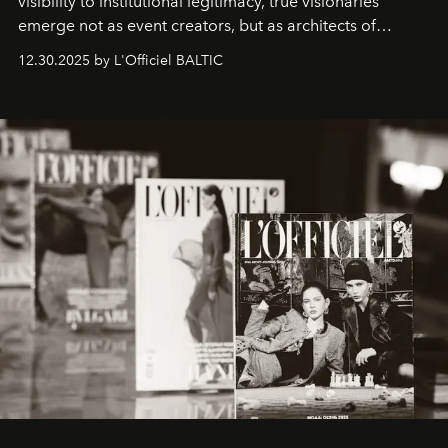
visibility to institutional legitimacy, true visionaries
emerge not as event creators, but as architects of
ecosystems.
Sabrina Spinelli
embodies this evolution—a
12.30.2025 by L'Officiel BALTIC
brand strategist with three decades of mastery in luxury,
whose work transcends consultancy to become a living
framework where creativity, commerce, and culture
converge with surgical precision.