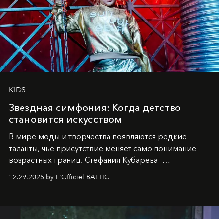
KIDS
Звездная симфония: Когда детство
становится искусством
В мире моды и творчества появляются редкие
таланты, чье присутствие меняет само понимание
возрастных границ. Стефания Кубарева -
десятилетняя обладательница невероятной
12.29.2025 by L'Officiel BALTIC
харизмы, чье имя уже украшает обложки
престижных международных изданий
FILLINI January
2025
и
LUXIA June 2025
, представляет собой
уникальное явление современной культуры.