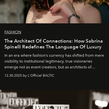
FASHION
The Architect Of Connections: How Sabrina
Spinelli Redefines The Language Of Luxury
In an era where fashion’s currency has shifted from mere
visibility to institutional legitimacy, true visionaries
emerge not as event creators, but as architects of
ecosystems.
Sabrina Spinelli
embodies this evolution—a
12.30.2025 by L'Officiel BALTIC
brand strategist with three decades of mastery in luxury,
whose work transcends consultancy to become a living
framework where creativity, commerce, and culture
converge with surgical precision.