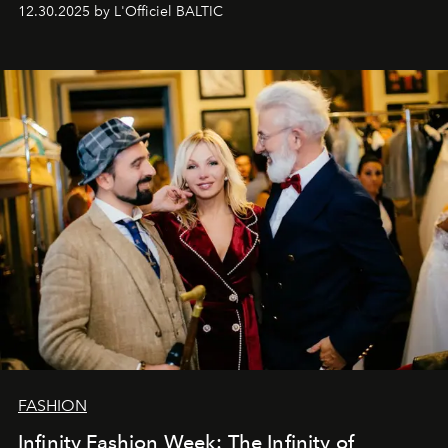
Вместо привычного подведения итогов мы от всей
12.30.2025 by L'Officiel BALTIC
души говорим спасибо каждому, кто был с нами все
эти годы. И ни в коем случае не прощаемся. С
самыми искренними пожеланиями и теплом, ваша
команда
L’Officiel Baltic
.
FASHION
Infinity Fashion Week: The Infinity of