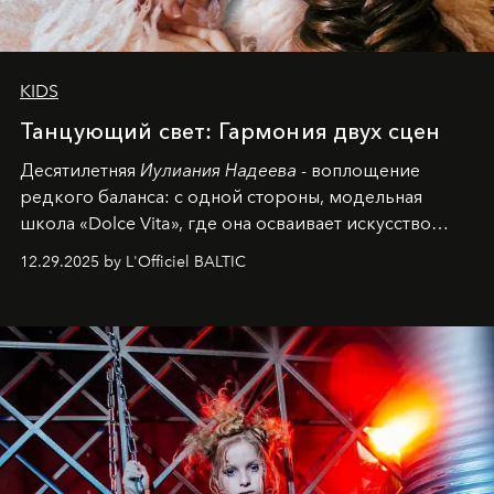
KIDS
Танцующий свет: Гармония двух сцен
Десятилетняя
Иулиания Надеева
- воплощение
редкого баланса: с одной стороны, модельная
школа «Dolce Vita», где она осваивает искусство
позы и образа, с другой - подготовительная
12.29.2025 by L'Officiel BALTIC
балетная студия при хореографическом училище,
куда она приходит с четырехлетним стажем
танцевального пути за плечами.