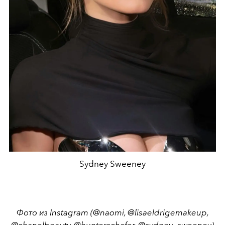
Sydney Sweeney
Фото из Instagram (@naomi, @lisaeldrigemakeup,
@chanelbeauty, @hunterschafer, @sydney_sweeney)