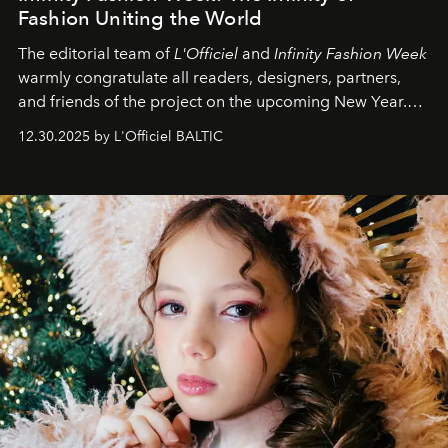
Fashion Uniting the World
The editorial team of
L'Officiel
and
Infinity Fashion Week
warmly congratulate all readers, designers, partners,
and friends of the project on the upcoming New Year.
May 2026 bring growth, inspiration, bold ideas, and new
12.30.2025 by L'Officiel BALTIC
achievements.