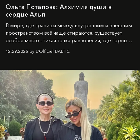
Ольга Потапова: Алхимия души в
сердце Альп
В мире, где границы между внутренним и внешним
пространством всё чаще стираются, существует
особое место - тихая точка равновесия, где горные
вершины Швейцарии встречаются с бездонными
12.29.2025 by L'Officiel BALTIC
глубинами человеческой души. Здесь, на стыке
вечного льда и вечных вопросов, живёт и творит
Ольга Потапова - женщина, чей путь от поиска
истины превратился в искусство превращения
человеческих кризисов в возможности для
возрождения.