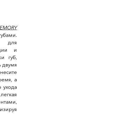
EMORY
губами.
й для
нции и
и губ,
ь двумя
несите
ремя, а
 ухода
 легкая
нтами,
изируя