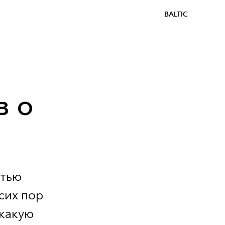
BALTIC
в о
стью
сих пор
 какую