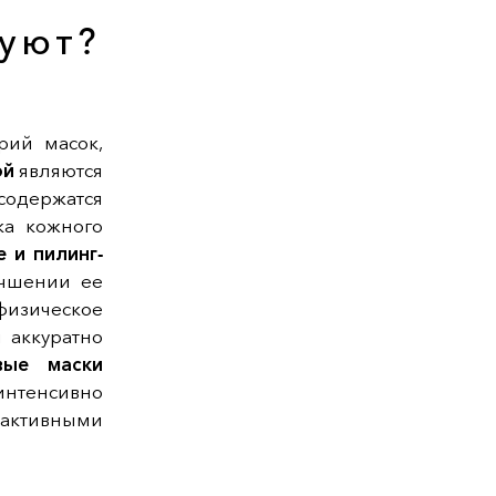
вуют?
рий масок,
ой
являются
содержатся
ка кожного
 и пилинг-
учшении ее
изическое
 аккуратно
вые маски
нтенсивно
 активными