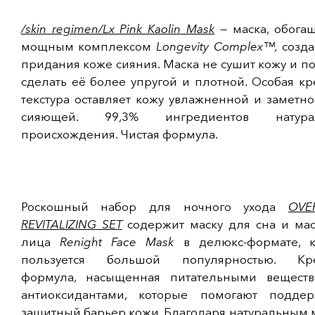
/skin regimen/Lx Pink Kaolin Mask
— маска, обога
мощным комплексом
Longevity Complex™,
созда
придания коже сияния. Маска не сушит кожу и п
сделать её более упругой и плотной. Особая к
текстура оставляет кожу увлажненной и заметн
сияющей. 99,3% ингредиентов натурал
происхождения. Чистая формула.
Роскошный набор для ночного ухода
OVE
REVITALIZING SET
содержит маску для сна и мас
лица
Renight Face Mask
в делюкс-формате, к
пользуется большой популярностью. Кр
формула, насыщенная питательными вещест
антиоксидантами, которые помогают поддер
защитный барьер кожи. Благодаря натуральным 