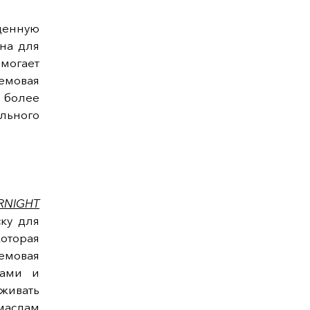
щенную
на для
омогает
ремовая
о более
ьного
RNIGHT
ку для
оторая
емовая
вами и
живать
маслам