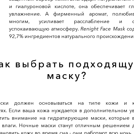
и гиалуроновой кислоте, она обеспечивает гл
увлажнение. А фирменный аромат, полюби
многим, усиливает расслабление и со
успокаивающую атмосферу.
Renight Face Mask
со
92,7% ингредиентов натурального происхождени
ак выбрать подходящ
маску?
ски должен основываться на типе кожи и к
тях. Если ваша кожа нуждается в дополнительном у
атить внимание на гидратирующие маски, которые 
к влаги. Ночные маски станут отличным решением дл
тановить кожу во время сна - они работают всю ночь,