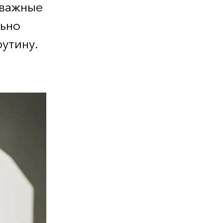
 важные
льно
рутину.