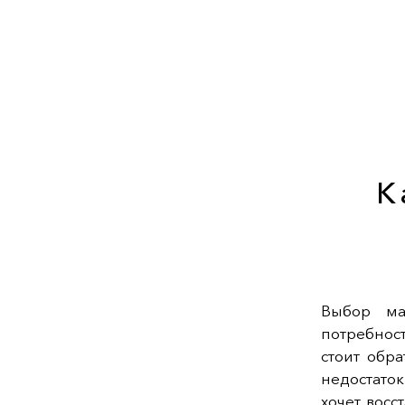
К
Выбор ма
потребнос
стоит обр
недостато
хочет восс