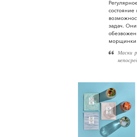
Регулярн
состояние
возможнос
задач. Он
обезвожен
морщинки 
Маски р
непосре