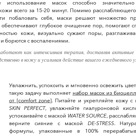
ое использование масок способно значительно
 кожи всего за 15-20 минут. Помимо расслабляющего
ти побаловать себя, маски решают множество пр
и обеспечивают глубокое очищение пор, помогают сп
ностью кожи, визуально сужают поры, разглажив
и борются с воспалениями.
аботают как интенсивная терапия, доставляя активные
дственно в кожу и усиливая действие вашего ежедневного у
Увлажнить, успокоить и мгновенно освежить цвет
такую задачу выполняет
набор масок из биоцел
от [comfort zone]
. Питайте и укрепляйте кожу с
SKIN PERFECT
, увлажняйте гиалуроновой кисл
успокаивайте с маской
WATER SOURCE
, расслабля
верните сияние с маской
DE-STRESS
. Натур
формулы, упакованные в 100% перерабаты