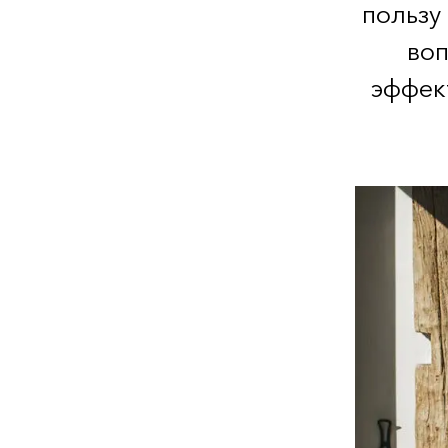
пользу
воп
эффект