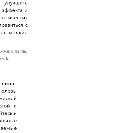
 улучшить
 эффекта и
актических
равиться с
ают мелкие
 компоненты
хода.
 лица -
люлозы
 маской
отой и
йтесь и
альные
ваемые