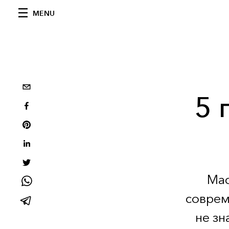
MENU
5 
Мас
соврем
не зн