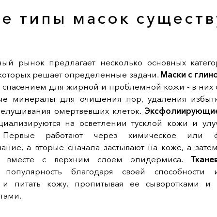
е типы масок сущест
ый рынок предлагает несколько основных катего
 которых решает определенные задачи.
Маски с глин
 спасением для жирной и проблемной кожи - в них 
ые минералы для очищения пор, удаления избыт
шелушивания омертвевших клеток.
Эксфолиирующие
иализируются на осветлении тусклой кожи и ул
. Первые работают через химическое или ф
ание, а вторые сначала застывают на коже, а затем
я вместе с верхним слоем эпидермиса.
Ткане
и популярность благодаря своей способности и
 и питать кожу, пропитывая ее сыворотками и
тами.