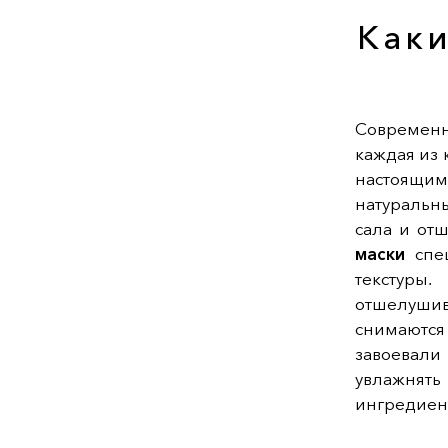
Каки
Современн
каждая из
настоящим
натуральн
сала и от
маски
спец
текстуры
отшелушив
снимаютс
завоевал
увлажнять
ингредиен