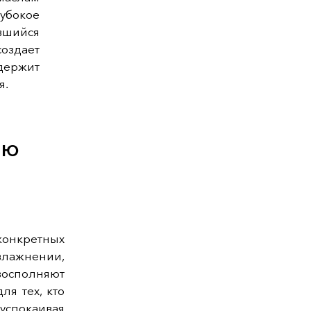
убокое
вшийся
здает
держит
я.
ую
онкретных
влажнении,
восполняют
я тех, кто
 успокаивая