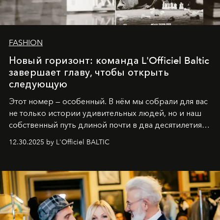
FASHION
Новый горизонт: команда L'Officiel Baltic
завершает главу, чтобы открыть
следующую
Этот номер — особенный. В нём мы собрали для вас
не только истории удивительных людей, но и наш
собственный путь длиной почти в два десятилетия.
Вместо привычного подведения итогов мы от всей
12.30.2025 by L'Officiel BALTIC
души говорим спасибо каждому, кто был с нами все
эти годы. И ни в коем случае не прощаемся. С
самыми искренними пожеланиями и теплом, ваша
команда
L’Officiel Baltic
.