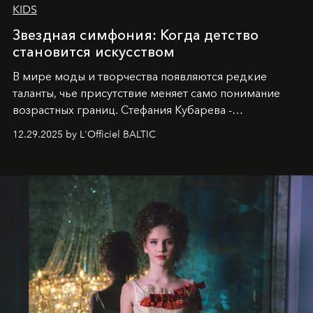
KIDS
Звездная симфония: Когда детство
становится искусством
В мире моды и творчества появляются редкие
таланты, чье присутствие меняет само понимание
возрастных границ. Стефания Кубарева -
десятилетняя обладательница невероятной
12.29.2025 by L'Officiel BALTIC
харизмы, чье имя уже украшает обложки
престижных международных изданий
FILLINI January
2025
и
LUXIA June 2025
, представляет собой
уникальное явление современной культуры.