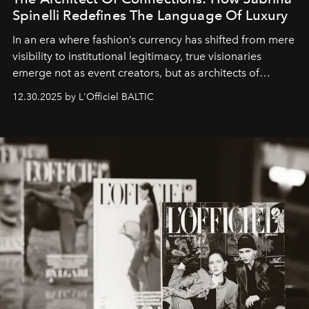
Spinelli Redefines The Language Of Luxury
In an era where fashion’s currency has shifted from mere
visibility to institutional legitimacy, true visionaries
emerge not as event creators, but as architects of
ecosystems.
Sabrina Spinelli
embodies this evolution—a
12.30.2025 by L'Officiel BALTIC
brand strategist with three decades of mastery in luxury,
whose work transcends consultancy to become a living
framework where creativity, commerce, and culture
converge with surgical precision.