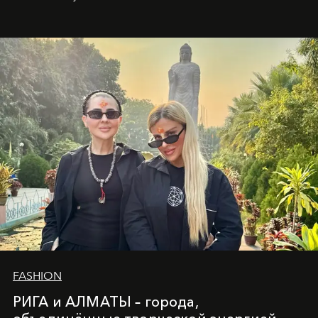
глубинами человеческой души. Здесь, на стыке
вечного льда и вечных вопросов, живёт и творит
Ольга Потапова - женщина, чей путь от поиска
истины превратился в искусство превращения
человеческих кризисов в возможности для
возрождения.
FASHION
РИГА и АЛМАТЫ – города,