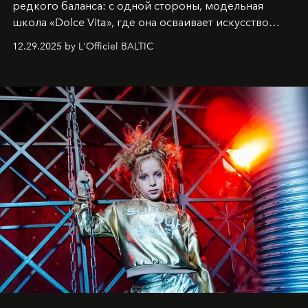
редкого баланса: с одной стороны, модельная
школа «Dolce Vita», где она осваивает искусство
позы и образа, с другой - подготовительная
12.29.2025 by L'Officiel BALTIC
балетная студия при хореографическом училище,
куда она приходит с четырехлетним стажем
танцевального пути за плечами.