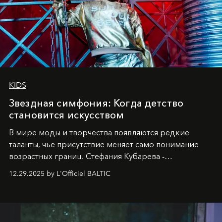
KIDS
Звездная симфония: Когда детство
становится искусством
В мире моды и творчества появляются редкие
таланты, чье присутствие меняет само понимание
возрастных границ. Стефания Кубарева -
десятилетняя обладательница невероятной
12.29.2025 by L'Officiel BALTIC
харизмы, чье имя уже украшает обложки
престижных международных изданий
FILLINI January
2025
и
LUXIA June 2025
, представляет собой
уникальное явление современной культуры.