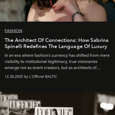
FASHION
The Architect Of Connections: How Sabrina
Spinelli Redefines The Language Of Luxury
In an era where fashion’s currency has shifted from mere
visibility to institutional legitimacy, true visionaries
emerge not as event creators, but as architects of
ecosystems.
Sabrina Spinelli
embodies this evolution—a
12.30.2025 by L'Officiel BALTIC
brand strategist with three decades of mastery in luxury,
whose work transcends consultancy to become a living
framework where creativity, commerce, and culture
converge with surgical precision.