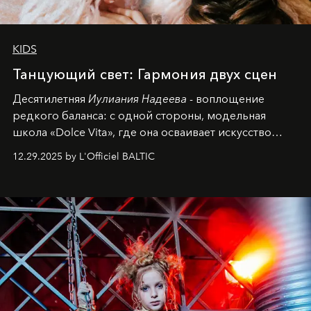
KIDS
Танцующий свет: Гармония двух сцен
Десятилетняя
Иулиания Надеева
- воплощение
редкого баланса: с одной стороны, модельная
школа «Dolce Vita», где она осваивает искусство
позы и образа, с другой - подготовительная
12.29.2025 by L'Officiel BALTIC
балетная студия при хореографическом училище,
куда она приходит с четырехлетним стажем
танцевального пути за плечами.