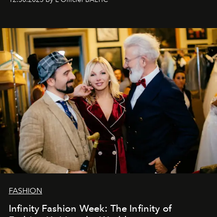
души говорим спасибо каждому, кто был с нами все
эти годы. И ни в коем случае не прощаемся. С
самыми искренними пожеланиями и теплом, ваша
команда
L’Officiel Baltic
.
FASHION
Infinity Fashion Week: The Infinity of