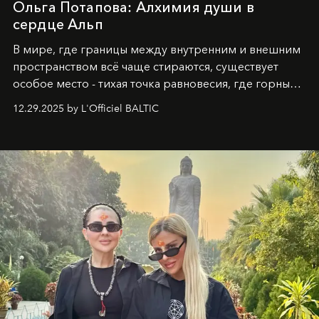
Ольга Потапова: Алхимия души в
сердце Альп
В мире, где границы между внутренним и внешним
пространством всё чаще стираются, существует
особое место - тихая точка равновесия, где горные
вершины Швейцарии встречаются с бездонными
12.29.2025 by L'Officiel BALTIC
глубинами человеческой души. Здесь, на стыке
вечного льда и вечных вопросов, живёт и творит
Ольга Потапова - женщина, чей путь от поиска
истины превратился в искусство превращения
человеческих кризисов в возможности для
возрождения.