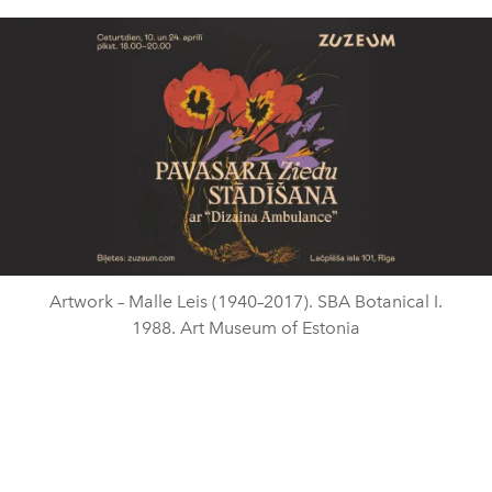
Artwork – Malle Leis (1940–2017). SBA Botanical I.
1988. Art Museum of Estonia