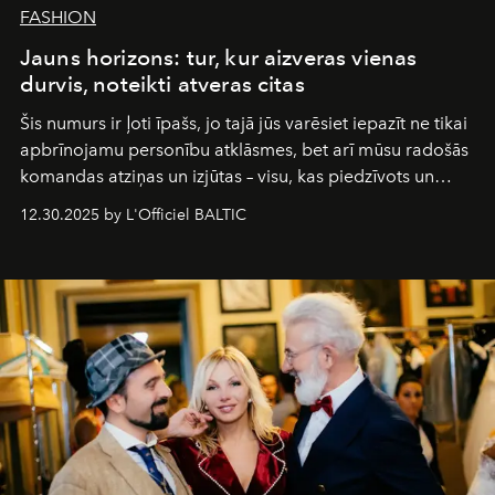
FASHION
Jauns horizons: tur, kur aizveras vienas
durvis, noteikti atveras citas
Šis numurs ir ļoti īpašs, jo tajā jūs varēsiet iepazīt ne tikai
apbrīnojamu personību atklāsmes, bet arī mūsu radošās
komandas atziņas un izjūtas – visu, kas piedzīvots un
pārdzīvots šo gandrīz 20 gadu laikā, veidojot žurnālu.
12.30.2025 by L'Officiel BALTIC
Šajā brīdī mums svarīgi pateikties visiem, kas bija kopā
ar mums. Tās nav atvadas, bet gan cita, jauna ceļa
sākums. Ar vissirsnīgākajiem laba vēlējumiem jūsu
L’Officiel Baltic
komanda.