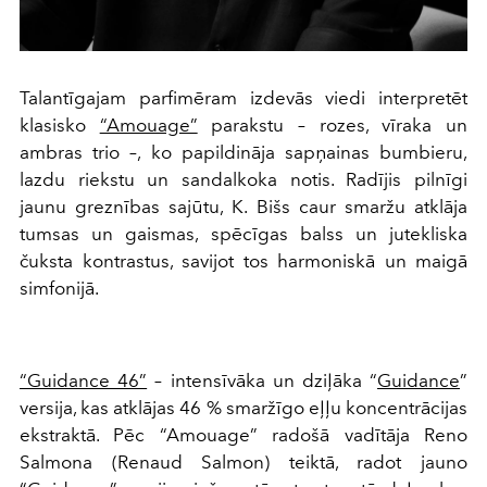
Talantīgajam parfimēram izdevās viedi interpretēt
klasisko
“Amouage”
parakstu – rozes, vīraka un
ambras trio –, ko papildināja sapņainas bumbieru,
lazdu riekstu un sandalkoka notis. Radījis pilnīgi
jaunu greznības sajūtu, K. Bišs caur smaržu atklāja
tumsas un gaismas, spēcīgas balss un jutekliska
čuksta kontrastus, savijot tos harmoniskā un maigā
simfonijā.
“Guidance 46”
– intensīvāka un dziļāka “
Guidance
”
versija, kas atklājas 46 % smaržīgo eļļu koncentrācijas
ekstraktā. Pēc “Amouage” radošā vadītāja Reno
Salmona (Renaud Salmon) teiktā, radot jauno