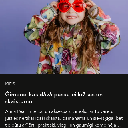
Under Canvas
is not a lodge — it’s the wild, felt, heard,
and breathed — an experience where comfort and
wilderness merge so completely that you become part
of it.
KIDS
Ğimene, kas dāvā pasaulei krāsas un
skaistumu
Anna Pearl
ir tērpu un aksesuāru zīmols, lai Tu varētu
justies ne tikai īpaši skaista, pamanāma un sievišķīga, bet
tie būtu arī ērti, praktiski, viegli un gaumīgi kombinējami