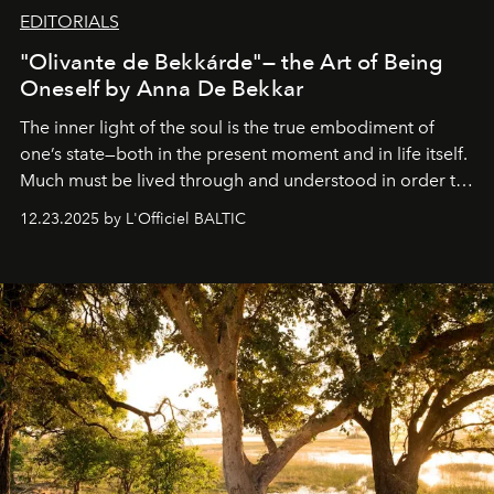
EDITORIALS
"Olivante de Bekkárde"— the Art of Being
Oneself by Anna De Bekkar
The inner light of the soul is the true embodiment of
one’s state—both in the present moment and in life itself.
Much must be lived through and understood in order to
preserve that crystal clarity of awareness, which not
12.23.2025 by L'Officiel BALTIC
everyone sees at once, not everyone understands
immediately, and not everyone is ready to accept right
away. Time is essential, for beneath countless irresistible
masks, something truly beautiful hides modestly, without
seeking attention. To perceive the real essence, one
needs the art of reinterpretation. We have named this
look "Olivante".