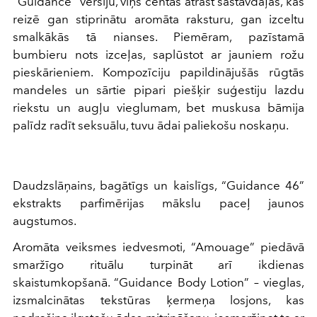
“Guidance” versiju, viņš centās atrast sastāvdaļas, kas
reizē gan stiprinātu aromāta raksturu, gan izceltu
smalkākās tā nianses. Piemēram, pazīstamā
bumbieru nots izceļas, saplūstot ar jauniem rožu
pieskārieniem. Kompozīciju papildinājušās rūgtās
mandeles un sārtie pipari piešķir suģestiju lazdu
riekstu un augļu vieglumam, bet muskusa bāmija
palīdz radīt seksuālu, tuvu ādai paliekošu noskaņu.
Daudzslāņains, bagātīgs un kaislīgs, “Guidance 46”
ekstrakts parfimērijas mākslu paceļ jaunos
augstumos.
Aromāta veiksmes iedvesmoti, “Amouage” piedāvā
smaržīgo rituālu turpināt arī ikdienas
skaistumkopšanā. “Guidance Body Lotion” – vieglas,
izsmalcinātas tekstūras ķermeņa losjons, kas