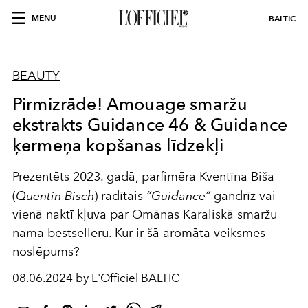
MENU
BALTIC
BEAUTY
Pirmizrāde! Amouage smaržu
ekstrakts Guidance 46 & Guidance
ķermeņa kopšanas līdzekļi
Prezentēts 2023. gadā, parfimēra Kventīna Biša
(
Quentin Bisch
) radītais
“Guidance”
gandrīz vai
vienā naktī kļuva par Omānas Karaliskā smaržu
nama bestselleru. Kur ir šā aromāta veiksmes
noslēpums?
08.06.2024 by L'Officiel BALTIC