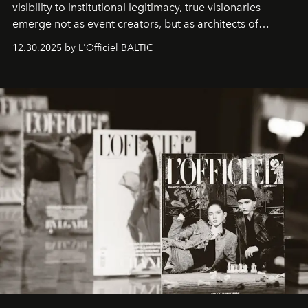
visibility to institutional legitimacy, true visionaries
emerge not as event creators, but as architects of
ecosystems.
Sabrina Spinelli
embodies this evolution—a
12.30.2025 by L'Officiel BALTIC
brand strategist with three decades of mastery in luxury,
whose work transcends consultancy to become a living
framework where creativity, commerce, and culture
converge with surgical precision.