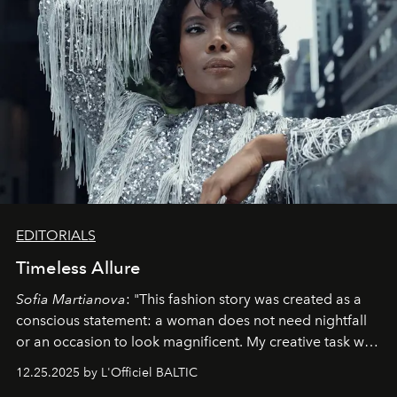
EDITORIALS
Timeless Allure
Sofia Martianova
: "This fashion story was created as a
conscious statement: a woman does not need nightfall
or an occasion to look magnificent. My creative task was
to capture
Timeless Allure
in daylight, to show luxury
12.25.2025 by L'Officiel BALTIC
that lives freely, confidently, and without permission. I