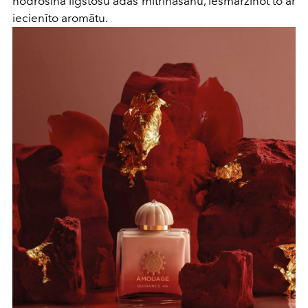
nodrošina ilgstošu ādas mitrināšanu, iesmaržinot to ar
iecienīto aromātu.