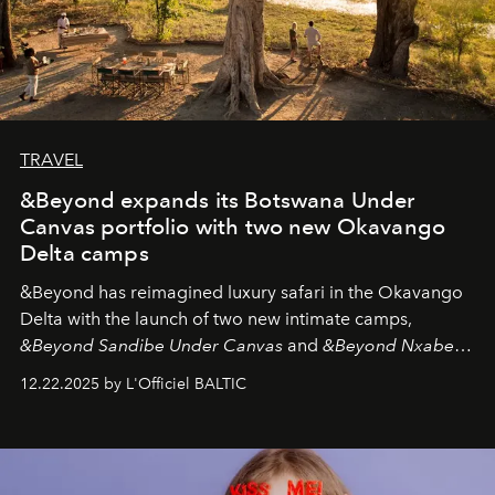
TRAVEL
&Beyond expands its Botswana Under
Canvas portfolio with two new Okavango
Delta camps
&Beyond
has reimagined luxury safari in the Okavango
Delta with the launch of two new intimate camps,
&Beyond Sandibe Under Canvas
and
&Beyond Nxabega
Under Canvas
. Together with the newly refurbished
12.22.2025 by L'Officiel BALTIC
&Beyond Chobe Under Canvas
, they complete a
seamless seven-night circuit through Botswana’s most
iconic wild places, a journey offering a rare combination
of adventure, intimacy, and sustainability.
Botswana