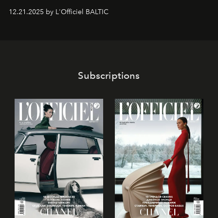
gan savā starpā, gan varētu pavadīt Tevi jebkuros dzīves
12.21.2025 by L'Officiel BALTIC
piedzīvojumos.
Subscriptions