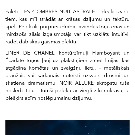
Palete LES 4 OMBRES NUIT ASTRALE – ideāla izvēle
tiem, kas mīl strādāt ar krāsas dziļumu un faktūru
spēli. Pelēkzili, purpursudraba, lavandas toņu ēnas un
mirdzošs zilais izgaismotājs var tikt uzklāts intuitīvi,
radot dabiskas gaismas efektu.
LINER DE CHANEL kontūrzīmuļi Flamboyant un
Écarlate toņos ļauj uz plakstiņiem zīmēt līnijas, kas
atgādina komētas un zvaigžņu lietu, – metāliskais
oranžais vai sarkanais noteikti uzsvērs drosmi un
skatiena dramatismu. NOIR ALLURE skropstu tuša
noslēdz tēlu – tumši pelēka ar viegli zilu nokrāsu, tā
piešķirs acīm noslēpumainu dziļumu.