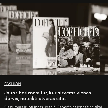
framework where creativity, commerce, and culture
converge with surgical precision.
FASHION
Jauns horizons: tur, kur aizveras vienas
durvis, noteikti atveras citas
Šis numurs ir ļoti īpašs, jo tajā jūs varēsiet iepazīt ne tikai