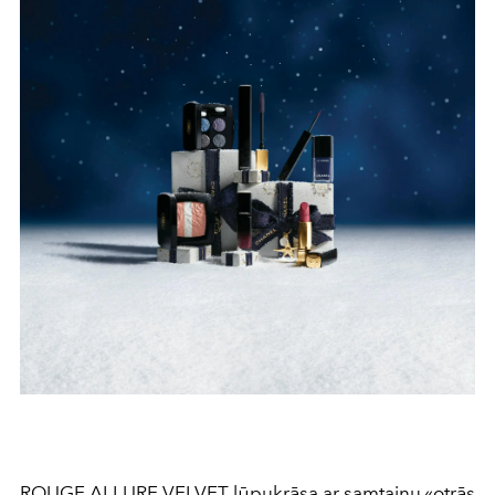
ROUGE ALLURE VELVET lūpukrāsa ar samtainu «otrās