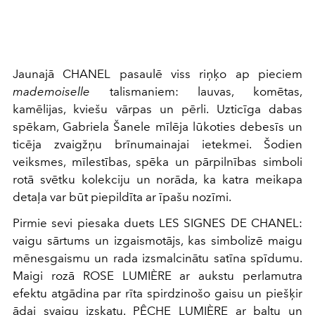
Jaunajā CHANEL pasaulē viss riņķo ap pieciem
mademoiselle
talismaniem: lauvas, komētas,
kamēlijas, kviešu vārpas un pērli. Uzticīga dabas
spēkam, Gabriela Šanele mīlēja lūkoties debesīs un
ticēja zvaigžņu brīnumainajai ietekmei. Šodien
veiksmes, mīlestības, spēka un pārpilnības simboli
rotā svētku kolekciju un norāda, ka katra meikapa
detaļa var būt piepildīta ar īpašu nozīmi.
Pirmie sevi piesaka duets LES SIGNES DE CHANEL:
vaigu sārtums un izgaismotājs, kas simbolizē maigu
mēnesgaismu un rada izsmalcinātu satīna spīdumu.
Maigi rozā ROSE LUMIÈRE ar aukstu perlamutra
efektu atgādina par rīta spirdzinošo gaisu un piešķir
ādai svaigu izskatu. PÊCHE LUMIÈRE ar baltu un