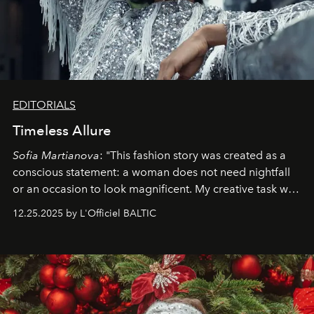
EDITORIALS
Timeless Allure
Sofia Martianova
: "This fashion story was created as a
conscious statement: a woman does not need nightfall
or an occasion to look magnificent. My creative task was
to capture
Timeless Allure
in daylight, to show luxury
12.25.2025 by L'Officiel BALTIC
that lives freely, confidently, and without permission. I
wanted her to feel radiant under the sun, where
elegance is not hidden by darkness but revealed
through clarity, movement, and presence."