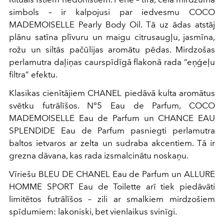
simbols – ir kalpojusi par iedvesmu COCO
MADEMOISELLE Pearly Body Oil. Tā uz ādas atstāj
plānu satīna plīvuru un maigu citrusaugļu, jasmīna,
rožu un siltās pačūlijas aromātu pēdas. Mirdzošas
perlamutra daļiņas caurspīdīgā flakonā rada “eņģeļu
filtra” efektu.
Klasikas cienītājiem CHANEL piedāvā kulta aromātus
svētku futrālīšos. N°5 Eau de Parfum, COCO
MADEMOISELLE Eau de Parfum un CHANCE EAU
SPLENDIDE Eau de Parfum pasniegti perlamutra
baltos ietvaros ar zelta un sudraba akcentiem. Tā ir
grezna dāvana, kas rada izsmalcinātu noskaņu.
Vīriešu BLEU DE CHANEL Eau de Parfum un ALLURE
HOMME SPORT Eau de Toilette arī tiek piedāvāti
limitētos futrālīšos – zili ar smalkiem mirdzošiem
spīdumiem: lakoniski, bet vienlaikus svinīgi.