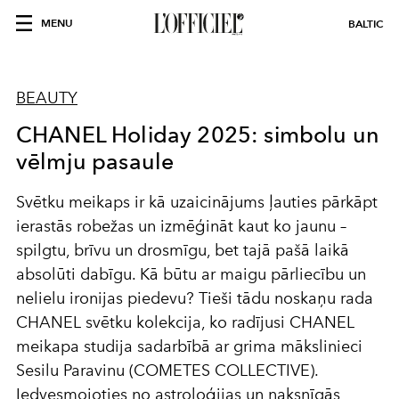
MENU
BALTIC
BEAUTY
CHANEL Holiday 2025: simbolu un
vēlmju pasaule
Svētku meikaps ir kā uzaicinājums ļauties pārkāpt
ierastās robežas un izmēģināt kaut ko jaunu –
spilgtu, brīvu un drosmīgu, bet tajā pašā laikā
absolūti dabīgu. Kā būtu ar maigu pārliecību un
nelielu ironijas piedevu? Tieši tādu noskaņu rada
CHANEL svētku kolekcija, ko radījusi CHANEL
meikapa studija sadarbībā ar grima mākslinieci
Sesilu Paravinu (COMETES COLLECTIVE).
Iedvesmojoties no astroloģijas un naksnīgās