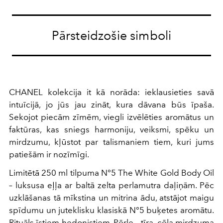
Pārsteidzošie simboli
CHANEL kolekcija it kā norāda: ieklausieties savā
intuīcijā, jo jūs jau zināt, kura dāvana būs īpaša.
Sekojot piecām zīmēm, viegli izvēlēties aromātus un
faktūras, kas sniegs harmoniju, veiksmi, spēku un
mirdzumu, kļūstot par talismaniem tiem, kuri jums
patiešām ir nozīmīgi.
Limitētā 250 ml tilpuma N°5 The White Gold Body Oil
– luksusa eļļa ar baltā zelta perlamutra daļiņām. Pēc
uzklāšanas tā mīkstina un mitrina ādu, atstājot maigu
spīdumu un juteklisku klasiskā N°5 buķetes aromātu.
Rituāls īstiem hedonistiem. Pērle – tīra, cēla mirdzuma