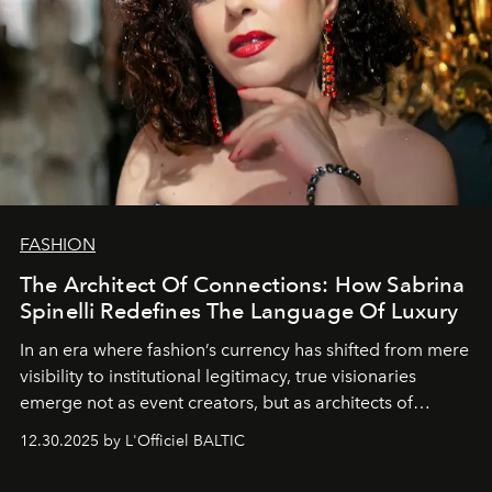
FASHION
The Architect Of Connections: How Sabrina
Spinelli Redefines The Language Of Luxury
In an era where fashion’s currency has shifted from mere
visibility to institutional legitimacy, true visionaries
emerge not as event creators, but as architects of
ecosystems.
Sabrina Spinelli
embodies this evolution—a
12.30.2025 by L'Officiel BALTIC
brand strategist with three decades of mastery in luxury,
whose work transcends consultancy to become a living