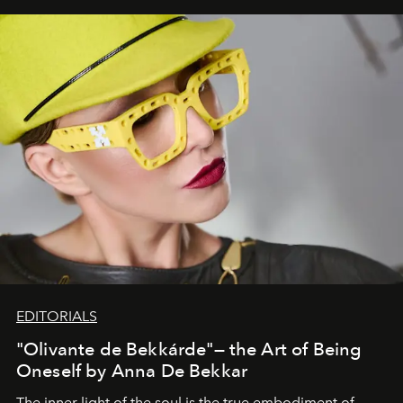
EDITORIALS
"Olivante de Bekkárde"— the Art of Being
Oneself by Anna De Bekkar
The inner light of the soul is the true embodiment of