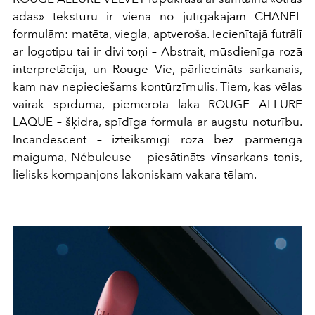
ādas» tekstūru ir viena no jutīgākajām CHANEL
formulām: matēta, viegla, aptveroša. Iecienītajā futrālī
ar logotipu tai ir divi toņi – Abstrait, mūsdienīga rozā
interpretācija, un Rouge Vie, pārliecināts sarkanais,
kam nav nepieciešams kontūrzīmulis. Tiem, kas vēlas
vairāk spīduma, piemērota laka ROUGE ALLURE
LAQUE – šķidra, spīdīga formula ar augstu noturību.
Incandescent – izteiksmīgi rozā bez pārmērīga
maiguma, Nébuleuse – piesātināts vīnsarkans tonis,
lielisks kompanjons lakoniskam vakara tēlam.