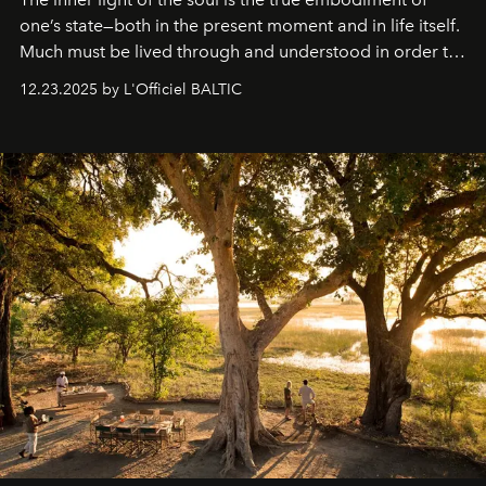
one’s state—both in the present moment and in life itself.
Much must be lived through and understood in order to
preserve that crystal clarity of awareness, which not
12.23.2025 by L'Officiel BALTIC
everyone sees at once, not everyone understands
immediately, and not everyone is ready to accept right
away. Time is essential, for beneath countless irresistible
masks, something truly beautiful hides modestly, without
seeking attention. To perceive the real essence, one
needs the art of reinterpretation. We have named this
look "Olivante".