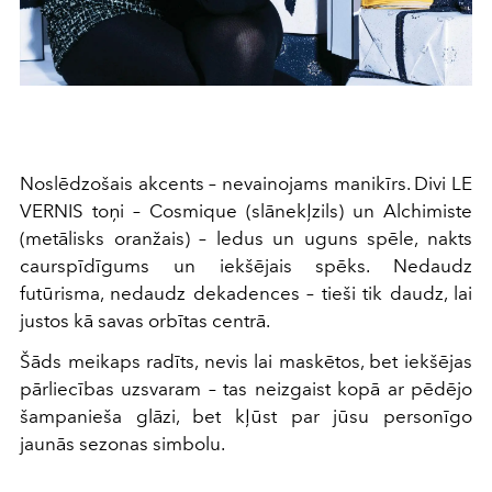
Noslēdzošais akcents – nevainojams manikīrs. Divi LE
VERNIS toņi – Cosmique (slānekļzils) un Alchimiste
(metālisks oranžais) – ledus un uguns spēle, nakts
caurspīdīgums un iekšējais spēks. Nedaudz
futūrisma, nedaudz dekadences – tieši tik daudz, lai
justos kā savas orbītas centrā.
Šāds meikaps radīts, nevis lai maskētos, bet iekšējas
pārliecības uzsvaram – tas neizgaist kopā ar pēdējo
šampanieša glāzi, bet kļūst par jūsu personīgo
jaunās sezonas simbolu.