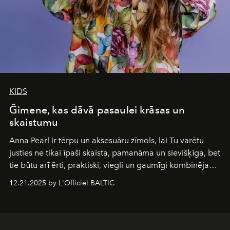
KIDS
Ğimene, kas dāvā pasaulei krāsas un
skaistumu
Anna Pearl
ir tērpu un aksesuāru zīmols, lai Tu varētu
justies ne tikai īpaši skaista, pamanāma un sievišķīga, bet
tie būtu arī ērti, praktiski, viegli un gaumīgi kombinējami
gan savā starpā, gan varētu pavadīt Tevi jebkuros dzīves
12.21.2025 by L'Officiel BALTIC
piedzīvojumos.