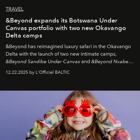
TRAVEL
&Beyond expands its Botswana Under
Canvas portfolio with two new Okavango
Delta camps
&Beyond
has reimagined luxury safari in the Okavango
Delta with the launch of two new intimate camps,
&Beyond Sandibe Under Canvas
and
&Beyond Nxabega
Under Canvas
. Together with the newly refurbished
12.22.2025 by L'Officiel BALTIC
&Beyond Chobe Under Canvas
, they complete a
seamless seven-night circuit through Botswana’s most
iconic wild places, a journey offering a rare combination
of adventure, intimacy, and sustainability.
Botswana
Under Canvas
is not a lodge — it’s the wild, felt, heard,
and breathed — an experience where comfort and
wilderness merge so completely that you become part
of it.