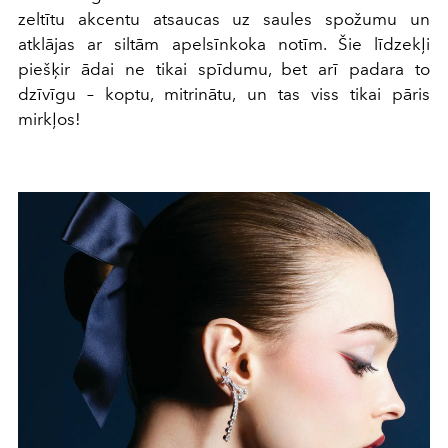
zeltītu akcentu atsaucas uz saules spožumu un
atklājas ar siltām apelsīnkoka notīm. Šie līdzekļi
piešķir ādai ne tikai spīdumu, bet arī padara to
dzīvīgu – koptu, mitrinātu, un tas viss tikai pāris
mirkļos!