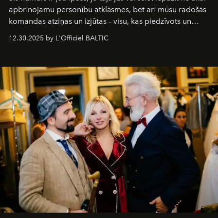
apbrīnojamu personību atklāsmes, bet arī mūsu radošās
komandas atziņas un izjūtas – visu, kas piedzīvots un
pārdzīvots šo gandrīz 20 gadu laikā, veidojot žurnālu.
12.30.2025 by L'Officiel BALTIC
Šajā brīdī mums svarīgi pateikties visiem, kas bija kopā
ar mums. Tās nav atvadas, bet gan cita, jauna ceļa
sākums. Ar vissirsnīgākajiem laba vēlējumiem jūsu
L’Officiel Baltic
komanda.