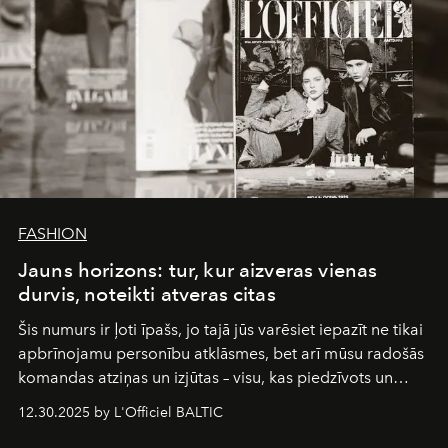
FASHION
Jauns horizons: tur, kur aizveras vienas
durvis, noteikti atveras citas
Šis numurs ir ļoti īpašs, jo tajā jūs varēsiet iepazīt ne tikai
apbrīnojamu personību atklāsmes, bet arī mūsu radošās
komandas atziņas un izjūtas – visu, kas piedzīvots un
pārdzīvots šo gandrīz 20 gadu laikā, veidojot žurnālu.
12.30.2025 by L'Officiel BALTIC
Šajā brīdī mums svarīgi pateikties visiem, kas bija kopā