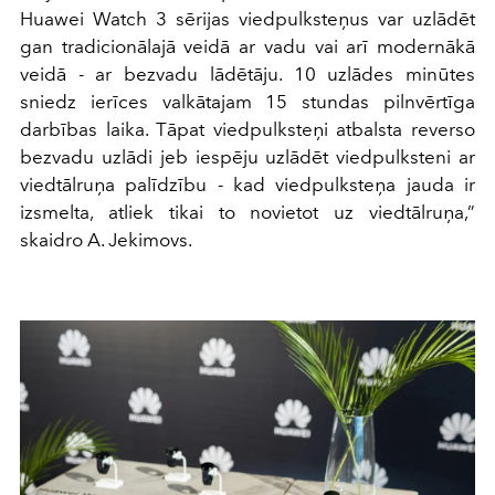
Huawei Watch 3 sērijas viedpulksteņus var uzlādēt
gan tradicionālajā veidā ar vadu vai arī modernākā
veidā - ar bezvadu lādētāju. 10 uzlādes minūtes
sniedz ierīces valkātajam 15 stundas pilnvērtīga
darbības laika. Tāpat viedpulksteņi atbalsta reverso
bezvadu uzlādi jeb iespēju uzlādēt viedpulksteni ar
viedtālruņa palīdzību - kad viedpulksteņa jauda ir
izsmelta, atliek tikai to novietot uz viedtālruņa,”
skaidro A. Jekimovs.