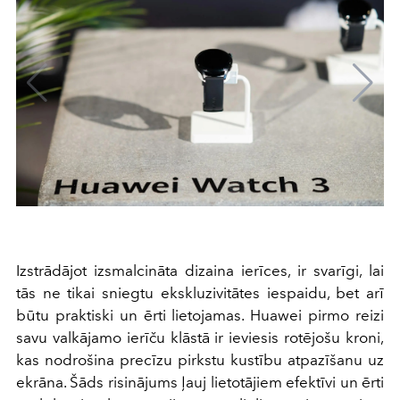
Izstrādājot izsmalcināta dizaina ierīces, ir svarīgi, lai
tās ne tikai sniegtu ekskluzivitātes iespaidu, bet arī
būtu praktiski un ērti lietojamas. Huawei pirmo reizi
savu valkājamo ierīču klāstā ir ieviesis rotējošu kroni,
kas nodrošina precīzu pirkstu kustību atpazīšanu uz
ekrāna. Šāds risinājums ļauj lietotājiem efektīvi un ērti