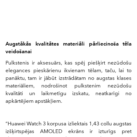
Augstākās kvalitātes materiāli pārliecinoša tēla
veidošanai
Pulkstenis ir aksesuārs, kas spēj piešķirt nezūdošu
elegances pieskārienu ikvienam tēlam, taču, lai to
panāktu, tam ir jābūt izstrādātam no augstas klases
materiāliem, nodrošinot pulkstenim nezūdošu
kvalitāti un laikmetīgu izskatu, neatkarīgi no
apkārtējiem apstākļiem.
“Huawei Watch 3 korpusa izliektais 1,43 collu augstas
izšķirtspējas AMOLED ekrāns ir izturīgs pret