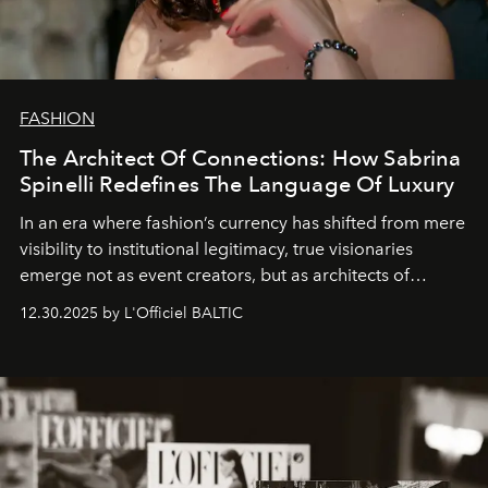
FASHION
The Architect Of Connections: How Sabrina
Spinelli Redefines The Language Of Luxury
In an era where fashion’s currency has shifted from mere
visibility to institutional legitimacy, true visionaries
emerge not as event creators, but as architects of
ecosystems.
Sabrina Spinelli
embodies this evolution—a
12.30.2025 by L'Officiel BALTIC
brand strategist with three decades of mastery in luxury,
whose work transcends consultancy to become a living
framework where creativity, commerce, and culture
converge with surgical precision.