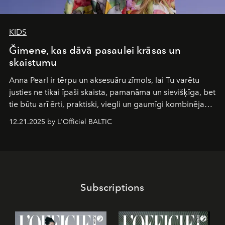
KIDS
Ğimene, kas dāvā pasaulei krāsas un
skaistumu
Anna Pearl
ir tērpu un aksesuāru zīmols, lai Tu varētu
justies ne tikai īpaši skaista, pamanāma un sievišķīga, bet
tie būtu arī ērti, praktiski, viegli un gaumīgi kombinējami
gan savā starpā, gan varētu pavadīt Tevi jebkuros dzīves
12.21.2025 by L'Officiel BALTIC
piedzīvojumos.
Subscriptions