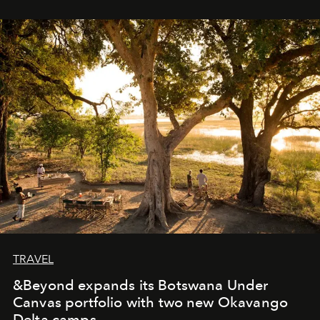
immediately, and not everyone is ready to accept right
away. Time is essential, for beneath countless irresistible
masks, something truly beautiful hides modestly, without
seeking attention. To perceive the real essence, one
needs the art of reinterpretation. We have named this
look "Olivante".
TRAVEL
&Beyond expands its Botswana Under
Canvas portfolio with two new Okavango
Delta camps