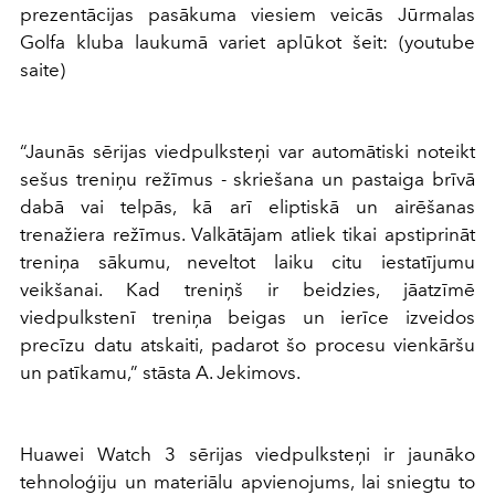
prezentācijas pasākuma viesiem veicās Jūrmalas
Golfa kluba laukumā variet aplūkot šeit: (youtube
saite)
“Jaunās sērijas viedpulksteņi var automātiski noteikt
sešus treniņu režīmus - skriešana un pastaiga brīvā
dabā vai telpās, kā arī eliptiskā un airēšanas
trenažiera režīmus. Valkātājam atliek tikai apstiprināt
treniņa sākumu, neveltot laiku citu iestatījumu
veikšanai. Kad treniņš ir beidzies, jāatzīmē
viedpulkstenī treniņa beigas un ierīce izveidos
precīzu datu atskaiti, padarot šo procesu vienkāršu
un patīkamu,” stāsta A. Jekimovs.
Huawei Watch 3 sērijas viedpulksteņi ir jaunāko
tehnoloģiju un materiālu apvienojums, lai sniegtu to