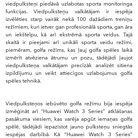
viedpulksteņi piedāvā uzlabotas sporta monitoringa
funkcijas. Viedpulksteņu valkātājam ir iespēja
izvēlēties starp vairāk nekā 100 dažādiem treniņu
režīmiem, kuri ietver gan profesionālā sporta, gan āra
un iekštelpu, kā arī ekstrēmā sporta veidus. Tajā
skaitā ir pieejami arī unikāli sporta veidu režīmi,
piemēram, golfa režīms, kas ļauj golfa spēles laikā
izmērīt atvēziena ātrumu un pozu, tādējādi ļaujot
viedpulksteņa valkātājam precīzāk analizēt sitiena
izpildījumu un veikt attiecīgos uzlabojumus golfa
spēles tehnikā.
Viedpulksteņos iebūvēto golfa režīmu bija iespēja
izmēģināt arī “Huawei Watch 3 Series” atklāšanas
pasākuma viesiem, kas varēja apgūt iemaņas golfa
spēlē, tādējādi iepazīstot jauno pulksteņu sniegtās
iespējas darbībā. Kā “Huawei Watch 3 Series”