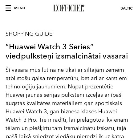
MENU
BALTIC
SHOPPING GUIDE
“Huawei Watch 3 Series”
viedpulksteņi izsmalcinātai vasarai
Šī vasara mūs lutina ne tikai ar siltajām zemēm
atbilstošu gaisa temperatūru, bet arī ar karstiem
tehnoloģiju jaunumiem. Nupat prezentētie
Huawei jaunās sērijas pulksteņi izceļas ar īpaši
augstas kvalitātes materiāliem gan sportiskais
Huawei Watch 3, gan biznesa klases Huawei
Watch 3 Pro. Tie ir radīti, lai pielāgotos ikvienam
tēlam un piešķirtu tam izsmalcinātu izskatu, tajā
pašā laikā sniedzot viedāku pieredzi ik uz katra