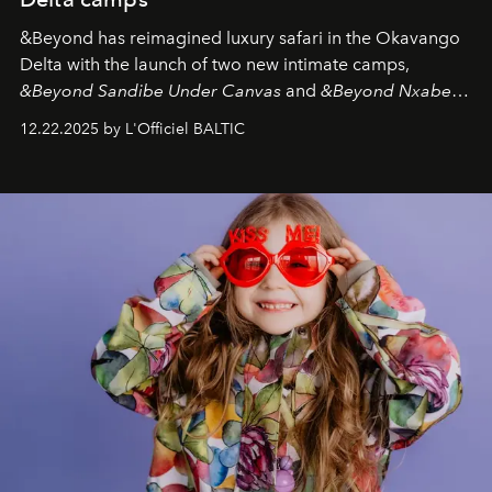
&Beyond
has reimagined luxury safari in the Okavango
Delta with the launch of two new intimate camps,
&Beyond Sandibe Under Canvas
and
&Beyond Nxabega
Under Canvas
. Together with the newly refurbished
12.22.2025 by L'Officiel BALTIC
&Beyond Chobe Under Canvas
, they complete a
seamless seven-night circuit through Botswana’s most
iconic wild places, a journey offering a rare combination
of adventure, intimacy, and sustainability.
Botswana
Under Canvas
is not a lodge — it’s the wild, felt, heard,
and breathed — an experience where comfort and
wilderness merge so completely that you become part
of it.