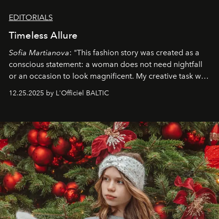
EDITORIALS
Timeless Allure
Sofia Martianova
: "This fashion story was created as a
conscious statement: a woman does not need nightfall
or an occasion to look magnificent. My creative task was
to capture
Timeless Allure
in daylight, to show luxury
12.25.2025 by L'Officiel BALTIC
that lives freely, confidently, and without permission. I
wanted her to feel radiant under the sun, where
elegance is not hidden by darkness but revealed
through clarity, movement, and presence."