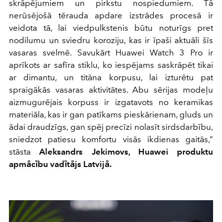
skrāpējumiem un pirkstu nospiedumiem. Tā
nerūsējošā tērauda apdare izstrādes procesā ir
veidota tā, lai viedpulkstenis būtu noturīgs pret
nodilumu un sviedru koroziju, kas ir īpaši aktuāli šīs
vasaras svelmē. Savukārt Huawei Watch 3 Pro ir
aprīkots ar safīra stiklu, ko iespējams saskrāpēt tikai
ar dimantu, un titāna korpusu, lai izturētu pat
spraigākās vasaras aktivitātes. Abu sērijas modeļu
aizmugurējais korpuss ir izgatavots no keramikas
materiāla, kas ir gan patīkams pieskārienam, gluds un
ādai draudzīgs, gan spēj precīzi nolasīt sirdsdarbību,
sniedzot patiesu komfortu visās ikdienas gaitās,”
stāsta
Aleksandrs Jekimovs, Huawei produktu
apmācību vadītājs Latvijā.