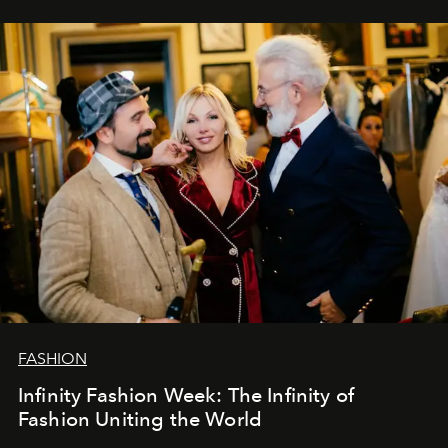
ar mums. Tās nav atvadas, bet gan cita, jauna ceļa
sākums. Ar vissirsnīgākajiem laba vēlējumiem jūsu
L’Officiel Baltic
komanda.
FASHION
Infinity Fashion Week: The Infinity of
Fashion Uniting the World