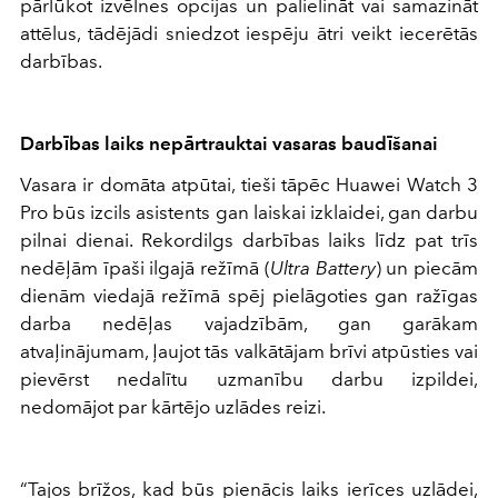
pārlūkot izvēlnes opcijas un palielināt vai samazināt
attēlus, tādējādi sniedzot iespēju ātri veikt iecerētās
darbības.
Darbības laiks nepārtrauktai vasaras baudīšanai
Vasara ir domāta atpūtai, tieši tāpēc Huawei Watch 3
Pro būs izcils asistents gan laiskai izklaidei, gan darbu
pilnai dienai. Rekordilgs darbības laiks līdz pat trīs
nedēļām īpaši ilgajā režīmā (
Ultra Battery
) un piecām
dienām viedajā režīmā spēj pielāgoties gan ražīgas
darba nedēļas vajadzībām, gan garākam
atvaļinājumam, ļaujot tās valkātājam brīvi atpūsties vai
pievērst nedalītu uzmanību darbu izpildei,
nedomājot par kārtējo uzlādes reizi.
“Tajos brīžos, kad būs pienācis laiks ierīces uzlādei,