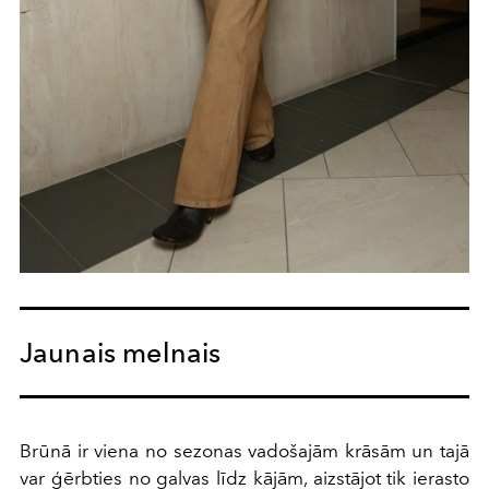
Jaunais melnais
Brūnā ir viena no sezonas vadošajām krāsām un tajā
var ģērbties no galvas līdz kājām, aizstājot tik ierasto