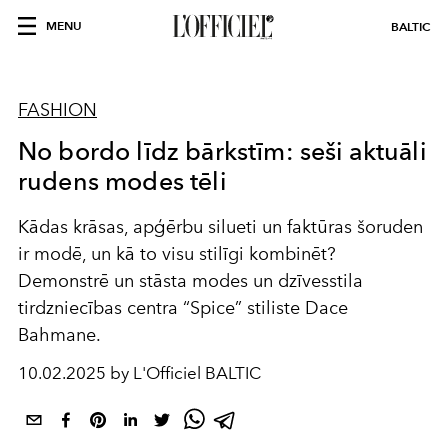
MENU
BALTIC
FASHION
No bordo līdz bārkstīm: seši aktuāli
rudens modes tēli
Kādas krāsas, apģērbu silueti un faktūras šoruden
ir modē, un kā to visu stilīgi kombinēt?
Demonstrē un stāsta modes un dzīvesstila
tirdzniecības centra “Spice” stiliste Dace
Bahmane.
10.02.2025 by L'Officiel BALTIC