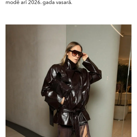
modē arī 2026. gada vasarā.