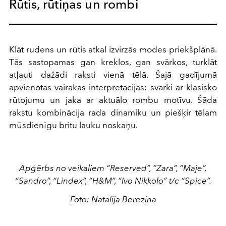
Rūtis, rūtiņas un rombi
Klāt rudens un rūtis atkal izvirzās modes priekšplānā.
Tās sastopamas gan kreklos, gan svārkos, turklāt
atļauti dažādi raksti vienā tēlā. Šajā gadījumā
apvienotas vairākas interpretācijas: svārki ar klasisko
rūtojumu un jaka ar aktuālo rombu motīvu. Šāda
rakstu kombinācija rada dinamiku un piešķir tēlam
mūsdienīgu britu lauku noskaņu.
Apģērbs no veikaliem “Reserved”, “Zara”, “Maje”,
“Sandro”, “Lindex”, “H&M”, “Ivo Nikkolo” t/c “Spice”.
Foto: Natālija Berezina