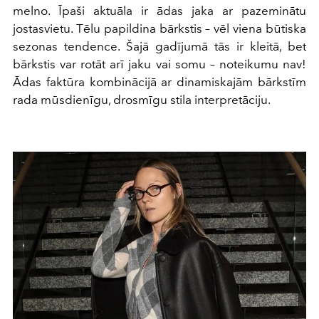
melno. Īpaši aktuāla ir ādas jaka ar pazeminātu
jostasvietu. Tēlu papildina bārkstis – vēl viena būtiska
sezonas tendence. Šajā gadījumā tās ir kleitā, bet
bārkstis var rotāt arī jaku vai somu – noteikumu nav!
Ādas faktūra kombinācijā ar dinamiskajām bārkstīm
rada mūsdienīgu, drosmīgu stila interpretāciju.