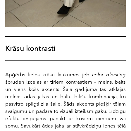
Krāsu kontrasti
Apģērbs lielos krāsu laukumos jeb
color blocking
šoruden izceļas ar tīriem kontrastiem – melns, balts
un viens košs akcents. Šajā gadījumā tas atklājas
melnas ādas jakas un baltu bikšu kombinācijā, ko
pasvītro spilgti zila šalle. Šāds akcents piešķir tēlam
svaigumu un padara to vizuāli izteiksmīgāku. Līdzīgu
efektu iespējams panākt ar košiem cimdiem vai
somu. Savukārt ādas jaka ar stāvkrādziņu ienes tēlā