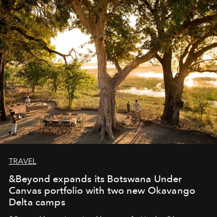
masks, something truly beautiful hides modestly, without
seeking attention. To perceive the real essence, one
needs the art of reinterpretation. We have named this
look "Olivante".
TRAVEL
&Beyond expands its Botswana Under
Canvas portfolio with two new Okavango
Delta camps