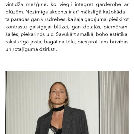
vintidža mežģīne, ko viegli integrēt garderobē ar
blūzēm. Nozīmīgs akcents ir arī mākslīgā kažokāda –
tā parādās gan virsdrēbēs, kā šajā gadījumā, piešķirot
kontrastu gaisīgajai blūzei, gan detaļās, piemēram,
šallēs, piekariņos u.c. Savukārt smalkā, boho estētikai
raksturīgā josta, bagātina tēlu, piešķirot tam brīvības
un rotaļīguma dzirksti.