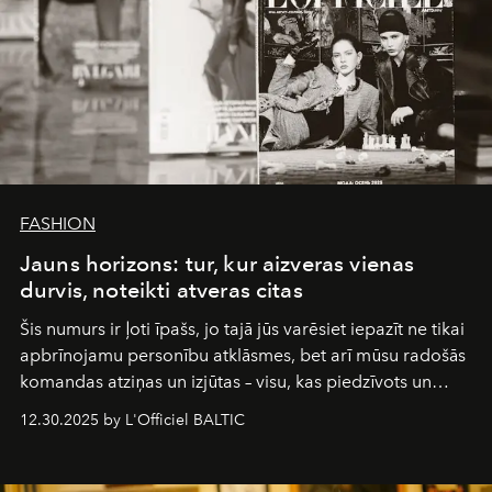
FASHION
Jauns horizons: tur, kur aizveras vienas
durvis, noteikti atveras citas
Šis numurs ir ļoti īpašs, jo tajā jūs varēsiet iepazīt ne tikai
apbrīnojamu personību atklāsmes, bet arī mūsu radošās
komandas atziņas un izjūtas – visu, kas piedzīvots un
pārdzīvots šo gandrīz 20 gadu laikā, veidojot žurnālu.
12.30.2025 by L'Officiel BALTIC
Šajā brīdī mums svarīgi pateikties visiem, kas bija kopā
ar mums. Tās nav atvadas, bet gan cita, jauna ceļa
sākums. Ar vissirsnīgākajiem laba vēlējumiem jūsu