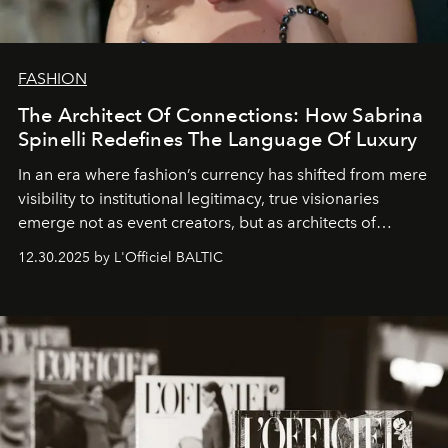
FASHION
The Architect Of Connections: How Sabrina
Spinelli Redefines The Language Of Luxury
In an era where fashion’s currency has shifted from mere
visibility to institutional legitimacy, true visionaries
emerge not as event creators, but as architects of
ecosystems.
Sabrina Spinelli
embodies this evolution—a
12.30.2025 by L'Officiel BALTIC
brand strategist with three decades of mastery in luxury,
whose work transcends consultancy to become a living
framework where creativity, commerce, and culture
converge with surgical precision.