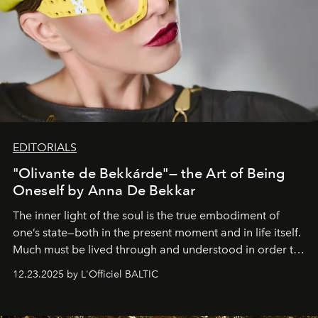
EDITORIALS
"Olivante de Bekkárde"— the Art of Being
Oneself by Anna De Bekkar
The inner light of the soul is the true embodiment of
one’s state—both in the present moment and in life itself.
Much must be lived through and understood in order to
preserve that crystal clarity of awareness, which not
12.23.2025 by L'Officiel BALTIC
everyone sees at once, not everyone understands
immediately, and not everyone is ready to accept right
away. Time is essential, for beneath countless irresistible