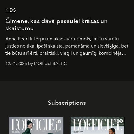
KIDS
Ğimene, kas dāvā pasaulei krāsas un
skaistumu
Anna Pearl
ir tērpu un aksesuāru zīmols, lai Tu varētu
justies ne tikai īpaši skaista, pamanāma un sievišķīga, bet
tie būtu arī ērti, praktiski, viegli un gaumīgi kombinējami
gan savā starpā, gan varētu pavadīt Tevi jebkuros dzīves
12.21.2025 by L'Officiel BALTIC
piedzīvojumos.
Subscriptions