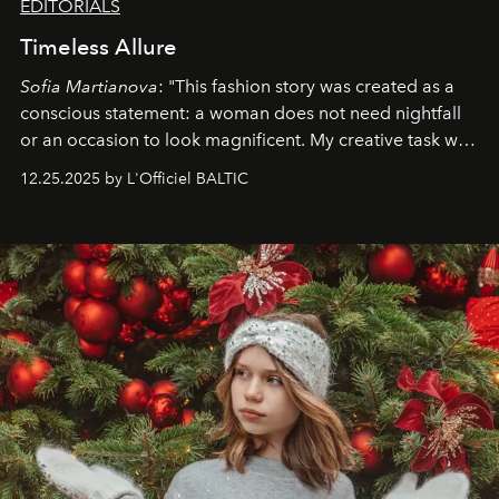
EDITORIALS
Timeless Allure
Sofia Martianova
: "This fashion story was created as a
conscious statement: a woman does not need nightfall
or an occasion to look magnificent. My creative task was
to capture
Timeless Allure
in daylight, to show luxury
12.25.2025 by L'Officiel BALTIC
that lives freely, confidently, and without permission. I
wanted her to feel radiant under the sun, where
elegance is not hidden by darkness but revealed
through clarity, movement, and presence."