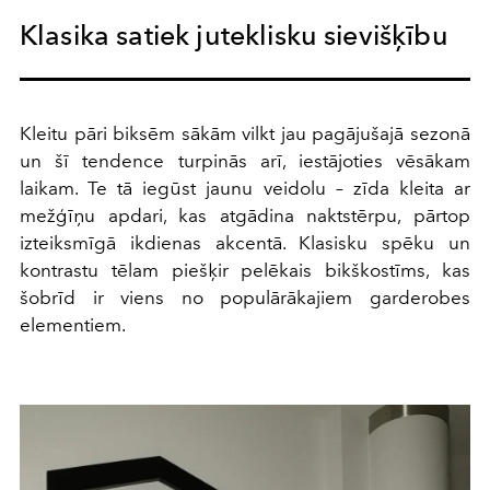
Klasika satiek juteklisku sievišķību
Kleitu pāri biksēm sākām vilkt jau pagājušajā sezonā
un šī tendence turpinās arī, iestājoties vēsākam
laikam. Te tā iegūst jaunu veidolu – zīda kleita ar
mežģīņu apdari, kas atgādina naktstērpu, pārtop
izteiksmīgā ikdienas akcentā. Klasisku spēku un
kontrastu tēlam piešķir pelēkais bikškostīms, kas
šobrīd ir viens no populārākajiem garderobes
elementiem.