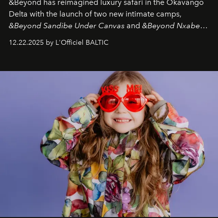
&Beyond
has reimagined luxury safari in the Okavango
Delta with the launch of two new intimate camps,
&Beyond Sandibe Under Canvas
and
&Beyond Nxabega
Under Canvas
. Together with the newly refurbished
12.22.2025 by L'Officiel BALTIC
&Beyond Chobe Under Canvas
, they complete a
seamless seven-night circuit through Botswana’s most
iconic wild places, a journey offering a rare combination
of adventure, intimacy, and sustainability.
Botswana
Under Canvas
is not a lodge — it’s the wild, felt, heard,
and breathed — an experience where comfort and
wilderness merge so completely that you become part
of it.