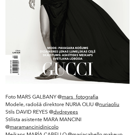
Foto MARS GALBANY @
mars_fotografia
Modele, radošā direktore NURIA OLIU @
nuriaoliu
Stils DAVID REYES @
dvdreyees
Stilista asistente MARA MANCINI
@
maramancinidinicolo
Meikaps MARÍA CABELLO @
mariacabello.makeup