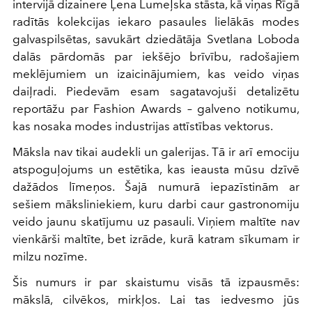
intervijā dizainere Ļena Lumeļska stāsta, kā viņas Rīgā
radītās kolekcijas iekaro pasaules lielākās modes
galvaspilsētas, savukārt dziedātāja Svetlana Loboda
dalās pārdomās par iekšējo brīvību, radošajiem
meklējumiem un izaicinājumiem, kas veido viņas
daiļradi. Piedevām esam sagatavojuši detalizētu
reportāžu par Fashion Awards – galveno notikumu,
kas nosaka modes industrijas attīstības vektorus.
Māksla nav tikai audekli un galerijas. Tā ir arī emociju
atspoguļojums un estētika, kas ieausta mūsu dzīvē
dažādos līmeņos. Šajā numurā iepazīstinām ar
sešiem māksliniekiem, kuru darbi caur gastronomiju
veido jaunu skatījumu uz pasauli. Viņiem maltīte nav
vienkārši maltīte, bet izrāde, kurā katram sīkumam ir
milzu nozīme.
Šis numurs ir par skaistumu visās tā izpausmēs:
mākslā, cilvēkos, mirkļos. Lai tas iedvesmo jūs