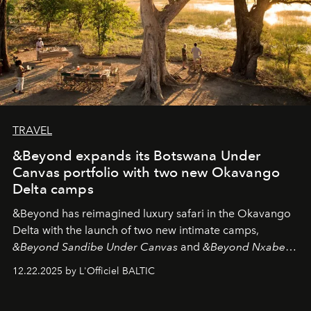
TRAVEL
&Beyond expands its Botswana Under
Canvas portfolio with two new Okavango
Delta camps
&Beyond
has reimagined luxury safari in the Okavango
Delta with the launch of two new intimate camps,
&Beyond Sandibe Under Canvas
and
&Beyond Nxabega
Under Canvas
. Together with the newly refurbished
12.22.2025 by L'Officiel BALTIC
&Beyond Chobe Under Canvas
, they complete a
seamless seven-night circuit through Botswana’s most