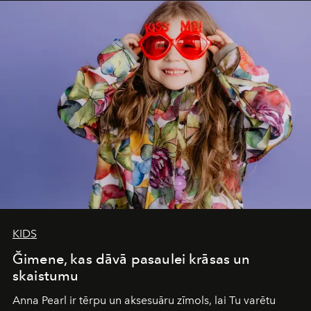
iconic wild places, a journey offering a rare combination
of adventure, intimacy, and sustainability.
Botswana
Under Canvas
is not a lodge — it’s the wild, felt, heard,
and breathed — an experience where comfort and
wilderness merge so completely that you become part
of it.
KIDS
Ğimene, kas dāvā pasaulei krāsas un
skaistumu
Anna Pearl
ir tērpu un aksesuāru zīmols, lai Tu varētu