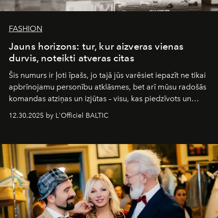
FASHION
Jauns horizons: tur, kur aizveras vienas
durvis, noteikti atveras citas
Šis numurs ir ļoti īpašs, jo tajā jūs varēsiet iepazīt ne tikai
apbrīnojamu personību atklāsmes, bet arī mūsu radošās
komandas atziņas un izjūtas – visu, kas piedzīvots un
pārdzīvots šo gandrīz 20 gadu laikā, veidojot žurnālu.
12.30.2025 by L'Officiel BALTIC
Šajā brīdī mums svarīgi pateikties visiem, kas bija kopā
ar mums. Tās nav atvadas, bet gan cita, jauna ceļa
sākums. Ar vissirsnīgākajiem laba vēlējumiem jūsu
L’Officiel Baltic
komanda.