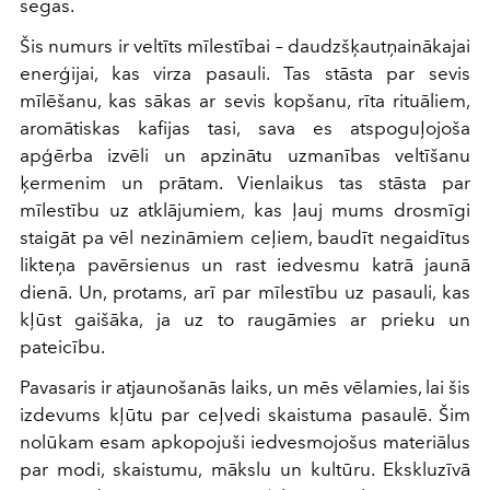
segas.
Šis numurs ir veltīts mīlestībai – daudzšķautņainākajai
enerģijai, kas virza pasauli. Tas stāsta par sevis
mīlēšanu, kas sākas ar sevis kopšanu, rīta rituāliem,
aromātiskas kafijas tasi, sava es atspoguļojoša
apģērba izvēli un apzinātu uzmanības veltīšanu
ķermenim un prātam. Vienlaikus tas stāsta par
mīlestību uz atklājumiem, kas ļauj mums drosmīgi
staigāt pa vēl nezināmiem ceļiem, baudīt negaidītus
likteņa pavērsienus un rast iedvesmu katrā jaunā
dienā. Un, protams, arī par mīlestību uz pasauli, kas
kļūst gaišāka, ja uz to raugāmies ar prieku un
pateicību.
Pavasaris ir atjaunošanās laiks, un mēs vēlamies, lai šis
izdevums kļūtu par ceļvedi skaistuma pasaulē. Šim
nolūkam esam apkopojuši iedvesmojošus materiālus
par modi, skaistumu, mākslu un kultūru. Ekskluzīvā