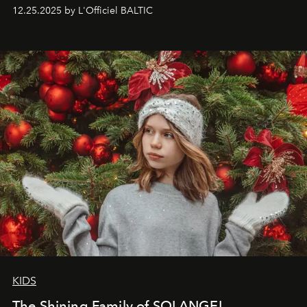
to capture
Timeless Allure
in daylight, to show luxury
12.25.2025 by L'Officiel BALTIC
that lives freely, confidently, and without permission. I
wanted her to feel radiant under the sun, where
elegance is not hidden by darkness but revealed
through clarity, movement, and presence."
KIDS
The Shining Family of SOLANGEL