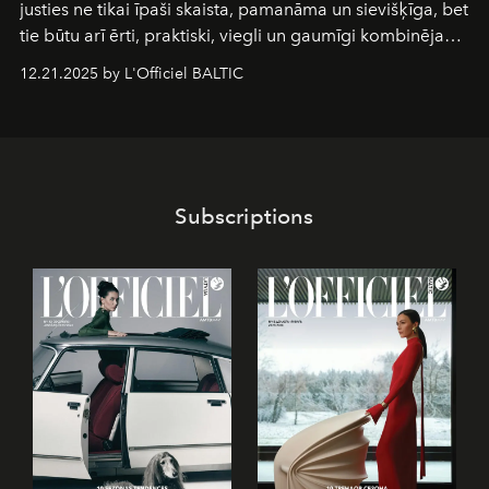
justies ne tikai īpaši skaista, pamanāma un sievišķīga, bet
tie būtu arī ērti, praktiski, viegli un gaumīgi kombinējami
gan savā starpā, gan varētu pavadīt Tevi jebkuros dzīves
12.21.2025 by L'Officiel BALTIC
piedzīvojumos.
Subscriptions