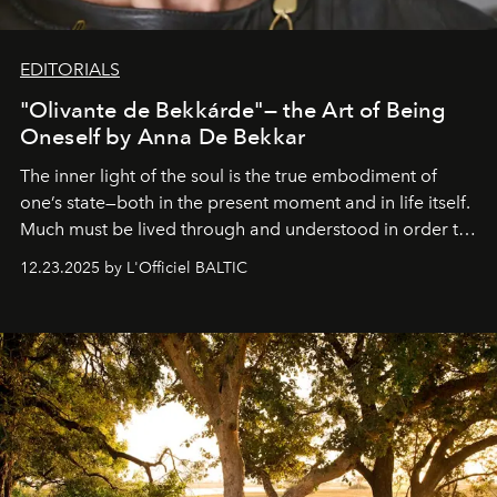
EDITORIALS
"Olivante de Bekkárde"— the Art of Being
Oneself by Anna De Bekkar
The inner light of the soul is the true embodiment of
one’s state—both in the present moment and in life itself.
Much must be lived through and understood in order to
preserve that crystal clarity of awareness, which not
12.23.2025 by L'Officiel BALTIC
everyone sees at once, not everyone understands
immediately, and not everyone is ready to accept right
away. Time is essential, for beneath countless irresistible
masks, something truly beautiful hides modestly, without
seeking attention. To perceive the real essence, one
needs the art of reinterpretation. We have named this
look "Olivante".