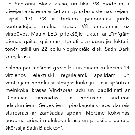
un Santorini Black krāsā, un tikai V8 modelim ir
pieejama sistēma ar četrām izplūdes sistēmas izejām.
Tāpat 130 V8 ir bīdāms panorāmas jumts
kontrastējošā melnā krāsā, V8 emblēmas uz
virsbūves, Matrix LED priekšējie lukturi ar zīmīgām
dienas gaitas gaismām, tonēti aizmugurējie lukturi,
tonēti stikli un 22 collu vieglmetāla diski Satin Dark
Grey krāsā.
Salonā par mašīnas greznību un dinamiku liecina 14
virzienos elektriski regulējami, apsildāmi un
ventilējami sēdekļi ar atmiņas funkciju. Tie ir apšūti ar
melnkoka krāsas Vindzoras ādu un papildināti ar
Dinamica zamšādas un Robustec auduma
ielaidumiem. Sēdekļiem pieskaņotais apsildāmais
stūresrats ar zamšādas apdari, Morzine kokvilnas
auduma griesti melnkoka krāsā un priekšējā paneļa
šķērssija Satin Black tonī.