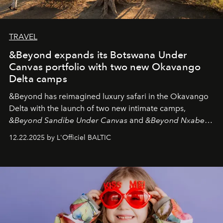
TRAVEL
&Beyond expands its Botswana Under
Canvas portfolio with two new Okavango
Delta camps
&Beyond
has reimagined luxury safari in the Okavango
Delta with the launch of two new intimate camps,
&Beyond Sandibe Under Canvas
and
&Beyond Nxabega
Under Canvas
. Together with the newly refurbished
12.22.2025 by L'Officiel BALTIC
&Beyond Chobe Under Canvas
, they complete a
seamless seven-night circuit through Botswana’s most
iconic wild places, a journey offering a rare combination
of adventure, intimacy, and sustainability.
Botswana
Under Canvas
is not a lodge — it’s the wild, felt, heard,
and breathed — an experience where comfort and
wilderness merge so completely that you become part