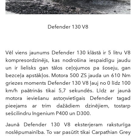
Defender 130 V8
Vēl viens jaunums Defender 130 klāstā ir 5 litru V8
kompresordzinējs, kas nodrošina iespaidīgu jaudu
un ir lielisks gan tālos ceļojumos pa šoseju, gan
bezceļa apstākļos. Motora 500 ZS jauda un 610 Nm
griezes moments Defender 130 V8 ļauj no 0 līdz 100
km/h paātrinās tikai 5,7 sekundēs. Līdz ar jaunā
motora ieviešanu astoņvietīgais Defender tagad
pieejams ar trim dažādiem dzinējiem, tostarp
sešcilindru Ingenium P400 un D300.
Jaunā Defender 130 V8 eksterjeram raksturīga
noslēpumainība. To var pasūtīt tikai Carpathian Grey