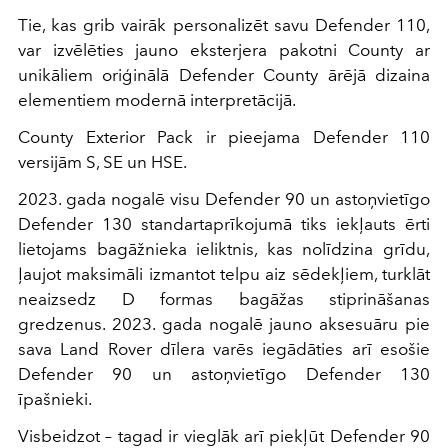
Tie, kas grib vairāk personalizēt savu Defender 110,
var izvēlēties jauno eksterjera pakotni County ar
unikāliem oriģinālā Defender County ārējā dizaina
elementiem modernā interpretācijā.
County Exterior Pack ir pieejama Defender 110
versijām S, SE un HSE.
2023. gada nogalē visu Defender 90 un astoņvietīgo
Defender 130 standartaprīkojumā tiks iekļauts ērti
lietojams bagāžnieka ieliktnis, kas nolīdzina grīdu,
ļaujot maksimāli izmantot telpu aiz sēdekļiem, turklāt
neaizsedz D formas bagāžas stiprināšanas
gredzenus. 2023. gada nogalē jauno aksesuāru pie
sava Land Rover dīlera varēs iegādāties arī esošie
Defender 90 un astoņvietīgo Defender 130
īpašnieki.
Visbeidzot – tagad ir vieglāk arī piekļūt Defender 90