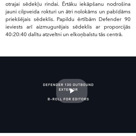
otrajai sēdekļu rindai. Ērtāku iekāpšanu nodrošina
jauni cilpveida rokturi un ātri nolokāms un pabīdāms
priekšējais sēdeklis. Papildu ērtībām Defender 90
ieviests arī aizmugurējais sēdeklis ar proporcijās
40:20:40 dalītu atzveltni un elkoņbalstu tās centrā.
Play
Video