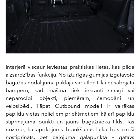
Interjerā viscaur ieviestas praktiskas lietas, kas pilda
aizsardzības funkciju. No izturīgas gumijas izgatavoto
bagāžas nodalījuma paklāju var atlocīt, lai nesabojātu
bamperu, kad mašīnā tiek iekrauti smagi vai
neparocīgi objekti, piemēram, čemodāni un
velosipēdi. Tāpat Outbound modelī ir vairākas
papildu vietas nelieliem priekšmetiem, kā arī papildu
stiprinājuma punkti un jauns bagāžnieka tīkls. Tas
nozīmē, ka aprīkojums braukšanas laikā būs droši
nostiprināts, bet ceļojuma galapunktā – gatavs