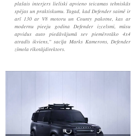
plašais interjers lieliski apvieno teicamas tehniskās
spējas un praktiskumu. Tagad, kad Defender saimē ir
arī 130 ar V8 motoru un County pakotne, kas ar
modernu pieeju godina Defender izcelsmi, mūsu
apvidus auto piedāvājumā sev piemērotāko 4x4
atradīs ikviens,” sacīja Marks Kamerons, Defender
zīmola rīkotājdirektors.