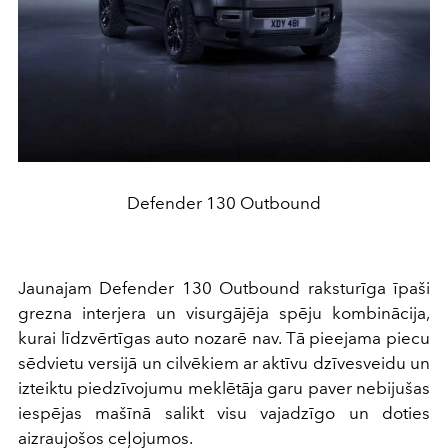
Defender 130 Outbound
Jaunajam Defender 130 Outbound raksturīga īpaši
grezna interjera un visurgājēja spēju kombinācija,
kurai līdzvērtīgas auto nozarē nav. Tā pieejama piecu
sēdvietu versijā un cilvēkiem ar aktīvu dzīvesveidu un
izteiktu piedzīvojumu meklētāja garu paver nebijušas
iespējas mašīnā salikt visu vajadzīgo un doties
aizraujošos ceļojumos.