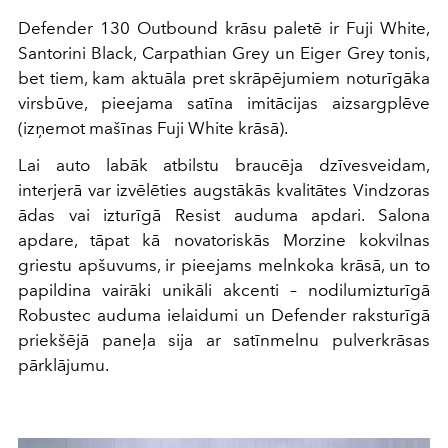
Defender 130 Outbound krāsu paletē ir Fuji White,
Santorini Black, Carpathian Grey un Eiger Grey tonis,
bet tiem, kam aktuāla pret skrāpējumiem noturīgāka
virsbūve, pieejama satīna imitācijas aizsargplēve
(izņemot mašīnas Fuji White krāsā).
Lai auto labāk atbilstu braucēja dzīvesveidam,
interjerā var izvēlēties augstākās kvalitātes Vindzoras
ādas vai izturīgā Resist auduma apdari. Salona
apdare, tāpat kā novatoriskās Morzine kokvilnas
griestu apšuvums, ir pieejams melnkoka krāsā, un to
papildina vairāki unikāli akcenti – nodilumizturīgā
Robustec auduma ielaidumi un Defender raksturīgā
priekšējā paneļa sija ar satīnmelnu pulverkrāsas
pārklājumu.