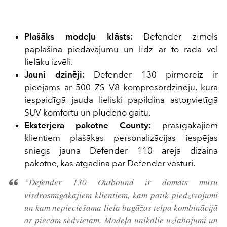
Plašāks modeļu klāsts:
Defender zīmols
paplašina piedāvājumu un līdz ar to rada vēl
lielāku izvēli.
Jauni dzinēji:
Defender 130 pirmoreiz ir
pieejams ar 500 ZS V8 kompresordzinēju, kura
iespaidīgā jauda lieliski papildina astoņvietīgā
SUV komfortu un plūdeno gaitu.
Eksterjera pakotne County:
prasīgākajiem
klientiem plašākas personalizācijas iespējas
sniegs jauna Defender 110 ārējā dizaina
pakotne, kas atgādina par Defender vēsturi.
“Defender 130 Outbound ir domāts mūsu
visdrosmīgākajiem klientiem, kam patīk piedzīvojumi
un kam nepieciešama liela bagāžas telpa kombinācijā
ar piecām sēdvietām. Modeļa unikālie uzlabojumi un