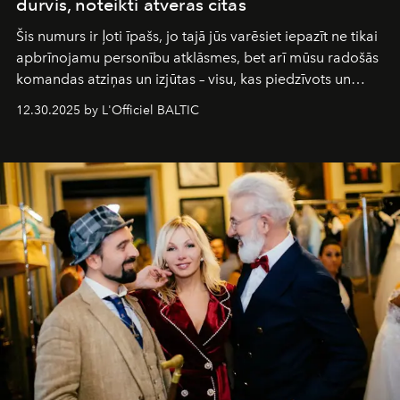
durvis, noteikti atveras citas
Šis numurs ir ļoti īpašs, jo tajā jūs varēsiet iepazīt ne tikai
apbrīnojamu personību atklāsmes, bet arī mūsu radošās
komandas atziņas un izjūtas – visu, kas piedzīvots un
pārdzīvots šo gandrīz 20 gadu laikā, veidojot žurnālu.
12.30.2025 by L'Officiel BALTIC
Šajā brīdī mums svarīgi pateikties visiem, kas bija kopā
ar mums. Tās nav atvadas, bet gan cita, jauna ceļa
sākums. Ar vissirsnīgākajiem laba vēlējumiem jūsu
L’Officiel Baltic
komanda.