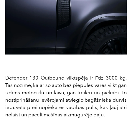
Defender 130 Outbound vilktspēja ir līdz 3000 kg.
Tas nozīmē, ka ar šo auto bez piepūles varēs vilkt gan
ūdens motociklu un laivu, gan treileri un piekabi. To
nostiprināšanu ievērojami atvieglo bagāžnieka durvīs
iebūvētā pneimopiekares vadības pults, kas ļauj ātri
nolaist un pacelt mašīnas aizmugurējo daļu.