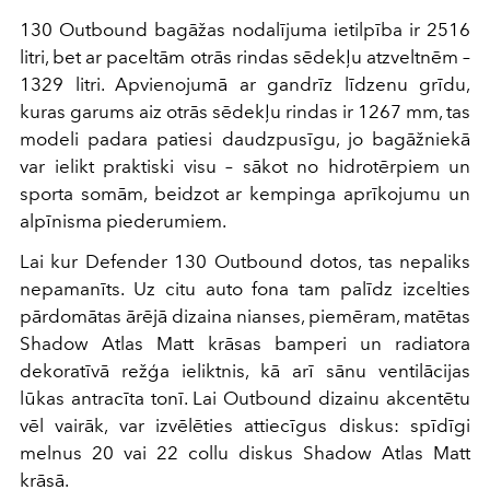
130 Outbound bagāžas nodalījuma ietilpība ir 2516
litri, bet ar paceltām otrās rindas sēdekļu atzveltnēm –
1329 litri. Apvienojumā ar gandrīz līdzenu grīdu,
kuras garums aiz otrās sēdekļu rindas ir 1267 mm, tas
modeli padara patiesi daudzpusīgu, jo bagāžniekā
var ielikt praktiski visu – sākot no hidrotērpiem un
sporta somām, beidzot ar kempinga aprīkojumu un
alpīnisma piederumiem.
Lai kur Defender 130 Outbound dotos, tas nepaliks
nepamanīts. Uz citu auto fona tam palīdz izcelties
pārdomātas ārējā dizaina nianses, piemēram, matētas
Shadow Atlas Matt krāsas bamperi un radiatora
dekoratīvā režģa ieliktnis, kā arī sānu ventilācijas
lūkas antracīta tonī. Lai Outbound dizainu akcentētu
vēl vairāk, var izvēlēties attiecīgus diskus: spīdīgi
melnus 20 vai 22 collu diskus Shadow Atlas Matt
krāsā.