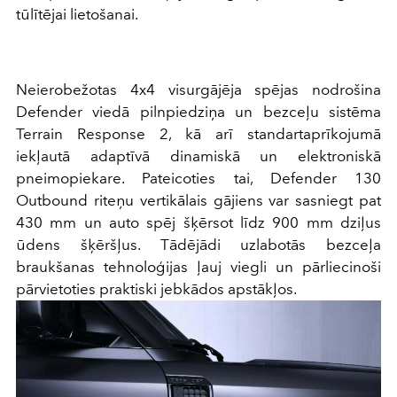
tūlītējai lietošanai.
Neierobežotas 4x4 visurgājēja spējas nodrošina
Defender viedā pilnpiedziņa un bezceļu sistēma
Terrain Response 2, kā arī standartaprīkojumā
iekļautā adaptīvā dinamiskā un elektroniskā
pneimopiekare. Pateicoties tai, Defender 130
Outbound riteņu vertikālais gājiens var sasniegt pat
430 mm un auto spēj šķērsot līdz 900 mm dziļus
ūdens šķēršļus. Tādējādi uzlabotās bezceļa
braukšanas tehnoloģijas ļauj viegli un pārliecinoši
pārvietoties praktiski jebkādos apstākļos.