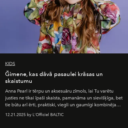
of it.
KIDS
Ğimene, kas dāvā pasaulei krāsas un
skaistumu
Anna Pearl
ir tērpu un aksesuāru zīmols, lai Tu varētu
justies ne tikai īpaši skaista, pamanāma un sievišķīga, bet
tie būtu arī ērti, praktiski, viegli un gaumīgi kombinējami
gan savā starpā, gan varētu pavadīt Tevi jebkuros dzīves
12.21.2025 by L'Officiel BALTIC
piedzīvojumos.