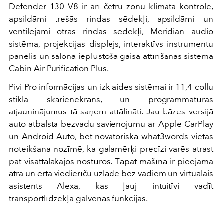
Defender 130 V8 ir arī četru zonu klimata kontrole,
apsildāmi trešās rindas sēdekļi, apsildāmi un
ventilējami otrās rindas sēdekļi, Meridian audio
sistēma, projekcijas displejs, interaktīvs instrumentu
panelis un salonā ieplūstošā gaisa attīrīšanas sistēma
Cabin Air Purification Plus.
Pivi Pro informācijas un izklaides sistēmai ir 11,4 collu
stikla skārienekrāns, un programmatūras
atjauninājumus tā saņem attālināti. Jau bāzes versijā
auto atbalsta bezvadu savienojumu ar Apple CarPlay
un Android Auto, bet novatoriskā what3words vietas
noteikšana nozīmē, ka galamērķi precīzi varēs atrast
pat visattālākajos nostūros. Tāpat mašīnā ir pieejama
ātra un ērta viedierīču uzlāde bez vadiem un virtuālais
asistents Alexa, kas ļauj intuitīvi vadīt
transportlīdzekļa galvenās funkcijas.