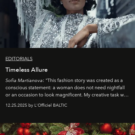
EDITORIALS
Timeless Allure
Sofia Martianova
: "This fashion story was created as a
conscious statement: a woman does not need nightfall
or an occasion to look magnificent. My creative task was
to capture
Timeless Allure
in daylight, to show luxury
12.25.2025 by L'Officiel BALTIC
that lives freely, confidently, and without permission. I
wanted her to feel radiant under the sun, where
elegance is not hidden by darkness but revealed
through clarity, movement, and presence."