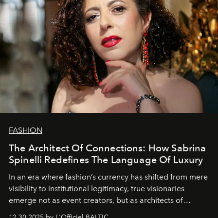
FASHION
The Architect Of Connections: How Sabrina
Spinelli Redefines The Language Of Luxury
In an era where fashion’s currency has shifted from mere
visibility to institutional legitimacy, true visionaries
emerge not as event creators, but as architects of
ecosystems.
Sabrina Spinelli
embodies this evolution—a
12.30.2025 by L'Officiel BALTIC