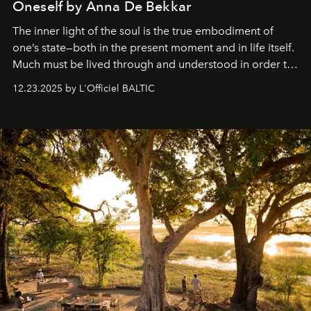
Oneself by Anna De Bekkar
The inner light of the soul is the true embodiment of
one’s state—both in the present moment and in life itself.
Much must be lived through and understood in order to
preserve that crystal clarity of awareness, which not
12.23.2025 by L'Officiel BALTIC
everyone sees at once, not everyone understands
immediately, and not everyone is ready to accept right
away. Time is essential, for beneath countless irresistible
masks, something truly beautiful hides modestly, without
seeking attention. To perceive the real essence, one
needs the art of reinterpretation. We have named this
look "Olivante".