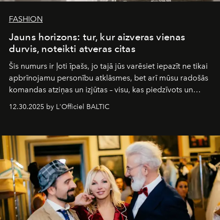
FASHION
Jauns horizons: tur, kur aizveras vienas
durvis, noteikti atveras citas
Šis numurs ir ļoti īpašs, jo tajā jūs varēsiet iepazīt ne tikai
apbrīnojamu personību atklāsmes, bet arī mūsu radošās
komandas atziņas un izjūtas – visu, kas piedzīvots un
pārdzīvots šo gandrīz 20 gadu laikā, veidojot žurnālu.
12.30.2025 by L'Officiel BALTIC
Šajā brīdī mums svarīgi pateikties visiem, kas bija kopā
ar mums. Tās nav atvadas, bet gan cita, jauna ceļa
sākums. Ar vissirsnīgākajiem laba vēlējumiem jūsu
L’Officiel Baltic
komanda.