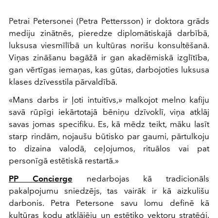
Petrai Petersonei (
Petra Pettersson
) ir doktora grāds
mediju zinātnēs, pieredze diplomātiskajā darbībā,
luksusa viesmīlībā un kultūras norišu konsultēšanā.
Viņas zināšanu bagāžā ir gan akadēmiskā izglītība,
gan vērtīgas iemaņas, kas gūtas, darbojoties luksusa
klases dzīvesstila pārvaldībā.
«Mans darbs ir ļoti intuitīvs,» malkojot melno kafiju
savā rūpīgi iekārtotajā bēniņu dzīvoklī, viņa atklāj
savas jomas specifiku. Es, kā mēdz teikt, māku lasīt
starp rindām, nojaušu būtisko par gaumi, pārtulkoju
to dizaina valodā, ceļojumos, rituālos vai pat
personīgā estētiskā restartā.»
PP Concierge
nedarbojas kā tradicionāls
pakalpojumu sniedzējs, tas vairāk ir kā aizkulišu
darbonis. Petra Petersone savu lomu definē kā
kultūras kodu atklājēju un estētiko vektoru stratēģi.