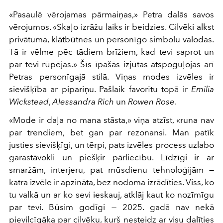
«Pasaulē vērojamas pārmaiņas,» Petra dalās savos
vērojumos. «Skaļo izrāžu laiks ir beidzies. Cilvēki alkst
privātuma, klātbūtnes un personīgo simbolu valodas.
Tā ir vēlme pēc tādiem brīžiem, kad tevi saprot un
par tevi rūpējas.» Šīs īpašās izjūtas atspoguļojas arī
Petras personīgajā stilā. Viņas modes izvēles ir
sievišķība ar pipariņu. Pašlaik favorītu topā ir
Emilia
Wickstead
,
Alessandra Rich
un
Rowen Rose
.
«Mode ir daļa no mana stāsta,» viņa atzīst, «runa nav
par trendiem, bet gan par rezonansi. Man patīk
justies sievišķīgi, un tērpi, pats izvēles process uzlabo
garastāvokli un piešķir pārliecību. Līdzīgi ir ar
smaržām, interjeru, pat mūsdienu tehnoloģijām —
katra izvēle ir apzināta, bez nodoma izrādīties. Viss, ko
tu valkā un ar ko sevi ieskauj, atklāj kaut ko nozīmīgu
par tevi. Būsim godīgi — 2025. gadā nav nekā
pievilcīgāka par cilvēku, kurš nesteidz ar visu dalīties