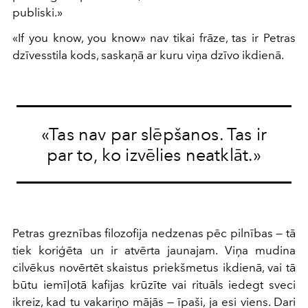
publiski.»
«If you know, you know» nav tikai frāze, tas ir Petras
dzīvesstila kods, saskaņā ar kuru viņa dzīvo ikdienā.
«Tas nav par slēpšanos. Tas ir
par to, ko izvēlies neatklāt.»
Petras greznības filozofija nedzenas pēc pilnības — tā
tiek koriģēta un ir atvērta jaunajam. Viņa mudina
cilvēkus novērtēt skaistus priekšmetus ikdienā, vai tā
būtu iemīļotā kafijas krūzīte vai rituāls iedegt sveci
ikreiz, kad tu vakariņo mājās — īpaši, ja esi viens. Dari