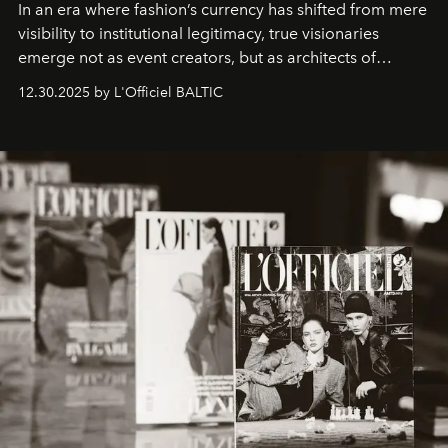
In an era where fashion’s currency has shifted from mere
visibility to institutional legitimacy, true visionaries
emerge not as event creators, but as architects of
ecosystems.
Sabrina Spinelli
embodies this evolution—a
12.30.2025 by L'Officiel BALTIC
brand strategist with three decades of mastery in luxury,
whose work transcends consultancy to become a living
framework where creativity, commerce, and culture
converge with surgical precision.