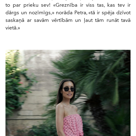
to par prieku sev! «Greznība ir viss tas, kas tev ir
dārgs un nozīmīgs,» norāda Petra, «tā ir spēja dzīvot
saskaņā ar savām vērtībām un ļaut tām runāt tavā
vietā.»