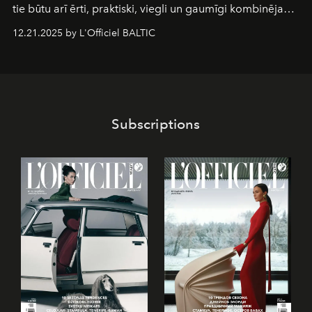
tie būtu arī ērti, praktiski, viegli un gaumīgi kombinējami
gan savā starpā, gan varētu pavadīt Tevi jebkuros dzīves
12.21.2025 by L'Officiel BALTIC
piedzīvojumos.
Subscriptions