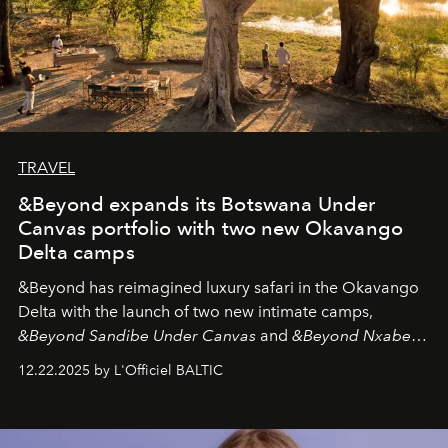
TRAVEL
&Beyond expands its Botswana Under
Canvas portfolio with two new Okavango
Delta camps
&Beyond
has reimagined luxury safari in the Okavango
Delta with the launch of two new intimate camps,
&Beyond Sandibe Under Canvas
and
&Beyond Nxabega
Under Canvas
. Together with the newly refurbished
12.22.2025 by L'Officiel BALTIC
&Beyond Chobe Under Canvas
, they complete a
seamless seven-night circuit through Botswana’s most
iconic wild places, a journey offering a rare combination