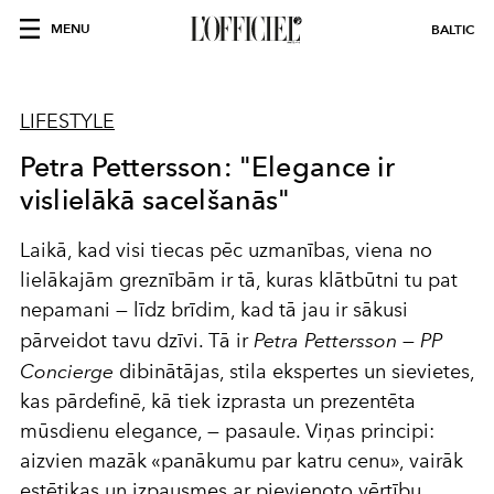
MENU
BALTIC
LIFESTYLE
Petra Pettersson: "Elegance ir
vislielākā sacelšanās"
Laikā, kad visi tiecas pēc uzmanības, viena no
lielākajām greznībām ir tā, kuras klātbūtni tu pat
nepamani — līdz brīdim, kad tā jau ir sākusi
pārveidot tavu dzīvi. Tā ir
Petra Pettersson
—
PP
Concierge
dibinātājas, stila ekspertes un sievietes,
kas pārdefinē, kā tiek izprasta un prezentēta
mūsdienu elegance, — pasaule. Viņas principi:
aizvien mazāk «panākumu par katru cenu», vairāk
estētikas un izpausmes ar pievienoto vērtību.