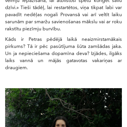
vēlmju iepazīšana, lai atbilstoši spētu koriģēt savu
dzīvi.» Tieši tādēļ, lai restartētos, viņa tikpat labi var
pavadīt nedēļas nogali Provansā vai arī veltīt laiku
sarunām par smaržu savienošanas mākslu vai ar roku
rakstītu piezīmju burvību.
Kāds ir Petras pēdējā laikā neaizmirstamākais
pirkums? Tā ir pēc pasūtījuma šūta zamšādas jaka.
Un ja nepieciešama dopamīna deva? Izjādes, ilgāks
laiks vannā un mājās gatavotas vakariņas ar
draugiem.