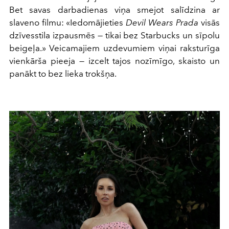
Bet savas darbadienas viņa smejot salīdzina ar
slaveno filmu: «Iedomājieties
Devil Wears Prada
visās
dzīvesstila izpausmēs — tikai bez Starbucks un sīpolu
beigeļa.» Veicamajiem uzdevumiem viņai raksturīga
vienkārša pieeja — izcelt tajos nozīmīgo, skaisto un
panākt to bez lieka trokšņa.