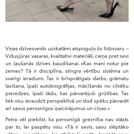
Viņas dzīvesveids uzskatāmi atspoguļo šo līdzsvaru —
Vidusjūras vasaras, kvalitatīvi materiāli, cieņa pret sevi
un ļaušanās dzīves baudīšanai. «Kas mani notur pie
zemes? Tā ir disciplīna, stingra vērtību sistēma un
svarīgi ieradumi. Tas ir brīvprātīgais darbs, grāmatu
lasīšana, īpaši autobiogrāfijas, mācīšanās no cilvēku
pieredzes, īpaši tādu, kas pārvarējuši grūtības. Tas
liek visu ieraudzīt perspektīvā un dod spēku pārvarēt
arī savus personīgos izaicinājumus un cīņas.»
Petra vēl piebilst, ka personīgā greznība nav stāsts
par to, lai paspētu visu. «Tā ir sevis, savu slēptāko