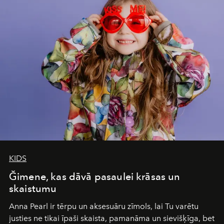
of adventure, intimacy, and sustainability.
Botswana
Under Canvas
is not a lodge — it’s the wild, felt, heard,
and breathed — an experience where comfort and
wilderness merge so completely that you become part
of it.
KIDS
Ğimene, kas dāvā pasaulei krāsas un
skaistumu
Anna Pearl
ir tērpu un aksesuāru zīmols, lai Tu varētu
justies ne tikai īpaši skaista, pamanāma un sievišķīga, bet