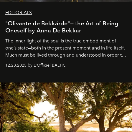
EDITORIALS
"Olivante de Bekkárde"— the Art of Being
Oneself by Anna De Bekkar
The inner light of the soul is the true embodiment of
one’s state—both in the present moment and in life itself.
Much must be lived through and understood in order to
preserve that crystal clarity of awareness, which not
12.23.2025 by L'Officiel BALTIC
everyone sees at once, not everyone understands
immediately, and not everyone is ready to accept right
away. Time is essential, for beneath countless irresistible
masks, something truly beautiful hides modestly, without
seeking attention. To perceive the real essence, one
needs the art of reinterpretation. We have named this
look "Olivante".