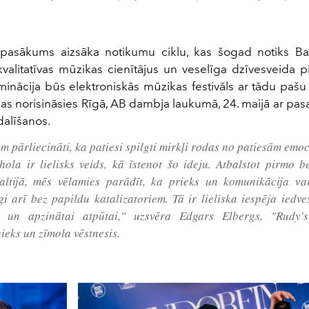
pasākums aizsāka notikumu ciklu, kas šogad notiks Balti
valitatīvas mūzikas cienītājus un veselīga dzīvesveida pi
lminācija būs elektroniskās mūzikas festivāls ar tādu pa
kas norisināsies Rīgā, AB dambja laukumā, 24. maijā ar pa
dalīšanos.
m pārliecināti, ka patiesi spilgti mirkļi rodas no patiesām emoc
hola ir lielisks veids, kā īstenot šo ideju. Atbalstot pirmo b
Baltijā, mēs vēlamies parādīt, ka prieks un komunikācija va
īgi arī bez papildu katalizatoriem. Tā ir lieliska iespēja iedv
ai un apzinātai atpūtai," uzsvēra Edgars Elbergs, "Rudy
ieks un zīmola vēstnesis.