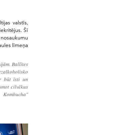
jas valstīs,
ekritējus. Šī
šu nosaukumu
saules līmeņa
ijām. Ballītes
ezalkoholisko
r būt īsti un
esmot cilvēkus
's Kombucha"