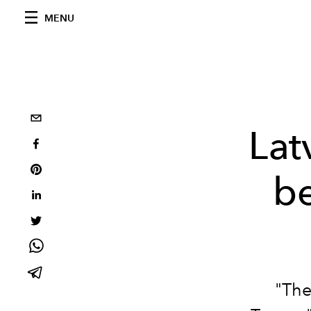
MENU
Lat
be
"The