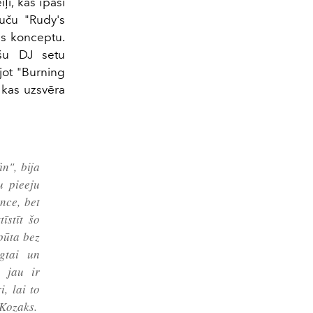
ļi, kas īpaši
uču "Rudy's
as konceptu.
ašu DJ setu
ojot "Burning
, kas uzsvēra
n", bija
u pieeju
nce, bet
īstīt šo
tpūta bez
lgtai un
s jau ir
, lai to
 Kozaks.