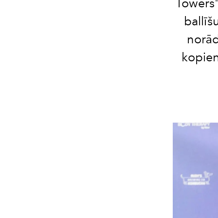
Towers"
ballīš
norād
kopien