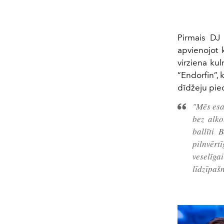
Pirmais DJ 
apvienojot k
virziena ku
“Endorfin”, 
dīdžeju pie
"Mēs esa
bez alko
ballīti 
pilnvērt
veselīg
līdzīpašn