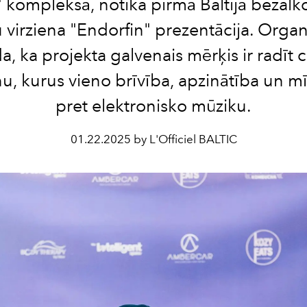
 kompleksā, notika pirmā Baltijā bezalk
u virziena "Endorfin" prezentācija. Organ
a, ka projekta galvenais mērķis ir radīt c
u, kurus vieno brīvība, apzinātība un mī
pret elektronisko mūziku.
01.22.2025 by L'Officiel BALTIC