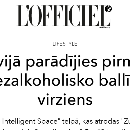
LIFESTYLE
vijā parādījies pir
zalkoholisko ball
virziens
 Intelligent Space" telpā, kas atrodas "