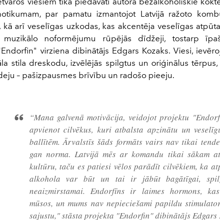
varos viesiem tika piedāvāti autora bezalkoholiskie koktei
 notikumam, par pamatu izmantojot Latvijā ražoto komb
kā arī veselīgas uzkodas, kas akcentēja veselīgas atpūt
 muzikālo noformējumu rūpējās dīdžeji, tostarp īp
Endorfin" virziena dibinātājs Edgars Kozaks. Viesi, ievēr
la stila dreskodu, izvēlējās spilgtus un oriģinālus tērpus
eju – pašizpausmes brīvību un radošo pieeju.
“Mana galvenā motivācija, veidojot projektu "Endorfi
apvienot cilvēkus, kuri atbalsta apzinātu un veselīg
ballītēm. Ārvalstīs šāds formāts vairs nav tikai tende
gan norma. Latvijā mēs ar komandu tikai sākam att
kultūru, taču es patiesi vēlos parādīt cilvēkiem, ka a
alkohola var būt un tai ir jābūt bagātīgai, spi
neaizmirstamai. Endorfīns ir laimes hormons, ka
mūsos, un mums nav nepieciešami papildu stimulatori
sajustu," stāsta projekta "Endorfin" dibinātājs Edgars