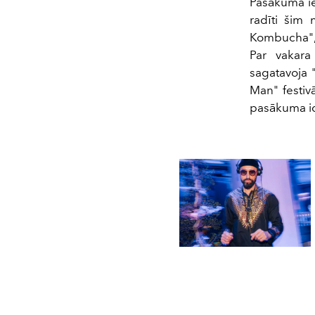
Pasākuma iet
radīti šim
Kombucha", 
Par vakara
sagatavoja "
Man" festivā
pasākuma id