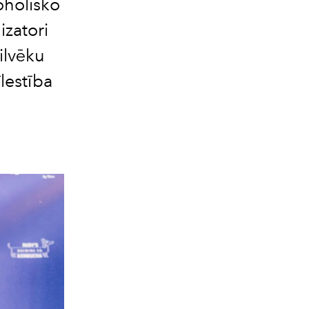
oholisko
izatori
ilvēku
lestība