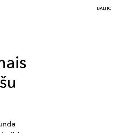
BALTIC
mais
īšu
Zunda