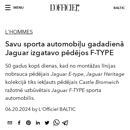
MENU
BALTIC
L'HOMMES
Savu sporta automobiļu gadadienā
Jaguar izgatavo pēdējos F-TYPE
50 gadus kopš dienas, kad no montāžas līnijas
nobrauca pēdējais
Jaguar E-type
,
Jaguar Heritage
kolekcijā tiks iekļauts pēdējais
Castle Bromwich
ražotnē uzbūvētais
Jaguar F-TYPE
sporta
automobilis.
06.20.2024 by L'Officiel BALTIC