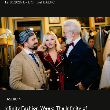
12.30.2025 by L'Officiel BALTIC
Šajā brīdī mums svarīgi pateikties visiem, kas bija kopā
ar mums. Tās nav atvadas, bet gan cita, jauna ceļa
sākums. Ar vissirsnīgākajiem laba vēlējumiem jūsu
L’Officiel Baltic
komanda.
FASHION
Infinity Fashion Week: The Infinity of