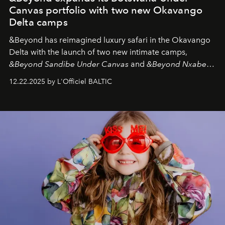
Canvas portfolio with two new Okavango
Delta camps
&Beyond
has reimagined luxury safari in the Okavango
Delta with the launch of two new intimate camps,
&Beyond Sandibe Under Canvas
and
&Beyond Nxabega
Under Canvas
. Together with the newly refurbished
12.22.2025 by L'Officiel BALTIC
&Beyond Chobe Under Canvas
, they complete a
seamless seven-night circuit through Botswana’s most
iconic wild places, a journey offering a rare combination
of adventure, intimacy, and sustainability.
Botswana
Under Canvas
is not a lodge — it’s the wild, felt, heard,
and breathed — an experience where comfort and
wilderness merge so completely that you become part
of it.