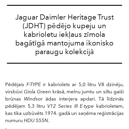
Jaguar Daimler Heritage Trust
(JDHT) pēdējo kupeju un
kabrioletu iekļaus zīmola
bagātīgā mantojuma ikonisko
paraugu kolekcijā
Pēdējais
F-TYPE
ir kabriolets ar 5,0 litru V8 dzinēju,
virsbūvi
Giola Green
krāsā, melnu jumtu un siltu gaiši
brūnas
Windsor
ādas interjera apdari. Tā līdzinās
pēdējam 5,3 litru
V12 Series III E-type
kabrioletam,
kas tika uzbūvēts 1974. gadā un saņēma reģistrācijas
numuru
HDU 555N
.