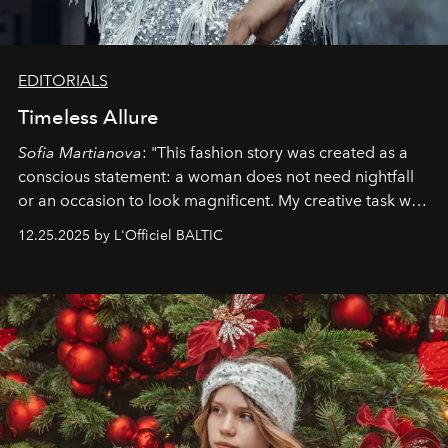
EDITORIALS
Timeless Allure
Sofia Martianova
: "This fashion story was created as a
conscious statement: a woman does not need nightfall
or an occasion to look magnificent. My creative task was
to capture
Timeless Allure
in daylight, to show luxury
12.25.2025 by L'Officiel BALTIC
that lives freely, confidently, and without permission. I
wanted her to feel radiant under the sun, where
elegance is not hidden by darkness but revealed
through clarity, movement, and presence."