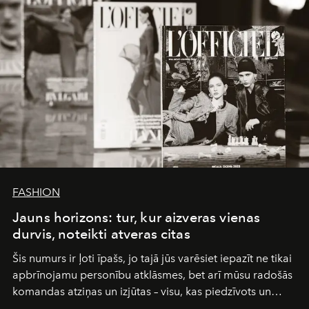
FASHION
Jauns horizons: tur, kur aizveras vienas
durvis, noteikti atveras citas
Šis numurs ir ļoti īpašs, jo tajā jūs varēsiet iepazīt ne tikai
apbrīnojamu personību atklāsmes, bet arī mūsu radošās
komandas atziņas un izjūtas – visu, kas piedzīvots un
pārdzīvots šo gandrīz 20 gadu laikā, veidojot žurnālu.