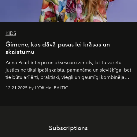
KIDS
Ğimene, kas dāvā pasaulei krāsas un
skaistumu
Anna Pearl
ir tērpu un aksesuāru zīmols, lai Tu varētu
justies ne tikai īpaši skaista, pamanāma un sievišķīga, bet
tie būtu arī ērti, praktiski, viegli un gaumīgi kombinējami
gan savā starpā, gan varētu pavadīt Tevi jebkuros dzīves
12.21.2025 by L'Officiel BALTIC
piedzīvojumos.
Subscriptions