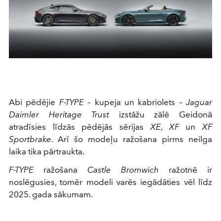
Abi pēdējie
F-TYPE
– kupeja un kabriolets –
Jaguar
Daimler Heritage Trust
izstāžu zālē Geidonā
atradīsies līdzās pēdējās sērijas
XE
,
XF
un
XF
Sportbrake
. Arī šo modeļu ražošana pirms neilga
laika tika pārtraukta.
F-TYPE
ražošana
Castle Bromwich
ražotnē ir
noslēgusies, tomēr modeli varēs iegādāties vēl līdz
2025. gada sākumam.