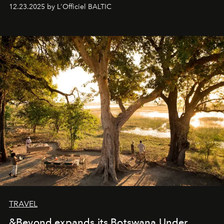
preserve that crystal clarity of awareness, which not
12.23.2025 by L'Officiel BALTIC
everyone sees at once, not everyone understands
immediately, and not everyone is ready to accept right
away. Time is essential, for beneath countless irresistible
masks, something truly beautiful hides modestly, without
seeking attention. To perceive the real essence, one
needs the art of reinterpretation. We have named this
look "Olivante".
TRAVEL
&Beyond expands its Botswana Under