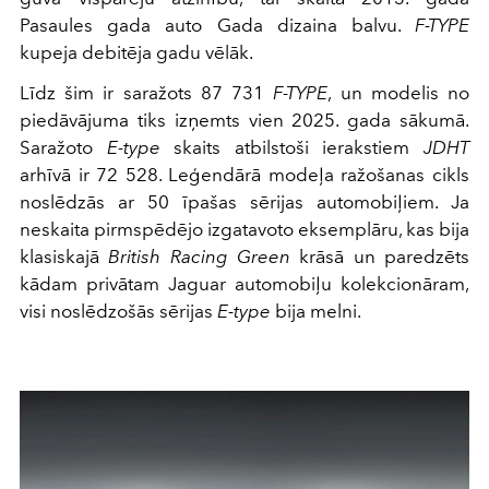
Pasaules gada auto Gada dizaina balvu.
F-TYPE
kupeja debitēja gadu vēlāk.
Līdz šim ir saražots 87 731
F-TYPE
, un modelis no
piedāvājuma tiks izņemts vien 2025. gada sākumā.
Saražoto
E-type
skaits atbilstoši ierakstiem
JDHT
arhīvā ir 72 528. Leģendārā modeļa ražošanas cikls
noslēdzās ar 50 īpašas sērijas automobiļiem. Ja
neskaita pirmspēdējo izgatavoto eksemplāru, kas bija
klasiskajā
British Racing Green
krāsā un paredzēts
kādam privātam Jaguar automobiļu kolekcionāram,
visi noslēdzošās sērijas
E-type
bija melni.