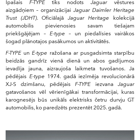
Īpašais
F-TYPE
tiks nodots
Jaguar
vēstures
aizgādņiem – organizācijai
Jaguar Daimler Heritage
Trust (JDHT)
. Oficiālajā
Jaguar Heritage
kolekcijā
automobilis pievienosies savam tiešajam
priekšgājējam –
E-type
– un piedalīsies vairākos
šogad plānotajos pasākumos un aktivitātēs.
F-TYPE
un
E-type
ražošana ar pusgadsimta starpību
beidzās gandrīz vienā dienā un abos gadījumos
ievadīja jauna, aizraujoša laikmeta tuvošanos. Ja
pēdējais
E-type
1974. gadā iezīmēja revolucionārā
XJ-S dzimšanu, pēdējais
F-TYPE
iezvana
Jaguar
gatavošanos vēl vērienīgākai transformācijai, kuras
karognesējs būs unikāls elektrisks četru durvju GT
automobilis, ko paredzēts prezentēt 2025. gadā.