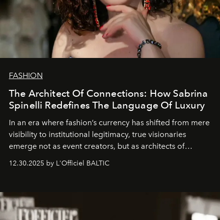
FASHION
The Architect Of Connections: How Sabrina
Spinelli Redefines The Language Of Luxury
In an era where fashion’s currency has shifted from mere
visibility to institutional legitimacy, true visionaries
emerge not as event creators, but as architects of
ecosystems.
Sabrina Spinelli
embodies this evolution—a
12.30.2025 by L'Officiel BALTIC
brand strategist with three decades of mastery in luxury,
whose work transcends consultancy to become a living
framework where creativity, commerce, and culture
converge with surgical precision.