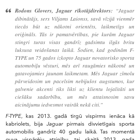
Rodons Glovers, Jaguar rīkotājdirektors:
“Jaguar
dibinātājs, sers Viljams Laionss, savā vīzijā vienmēr
tiecās būt uz nākotni orientēts, laikmetīgs un
oriģināls. Tās ir pamatvērtības, pie kurām Jaguar
stingri turas visas gandrīz gadsimtu ilgās britu
luksusa veidošanas laikā. Šodien, kad godinām F-
TYPE un 75 gados izkopto Jaguar novatorisko sporta
automobiļu vēsturi, mēs arī raugāmies nākotnē un
gatavojamies jaunam laikmetam. Mēs Jaguar zīmolu
pārveidosim un pacelsim nebijušos augstumos, kur
galvenie akcenti tiks likti uz klientu lojalitāti un
ciešāku sadarbību, un mēs attaisnosim savu
aicinājumu iedvesmot vairāk nekā citi.”
F-TYPE
, kas 2013. gadā tirgū vispirms ienāca kā
kabriolets, bija
Jaguar
pirmais divvietīgais sporta
automobilis gandrīz 40 gadu laikā. Tas momentā
guva vispārēju atzinību, tai skaitā 2013. gada