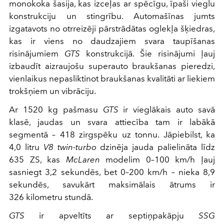
monokoka šasija, kas izceļas ar spēcīgu, īpaši vieglu
konstrukciju un stingrību. Automašīnas jumts
izgatavots no otrreizēji pārstrādātas oglekļa šķiedras,
kas ir viens no daudzajiem svara taupīšanas
risinājumiem
GTS
konstrukcijā. Šie risinājumi ļauj
izbaudīt aizraujošu superauto braukšanas pieredzi,
vienlaikus nepasliktinot braukšanas kvalitāti ar liekiem
trokšņiem un vibrāciju.
Ar 1520 kg pašmasu
GTS
ir vieglākais auto savā
klasē, jaudas un svara attiecība tam ir labākā
segmentā – 418 zirgspēku uz tonnu. Jāpiebilst, ka
4,0 litru
V8 twin-turbo
dzinēja jauda palielināta līdz
635 ZS, kas
McLaren
modelim 0–100 km/h ļauj
sasniegt 3,2 sekundēs, bet 0–200 km/h – nieka 8,9
sekundēs, savukārt maksimālais ātrums ir
326 kilometru stundā.
GTS
ir apveltīts ar septiņpakāpju
SSG