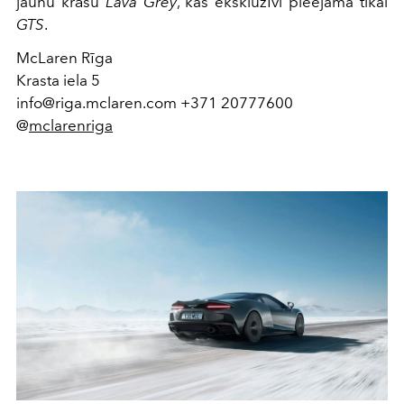
jaunu krāsu
Lava Grey
, kas ekskluzīvi pieejama tikai
GTS
.
McLaren Rīga
Krasta iela 5
info@riga.mclaren.com +371 20777600
@
mclarenriga