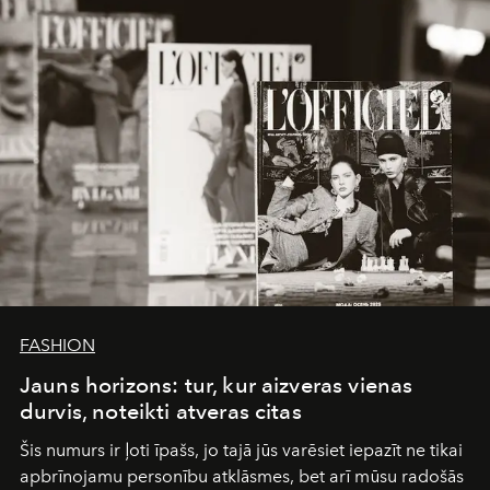
converge with surgical precision.
FASHION
Jauns horizons: tur, kur aizveras vienas
durvis, noteikti atveras citas
Šis numurs ir ļoti īpašs, jo tajā jūs varēsiet iepazīt ne tikai
apbrīnojamu personību atklāsmes, bet arī mūsu radošās