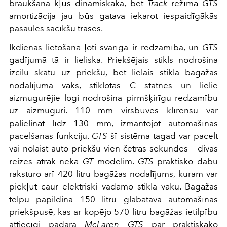
braukšana kļūs dinamiskāka, bet
Track
režīmā
GTS
amortizācija jau būs gatava iekarot iespaidīgākās
pasaules sacīkšu trases.
Ikdienas lietošanā ļoti svarīga ir redzamība, un
GTS
gadījumā tā ir lieliska. Priekšējais stikls nodrošina
izcilu skatu uz priekšu, bet lielais stikla bagāžas
nodalījuma vāks, stiklotās C statnes un lielie
aizmugurējie logi nodrošina pirmšķirīgu redzamību
uz aizmuguri. 110 mm virsbūves klīrensu var
palielināt līdz 130 mm, izmantojot automašīnas
pacelšanas funkciju.
GTS
šī sistēma tagad var pacelt
vai nolaist auto priekšu vien četrās sekundēs – divas
reizes ātrāk nekā
GT
modelim.
GTS
praktisko dabu
raksturo arī 420 litru bagāžas nodalījums, kuram var
piekļūt caur elektriski vadāmo stikla vāku. Bagāžas
telpu papildina 150 litru glabātava automašīnas
priekšpusē, kas ar kopējo 570 litru bagāžas ietilpību
attiecīgi padara
McLaren GTS
par praktiskāko