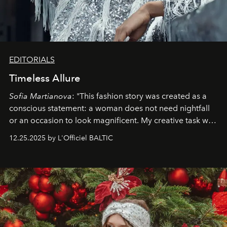
EDITORIALS
Timeless Allure
Sofia Martianova
: "This fashion story was created as a
conscious statement: a woman does not need nightfall
or an occasion to look magnificent. My creative task was
to capture
Timeless Allure
in daylight, to show luxury
12.25.2025 by L'Officiel BALTIC
that lives freely, confidently, and without permission. I
wanted her to feel radiant under the sun, where
elegance is not hidden by darkness but revealed
through clarity, movement, and presence."