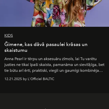
KIDS
Ğimene, kas dāvā pasaulei krāsas un
skaistumu
Anna Pearl
ir tērpu un aksesuāru zīmols, lai Tu varētu
justies ne tikai īpaši skaista, pamanāma un sievišķīga, bet
tie būtu arī ērti, praktiski, viegli un gaumīgi kombinējami
gan savā starpā, gan varētu pavadīt Tevi jebkuros dzīves
12.21.2025 by L'Officiel BALTIC
piedzīvojumos.