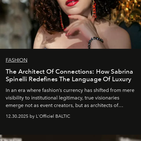
FASHION
The Architect Of Connections: How Sabrina
Spinelli Redefines The Language Of Luxury
In an era where fashion’s currency has shifted from mere
visibility to institutional legitimacy, true visionaries
emerge not as event creators, but as architects of
ecosystems.
Sabrina Spinelli
embodies this evolution—a
12.30.2025 by L'Officiel BALTIC
brand strategist with three decades of mastery in luxury,
whose work transcends consultancy to become a living
framework where creativity, commerce, and culture