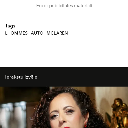
Fото: publicitātes materiāli
Tags
LHOMMES
AUTO
MCLAREN
Ierakstu izvēle