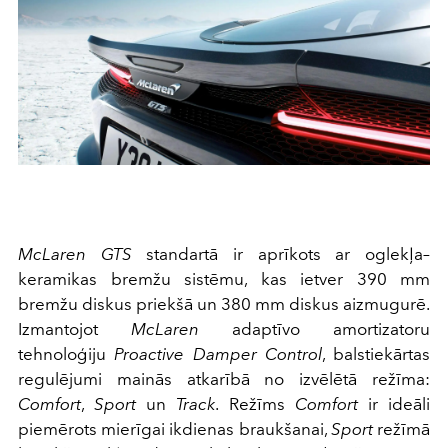
McLaren GTS
standartā ir aprīkots ar oglekļa–
keramikas bremžu sistēmu, kas ietver 390 mm
bremžu diskus priekšā un 380 mm diskus aizmugurē.
Izmantojot
McLaren
adaptīvo amortizatoru
tehnoloģiju
Proactive Damper Control
, balstiekārtas
regulējumi mainās atkarībā no izvēlētā režīma:
Comfort
,
Sport
un
Track
. Režīms
Comfort
ir ideāli
piemērots mierīgai ikdienas braukšanai,
Sport
režīmā