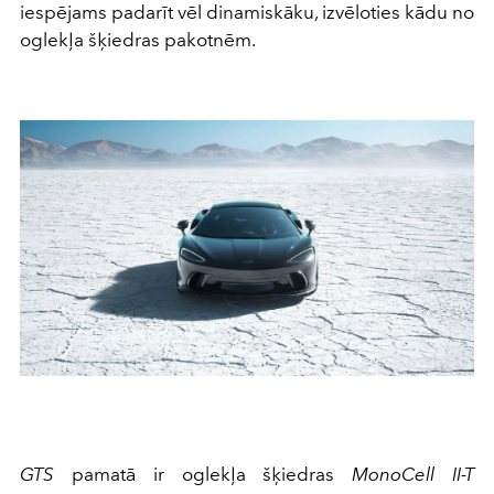
iespējams padarīt vēl dinamiskāku, izvēloties kādu no
oglekļa šķiedras pakotnēm.
GTS
pamatā ir oglekļa šķiedras
MonoCell II-T