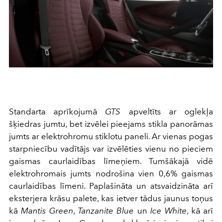
Standarta aprīkojumā
GTS
apveltīts ar oglekļa
šķiedras jumtu, bet izvēlei pieejams stikla panorāmas
jumts ar elektrohromu stiklotu paneli. Ar vienas pogas
starpniecību vadītājs var izvēlēties vienu no pieciem
gaismas caurlaidības līmeņiem. Tumšākajā vidē
elektrohromais jumts nodrošina vien 0,6% gaismas
caurlaidības līmeni. Paplašināta un atsvaidzināta arī
eksterjera krāsu palete, kas ietver tādus jaunus toņus
kā
Mantis Green
,
Tanzanite Blue
un
Ice White
, kā arī