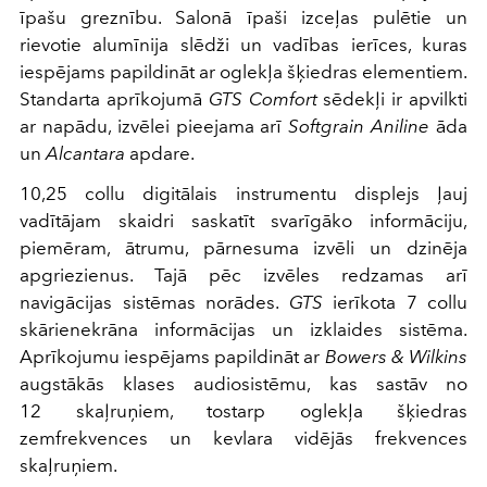
īpašu greznību. Salonā īpaši izceļas pulētie un
rievotie alumīnija slēdži un vadības ierīces, kuras
iespējams papildināt ar oglekļa šķiedras elementiem.
Standarta aprīkojumā
GTS Comfort
sēdekļi ir apvilkti
ar napādu, izvēlei pieejama arī
Softgrain Aniline
āda
un
Alcantara
apdare.
10,25 collu digitālais instrumentu displejs ļauj
vadītājam skaidri saskatīt svarīgāko informāciju,
piemēram, ātrumu, pārnesuma izvēli un dzinēja
apgriezienus. Tajā pēc izvēles redzamas arī
navigācijas sistēmas norādes.
GTS
ierīkota 7 collu
skārienekrāna informācijas un izklaides sistēma.
Aprīkojumu iespējams papildināt ar
Bowers & Wilkins
augstākās klases audiosistēmu, kas sastāv no
12 skaļruņiem, tostarp oglekļa šķiedras
zemfrekvences un kevlara vidējās frekvences
skaļruņiem.