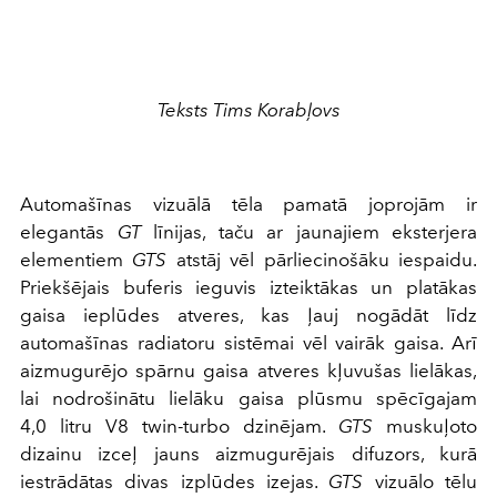
Teksts Tims Korabļovs
Automašīnas vizuālā tēla pamatā joprojām ir
elegantās
GT
līnijas, taču ar jaunajiem eksterjera
elementiem
GTS
atstāj vēl pārliecinošāku iespaidu.
Priekšējais buferis ieguvis izteiktākas un platākas
gaisa ieplūdes atveres, kas ļauj nogādāt līdz
automašīnas radiatoru sistēmai vēl vairāk gaisa. Arī
aizmugurējo spārnu gaisa atveres kļuvušas lielākas,
lai nodrošinātu lielāku gaisa plūsmu spēcīgajam
4,0 litru V8 twin-turbo dzinējam.
GTS
muskuļoto
dizainu izceļ jauns aizmugurējais difuzors, kurā
iestrādātas divas izplūdes izejas.
GTS
vizuālo tēlu