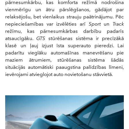
pārnesumkārbu, kas komforta režīmā nodrošina
vienmērīgu un ātru pārslēgšanos, gādājot par
relaksējošu, bet vienlaikus strauju paātrinājumu. Pēc
nepieciešamības var izvēlēties arī
Sport
un
Track
režīmu, kas pārnesumkārbas darbību padarīs
atsaucīgāku.
GTS
stūrēšanas sistēma ir precīzākā
klasē un ļauj izjust īsta superauto pieredzi. Lai
padarītu vieglāku automašīnas manevrēšanu pie
maziem ātrumiem, stūrēšanas sistēma šādās
situācijās automātiski paaugstina palīdzības līmeni,
ievērojami atvieglojot auto novietošanu stāvvietā.