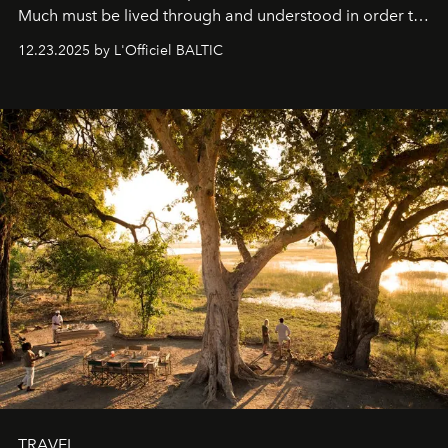
Much must be lived through and understood in order to
preserve that crystal clarity of awareness, which not
12.23.2025 by L'Officiel BALTIC
everyone sees at once, not everyone understands
immediately, and not everyone is ready to accept right
away. Time is essential, for beneath countless irresistible
masks, something truly beautiful hides modestly, without
seeking attention. To perceive the real essence, one
needs the art of reinterpretation. We have named this
look "Olivante".
TRAVEL