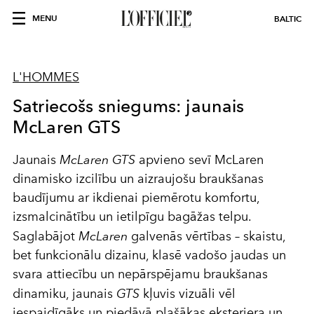
MENU
BALTIC
L'HOMMES
Satriecošs sniegums: jaunais
McLaren GTS
Jaunais
McLaren GTS
apvieno sevī McLaren
dinamisko izcilību un aizraujošu braukšanas
baudījumu ar ikdienai piemērotu komfortu,
izsmalcinātību un ietilpīgu bagāžas telpu.
Saglabājot
McLaren
galvenās vērtības – skaistu,
bet funkcionālu dizainu, klasē vadošo jaudas un
svara attiecību un nepārspējamu braukšanas
dinamiku, jaunais
GTS
kļuvis vizuāli vēl
iespaidīgāks un piedāvā plašākas eksterjera un