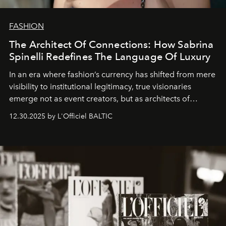
FASHION
The Architect Of Connections: How Sabrina
Spinelli Redefines The Language Of Luxury
In an era where fashion’s currency has shifted from mere
visibility to institutional legitimacy, true visionaries
emerge not as event creators, but as architects of
ecosystems.
Sabrina Spinelli
embodies this evolution—a
12.30.2025 by L'Officiel BALTIC
brand strategist with three decades of mastery in luxury,
whose work transcends consultancy to become a living
framework where creativity, commerce, and culture
converge with surgical precision.