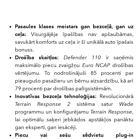
Pasaules klases meistars gan bezceļā, gan uz
ceļa:
Visurgājēja īpašības nav apšaubāmas,
savukārt komforts uz ceļa ir šī unikālā auto īpašais
bonuss.
Drošība skaitļos:
Defender 110
ir saņēmis
maksimālo piecu zvaigžņu
Euro NCAP
drošības
vērtējumu. To nodrošinājuši 85 procenti par
pieaugušo pasažieru un bērnu aizsardzību, kā arī
79 procenti par drošības palīgsistēmām.
Inovatīvas bezceļa tehnoloģijas:
Revolucionārā
Terrain Response 2
sistēma satur
Wade
programmu un konfigurējamu
Terrain Response
,
lai optimālu saķeri jebkādos apstākļos panāktu
gan eksperti, gan iesācēji.
Piecu vai sešu sēdvietu plug-in