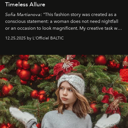
Timeless Allure
Sofia Martianova
: "This fashion story was created as a
conscious statement: a woman does not need nightfall
or an occasion to look magnificent. My creative task was
to capture
Timeless Allure
in daylight, to show luxury
12.25.2025 by L'Officiel BALTIC
that lives freely, confidently, and without permission. I
wanted her to feel radiant under the sun, where
elegance is not hidden by darkness but revealed
through clarity, movement, and presence."