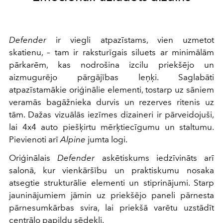
Defender
ir viegli atpazīstams, vien uzmetot
skatienu, – tam ir raksturīgais siluets ar minimālām
pārkarēm, kas nodrošina izcilu priekšējo un
aizmugurējo pārgājības leņķi. Saglabāti
atpazīstamākie oriģinālie elementi, tostarp uz sāniem
veramās bagāžnieka durvis un rezerves ritenis uz
tām. Dažas vizuālās iezīmes dizaineri ir pārveidojuši,
lai 4x4 auto piešķirtu mērķtiecīgumu un staltumu.
Pievienoti arī
Alpine
jumta logi.
Oriģinālais
Defender
askētiskums iedzīvināts arī
salonā, kur vienkāršību un praktiskumu nosaka
atsegtie strukturālie elementi un stiprinājumi. Starp
jauninājumiem jāmin uz priekšējo paneli pārnesta
pārnesumkārbas svira, lai priekšā varētu uzstādīt
centrālo papildu sēdekli.