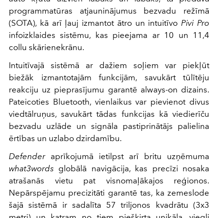
programmatūras atjauninājumus bezvadu režīmā
(SOTA), kā arī ļauj izmantot ātro un intuitīvo
Pivi Pro
infoizklaides sistēmu, kas pieejama ar 10 un 11,4
collu skārienekrānu.
Intuitīvajā sistēmā ar dažiem soļiem var piekļūt
biežāk izmantotajām funkcijām, savukārt tūlītēju
reakciju uz pieprasījumu garantē always-on dizains.
Pateicoties Bluetooth, vienlaikus var pievienot divus
viedtālruņus, savukārt tādas funkcijas kā viedierīču
bezvadu uzlāde un signāla pastiprinātājs palielina
ērtības un uzlabo dzirdamību.
Defender
aprīkojumā ietilpst arī britu uzņēmuma
what3words
globālā navigācija, kas precīzi nosaka
atrašanās vietu pat visnomaļākajos reģionos.
Nepārspējamu precizitāti garantē tas, ka zemeslode
šajā sistēmā ir sadalīta 57 triljonos kvadrātu (3x3
metri) un katram no tiem piešķirta unikāla, viegli