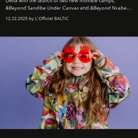
Delta with the launch of two new intimate camps,
&Beyond Sandibe Under Canvas
and
&Beyond Nxabega
Under Canvas
. Together with the newly refurbished
12.22.2025 by L'Officiel BALTIC
&Beyond Chobe Under Canvas
, they complete a
seamless seven-night circuit through Botswana’s most
iconic wild places, a journey offering a rare combination
of adventure, intimacy, and sustainability.
Botswana
Under Canvas
is not a lodge — it’s the wild, felt, heard,
and breathed — an experience where comfort and
wilderness merge so completely that you become part
of it.