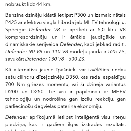
nobraukt līdz 44 km.
Benzīna dzinēju klāstā ietilpst P300 un izsmalcinātais
P425 ar efektīvu vieglā hibrīda jeb MHEV tehnoloģiju.
Spēcīgie
Defender V8
ir aprīkoti ar 5,0 litru V8
kompresordzinēju un ir ātrākie, jaudīgākie un
dinamiskākie sērijveida
Defender
, kādi jebkad radīti.
Defender 90 V8
un
110 V8
modeļu jauda ir 525 ZS,
savukārt
Defender 130 V8
– 500 ZS.
Kā alternatīvu jaunie īpašnieki var izvēlēties rindas
sešu cilindru dīzeļdzinēju D350, kas rada iespaidīgu
700 Nm griezes momentu, vai šī dzinēja variantus
D200 un D250. Tie visi ir papildināti ar MHEV
tehnoloģiju un nodrošina gan izcilu reakciju, gan
pārliecinošu degvielas patēriņa ekonomiju.
Defender
aprīkojumā ietilpst inteliģentā visu riteņu
piedziņa, kas ir gadiem ilgas izstrādes rezultāts.