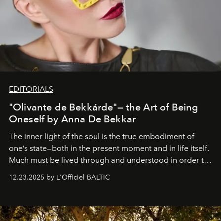
EDITORIALS
"Olivante de Bekkárde"— the Art of Being
Oneself by Anna De Bekkar
The inner light of the soul is the true embodiment of
one’s state—both in the present moment and in life itself.
Much must be lived through and understood in order to
preserve that crystal clarity of awareness, which not
12.23.2025 by L'Officiel BALTIC
everyone sees at once, not everyone understands
immediately, and not everyone is ready to accept right
away. Time is essential, for beneath countless irresistible
masks, something truly beautiful hides modestly, without