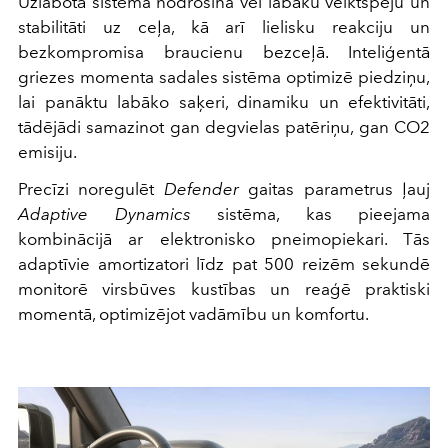
Uzlabotā sistēma nodrošina vēl labāku veiktspēju un
stabilitāti uz ceļa, kā arī lielisku reakciju un
bezkompromisa braucienu bezceļā. Inteliģentā
griezes momenta sadales sistēma optimizē piedziņu,
lai panāktu labāko saķeri, dinamiku un efektivitāti,
tādējādi samazinot gan degvielas patēriņu, gan CO2
emisiju.
Precīzi noregulēt
Defender
gaitas parametrus ļauj
Adaptive Dynamics
sistēma, kas pieejama
kombinācijā ar elektronisko pneimopiekari. Tās
adaptīvie amortizatori līdz pat 500 reizēm sekundē
monitorē virsbūves kustības un reaģē praktiski
momentā, optimizējot vadāmību un komfortu.