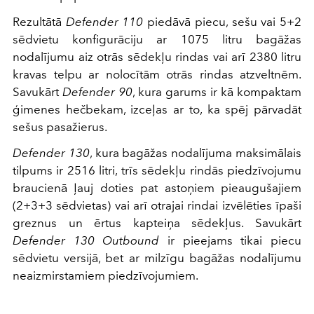
Rezultātā
Defender 110
piedāvā piecu, sešu vai 5+2
sēdvietu konfigurāciju ar 1075 litru bagāžas
nodalījumu aiz otrās sēdekļu rindas vai arī 2380 litru
kravas telpu ar nolocītām otrās rindas atzveltnēm.
Savukārt
Defender 90
, kura garums ir kā kompaktam
ģimenes hečbekam, izceļas ar to, ka spēj pārvadāt
sešus pasažierus.
Defender 130
, kura bagāžas nodalījuma maksimālais
tilpums ir 2516 litri, trīs sēdekļu rindās piedzīvojumu
braucienā ļauj doties pat astoņiem pieaugušajiem
(2+3+3 sēdvietas) vai arī otrajai rindai izvēlēties īpaši
greznus un ērtus kapteiņa sēdekļus. Savukārt
Defender 130 Outbound
ir pieejams tikai piecu
sēdvietu versijā, bet ar milzīgu bagāžas nodalījumu
neaizmirstamiem piedzīvojumiem.