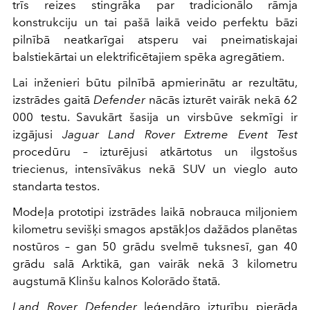
trīs reizes stingrāka par tradicionālo rāmja
konstrukciju un tai pašā laikā veido perfektu bāzi
pilnībā neatkarīgai atsperu vai pneimatiskajai
balstiekārtai un elektrificētajiem spēka agregātiem.
Lai inženieri būtu pilnībā apmierinātu ar rezultātu,
izstrādes gaitā
Defender
nācās izturēt vairāk nekā 62
000 testu. Savukārt šasija un virsbūve sekmīgi ir
izgājusi
Jaguar Land Rover Extreme Event Test
procedūru – izturējusi atkārtotus un ilgstošus
triecienus, intensīvākus nekā SUV un vieglo auto
standarta testos.
Modeļa prototipi izstrādes laikā nobrauca miljoniem
kilometru sevišķi smagos apstākļos dažādos planētas
nostūros – gan 50 grādu svelmē tuksnesī, gan 40
grādu salā Arktikā, gan vairāk nekā 3 kilometru
augstumā Klinšu kalnos Kolorādo štatā.
Land Rover Defender
leģendāro izturību pierāda