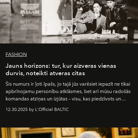
FASHION
Jauns horizons: tur, kur aizveras vienas
durvis, noteikti atveras citas
Šis numurs ir ļoti īpašs, jo tajā jūs varēsiet iepazīt ne tikai
apbrīnojamu personību atklāsmes, bet arī mūsu radošās
komandas atziņas un izjūtas – visu, kas piedzīvots un
pārdzīvots šo gandrīz 20 gadu laikā, veidojot žurnālu.
12.30.2025 by L'Officiel BALTIC
Šajā brīdī mums svarīgi pateikties visiem, kas bija kopā
ar mums. Tās nav atvadas, bet gan cita, jauna ceļa
sākums. Ar vissirsnīgākajiem laba vēlējumiem jūsu
L’Officiel Baltic
komanda.