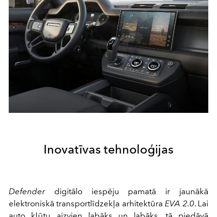
Inovatīvas tehnoloģijas
Defender
digitālo iespēju pamatā ir jaunākā
elektroniskā transportlīdzekļa arhitektūra
EVA 2.0
. Lai
auto kļūtu aizvien labāks un labāks, tā piedāvā