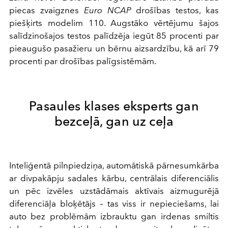
piecas zvaigznes
Euro NCAP
drošības testos, kas
piešķirts modelim 110. Augstāko vērtējumu šajos
salīdzinošajos testos palīdzēja iegūt 85 procenti par
pieaugušo pasažieru un bērnu aizsardzību, kā arī 79
procenti par drošības palīgsistēmām.
Pasaules klases eksperts gan
bezceļā, gan uz ceļa
Inteliģentā pilnpiedziņa, automātiskā pārnesumkārba
ar divpakāpju sadales kārbu, centrālais diferenciālis
un pēc izvēles uzstādāmais aktīvais aizmugurējā
diferenciāļa bloķētājs – tas viss ir nepieciešams, lai
auto bez problēmām izbrauktu gan irdenas smiltis