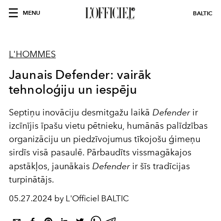
MENU
BALTIC
L'HOMMES
Jaunais Defender: vairāk
tehnoloģiju un iespēju
Septiņu inovāciju desmitgažu laikā
Defender
ir
izcīnījis īpašu vietu pētnieku, humānās palīdzības
organizāciju un piedzīvojumus tīkojošu ģimeņu
sirdīs visā pasaulē. Pārbaudīts vissmagākajos
apstākļos, jaunākais
Defender
ir šīs tradīcijas
turpinātājs.
05.27.2024 by L'Officiel BALTIC