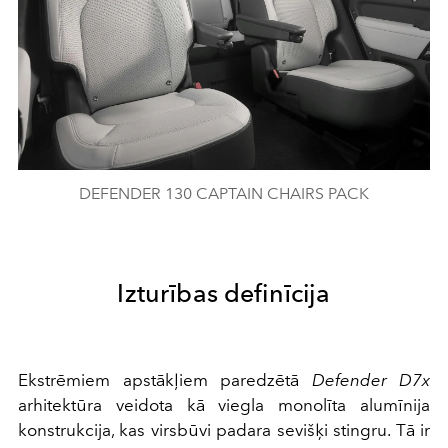
DEFENDER 130 CAPTAIN CHAIRS PACK
Izturības definīcija
Ekstrēmiem apstākļiem paredzētā
Defender D7x
arhitektūra veidota kā viegla monolīta alumīnija
konstrukcija, kas virsbūvi padara sevišķi stingru. Tā ir