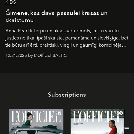
KIDS
Ğimene, kas dāvā pasaulei krāsas un
skaistumu
Anna Pearl
ir tērpu un aksesuāru zīmols, lai Tu varētu
justies ne tikai īpaši skaista, pamanāma un sievišķīga, bet
tie būtu arī ērti, praktiski, viegli un gaumīgi kombinējami
gan savā starpā, gan varētu pavadīt Tevi jebkuros dzīves
12.21.2025 by L'Officiel BALTIC
piedzīvojumos.
Subscriptions