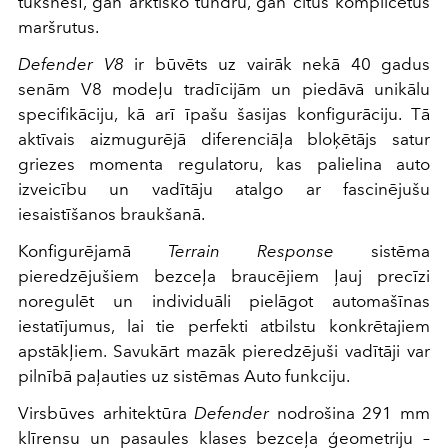
tuksnesī, gan arktisko tundru, gan citus komplicētus
maršrutus.
Defender V8
ir būvēts uz vairāk nekā 40 gadus
senām V8 modeļu tradīcijām un piedāvā unikālu
specifikāciju, kā arī īpašu šasijas konfigurāciju. Tā
aktīvais aizmugurējā diferenciāļa bloķētājs satur
griezes momenta regulatoru, kas palielina auto
izveicību un vadītāju atalgo ar fascinējušu
iesaistīšanos braukšanā.
Konfigurējamā
Terrain Response
sistēma
pieredzējušiem bezceļa braucējiem ļauj precīzi
noregulēt un individuāli pielāgot automašīnas
iestatījumus, lai tie perfekti atbilstu konkrētajiem
apstākļiem. Savukārt mazāk pieredzējuši vadītāji var
pilnībā paļauties uz sistēmas Auto funkciju.
Virsbūves arhitektūra
Defender
nodrošina 291 mm
klīrensu un pasaules klases bezceļa ģeometriju –