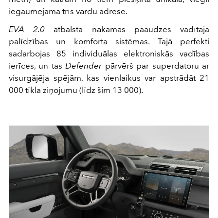
iegaumējama trīs vārdu adrese.
EVA 2.0
atbalsta nākamās paaudzes vadītāja
palīdzības un komforta sistēmas. Tajā perfekti
sadarbojas 85 individuālas elektroniskās vadības
ierīces, un tas
Defender
pārvērš par superdatoru ar
visurgājēja spējām, kas vienlaikus var apstrādāt 21
000 tīkla ziņojumu (līdz šim 13 000).