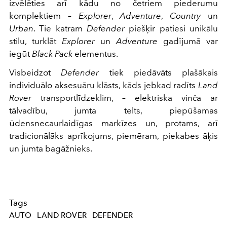
izvēlēties arī kādu no četriem piederumu
komplektiem –
Explorer
,
Adventure
,
Country
un
Urban
. Tie katram
Defender
piešķir patiesi unikālu
stilu, turklāt
Explorer
un
Adventure
gadījumā var
iegūt
Black Pack
elementus.
Visbeidzot
Defender
tiek piedāvāts plašākais
individuālo aksesuāru klāsts, kāds jebkad radīts
Land
Rover
transportlīdzeklim, – elektriska vinča ar
tālvadību, jumta telts, piepūšamas
ūdensnecaurlaidīgas markīzes un, protams, arī
tradicionālāks aprīkojums, piemēram, piekabes āķis
un jumta bagāžnieks.
Tags
AUTO
LAND ROVER
DEFENDER