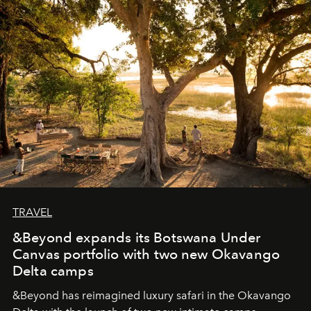
seeking attention. To perceive the real essence, one
needs the art of reinterpretation. We have named this
look "Olivante".
TRAVEL
&Beyond expands its Botswana Under
Canvas portfolio with two new Okavango
Delta camps
&Beyond
has reimagined luxury safari in the Okavango