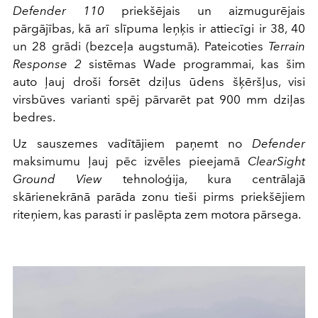
Defender 110
priekšējais un aizmugurējais
pārgājības, kā arī slīpuma leņķis ir attiecīgi ir 38, 40
un 28 grādi (bezceļa augstumā). Pateicoties
Terrain
Response 2
sistēmas Wade programmai, kas šim
auto ļauj droši forsēt dziļus ūdens šķēršļus, visi
virsbūves varianti spēj pārvarēt pat 900 mm dziļas
bedres.
Uz sauszemes vadītājiem paņemt no
Defender
maksimumu ļauj pēc izvēles pieejamā
ClearSight
Ground View
tehnoloģija, kura centrālajā
skārienekrānā parāda zonu tieši pirms priekšējiem
riteņiem, kas parasti ir paslēpta zem motora pārsega.