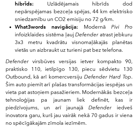
hibrīds:
Uzlādējamais hibrīds dod
nepārspējamas bezceļa spējas, 44 km elektrisko
sniedzamību un CO2 emisiju no 72 g/km.
What3words navigācija:
Modernā
Pivi Pro
infoizklaides sistēma ļauj
Defender
atrast jebkuru
3x3 metru kvadrātu visnomaļākajās planētas
vietās un aizbraukt uz turieni pat bez telefona.
Defender
virsbūves versijas ietver kompakto 90,
praktisko 110, ietilpīgo 130, piecu sēdvietu 130
Outbound, kā arī komercversiju
Defender Hard Top
.
Šim auto piemīt arī plašas transformācijas iespējas un
vieta pat astoņiem pasažieriem. Modernākās bezceļa
tehnoloģijas pa jaunam liek definēt, kas ir
piedzīvojums, un arī jaunajā
Defender
iedveš
inovatora garu, kurš jau vairāk nekā 70 gadus ir viena
no spēcīgākajām zīmola iezīmēm.