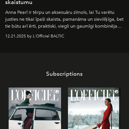
skaistumu
Anna Pearl
ir tērpu un aksesuāru zīmols, lai Tu varētu
justies ne tikai īpaši skaista, pamanāma un sievišķīga, bet
tie būtu arī ērti, praktiski, viegli un gaumīgi kombinējami
gan savā starpā, gan varētu pavadīt Tevi jebkuros dzīves
12.21.2025 by L'Officiel BALTIC
piedzīvojumos.
Subscriptions