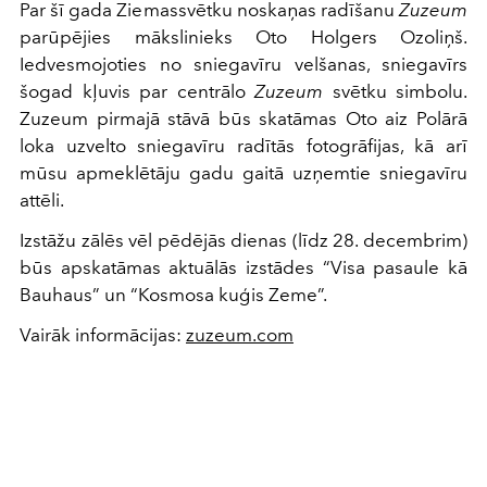
Par šī gada Ziemassvētku noskaņas radīšanu
Zuzeum
parūpējies mākslinieks Oto Holgers Ozoliņš.
Iedvesmojoties no sniegavīru velšanas, sniegavīrs
šogad kļuvis par centrālo
Zuzeum
svētku simbolu.
Zuzeum pirmajā stāvā būs skatāmas Oto aiz Polārā
loka uzvelto sniegavīru radītās fotogrāfijas, kā arī
mūsu apmeklētāju gadu gaitā uzņemtie sniegavīru
attēli.
Izstāžu zālēs vēl pēdējās dienas (līdz 28. decembrim)
būs apskatāmas aktuālās izstādes “Visa pasaule kā
Bauhaus” un “Kosmosa kuģis Zeme”.
Vairāk informācijas:
zuzeum.com