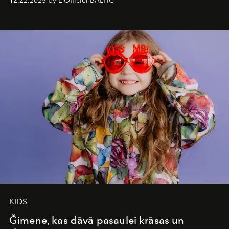
12.22.2025 by L'Officiel BALTIC
&Beyond Chobe Under Canvas
, they complete a
seamless seven-night circuit through Botswana’s most
iconic wild places, a journey offering a rare combination
of adventure, intimacy, and sustainability.
Botswana
Under Canvas
is not a lodge — it’s the wild, felt, heard,
and breathed — an experience where comfort and
wilderness merge so completely that you become part
of it.
KIDS
Ğimene, kas dāvā pasaulei krāsas un