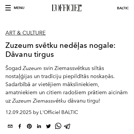
MENU
BALTIC
ART & CULTURE
Zuzeum svētku nedēļas nogale:
Dāvanu tirgus
Šogad
Zuzeum
svin Ziemassvētkus siltās
nostaļģijas un tradīciju piepildītās noskaņās.
Sadarbībā ar vietējiem māksliniekiem,
amatniekiem un citiem radošiem prātiem aicinām
uz
Zuzeum Ziemassvētku
dāvanu tirgu!
12.09.2025 by L'Officiel BALTIC