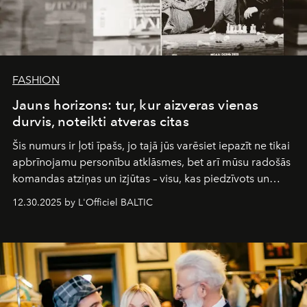
FASHION
Jauns horizons: tur, kur aizveras vienas
durvis, noteikti atveras citas
Šis numurs ir ļoti īpašs, jo tajā jūs varēsiet iepazīt ne tikai
apbrīnojamu personību atklāsmes, bet arī mūsu radošās
komandas atziņas un izjūtas – visu, kas piedzīvots un
pārdzīvots šo gandrīz 20 gadu laikā, veidojot žurnālu.
12.30.2025 by L'Officiel BALTIC
Šajā brīdī mums svarīgi pateikties visiem, kas bija kopā
ar mums. Tās nav atvadas, bet gan cita, jauna ceļa
sākums. Ar vissirsnīgākajiem laba vēlējumiem jūsu
L’Officiel Baltic
komanda.