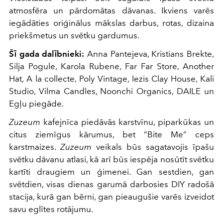
atmosfēra un pārdomātas dāvanas. Ikviens varēs
iegādāties oriģinālus mākslas darbus, rotas, dizaina
priekšmetus un svētku gardumus.
Šī gada dalībnieki:
Anna Pantejeva, Kristians Brekte,
Silja Pogule, Karola Rubene, Far Far Store, Another
Hat, A la collecte, Poly Vintage, Iezis Clay House, Kali
Studio, Vilma Candles, Noonchi Organics, DAILE un
Egļu piegāde.
Zuzeum
kafejnīca piedāvās karstvīnu, piparkūkas un
citus ziemīgus kārumus, bet “Bite Me” ceps
karstmaizes.
Zuzeum
veikals būs sagatavojis īpašu
svētku dāvanu atlasi, kā arī būs iespēja nosūtīt svētku
kartīti draugiem un ģimenei. Gan sestdien, gan
svētdien, visas dienas garumā darbosies DIY radošā
stacija, kurā gan bērni, gan pieaugušie varēs izveidot
savu eglītes rotājumu.