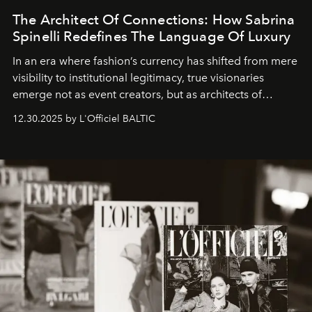
The Architect Of Connections: How Sabrina
Spinelli Redefines The Language Of Luxury
In an era where fashion’s currency has shifted from mere
visibility to institutional legitimacy, true visionaries
emerge not as event creators, but as architects of
ecosystems.
Sabrina Spinelli
embodies this evolution—a
12.30.2025 by L'Officiel BALTIC
brand strategist with three decades of mastery in luxury,
whose work transcends consultancy to become a living
framework where creativity, commerce, and culture
converge with surgical precision.