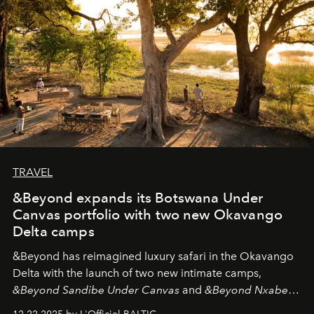
look "Olivante".
TRAVEL
&Beyond expands its Botswana Under
Canvas portfolio with two new Okavango
Delta camps
&Beyond
has reimagined luxury safari in the Okavango
Delta with the launch of two new intimate camps,
&Beyond Sandibe Under Canvas
and
&Beyond Nxabega
Under Canvas
. Together with the newly refurbished