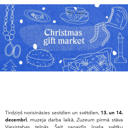
Tirdziņš norisināsies sestdien un svētdien,
13. un 14.
decembrī
, muzeja darba laikā,
Zuzeum
pirmā stāva
Viesistabas telpās. Šeit sagaidīs īpaša svētku