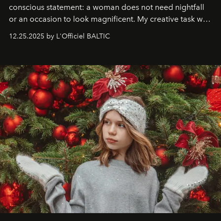
conscious statement: a woman does not need nightfall
or an occasion to look magnificent. My creative task was
to capture
Timeless Allure
in daylight, to show luxury
12.25.2025 by L'Officiel BALTIC
that lives freely, confidently, and without permission. I
wanted her to feel radiant under the sun, where
elegance is not hidden by darkness but revealed
through clarity, movement, and presence."