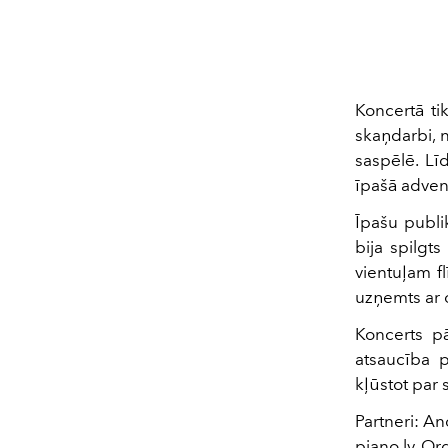
Koncertā tik
skaņdarbi, n
saspēlē. Lī
īpašā adven
Īpašu publik
bija spilgt
vientuļam fl
uzņemts ar 
Koncerts pā
atsaucība p
kļūstot par 
Partneri: A
piano.lv, Or