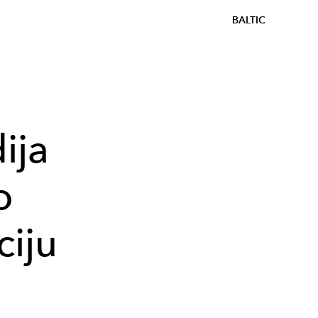
BALTIC
ija
o
ciju