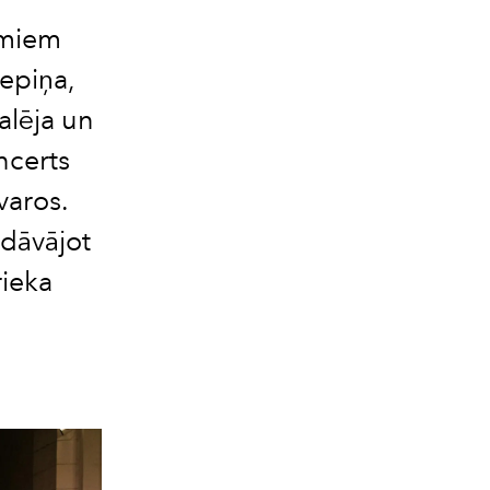
umiem
iepiņa,
alēja un
ncerts
varos.
 dāvājot
rieka