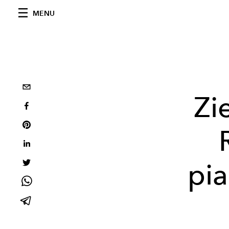
MENU
Zi
pia