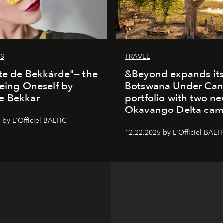
LS
TRAVEL
te de Bekkárde"— the
&Beyond expands it
Being Oneself by
Botswana Under Can
e Bekkar
portfolio with two n
Okavango Delta ca
 by L'Officiel BALTIC
12.22.2025 by L'Officiel BALT