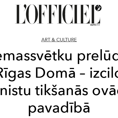
ART & CULTURE
emassvētku prelūd
Rīgas Domā – izcil
nistu tikšanās ovā
pavadībā