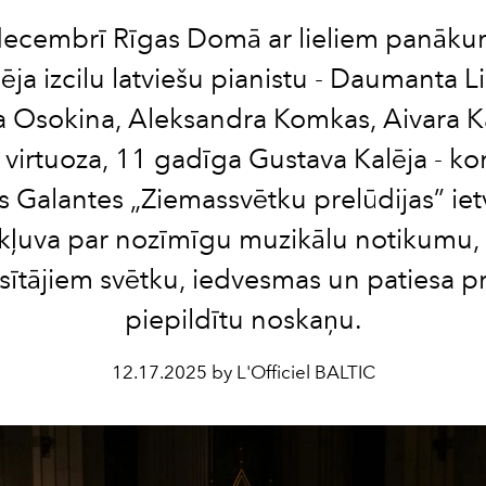
decembrī Rīgas Domā ar lieliem panāk
ēja izcilu latviešu pianistu - Daumanta L
 Osokina, Aleksandra Komkas, Aivara K
 virtuoza, 11 gadīga Gustava Kalēja - ko
s Galantes „Ziemassvētku prelūdijas” iet
kļuva par nozīmīgu muzikālu notikumu,
sītājiem svētku, iedvesmas un patiesa p
piepildītu noskaņu.
12.17.2025 by L'Officiel BALTIC