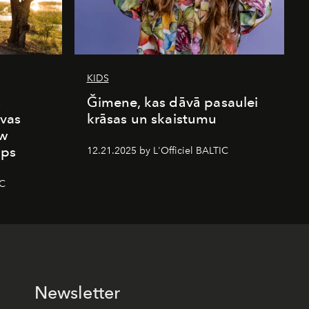
KIDS
s
Ğimene, kas dāvā pasaulei
vas
krāsas un skaistumu
ew
mps
12.21.2025 by L'Officiel BALTIC
IC
Newsletter