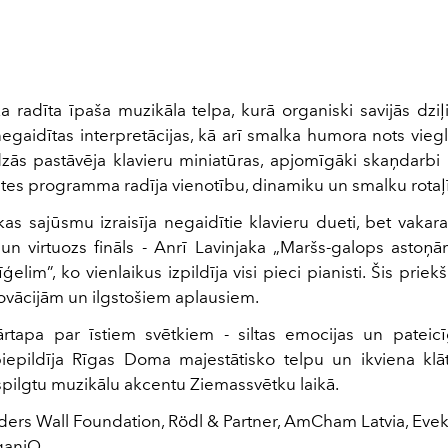
a radīta īpaša muzikāla telpa, kurā organiski savijās dzi
egaidītas interpretācijas, kā arī smalka humora nots vieg
dzās pastāvēja klavieru miniatūras, apjomīgāki skaņdarbi
tes programma radīja vienotību, dinamiku un smalku rota
as sajūsmu izraisīja negaidītie klavieru dueti, bet vakar
s un virtuozs fināls - Anrī Lavinjaka „Maršs-galops asto
īģelim”, ko vienlaikus izpildīja visi pieci pianisti. Šis prie
ovācijām un ilgstošiem aplausiem.
rtapa par īstiem svētkiem - siltas emocijas un pateic
iepildīja Rīgas Doma majestātisko telpu un ikviena klāt
spilgtu muzikālu akcentu Ziemassvētku laikā.
nders Wall Foundation, Rödl & Partner, AmCham Latvia, Ev
ganiQ.