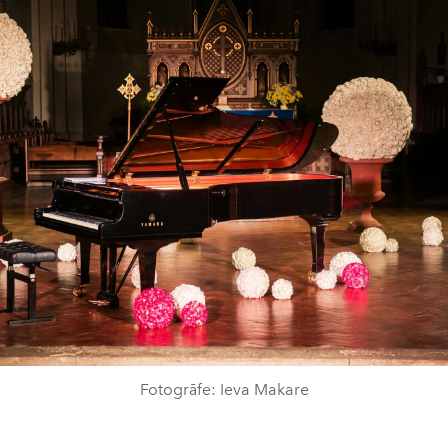
Fotogrāfe: Ieva Makare