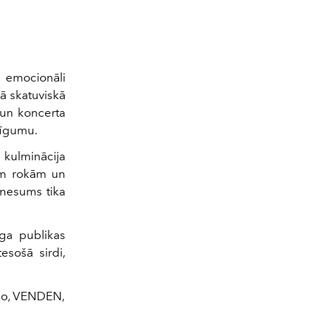
ļi emocionāli
lā skatuviskā
 un koncerta
ļīgumu.
a kulminācija
ņām rokām un
kšnesums tika
īga publikas
esošā sirdi,
eko, VENDEN,