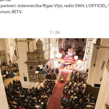
 partneri: izdevniecība Rīgas Viļņi, radio SWH, L’OFFICIEL, 
anium, RETV.
1
/
26